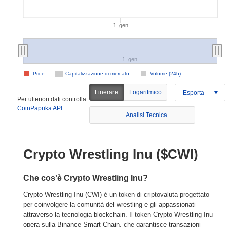
1. gen
1. gen
Price
Capitalizzazione di mercato
Volume (24h)
Linerare
Logaritmico
Esporta
Per ulteriori dati controlla
CoinPaprika API
Analisi Tecnica
Crypto Wrestling Inu ($CWI)
Che cos'è Crypto Wrestling Inu?
Crypto Wrestling Inu (CWI) è un token di criptovaluta progettato
per coinvolgere la comunità del wrestling e gli appassionati
attraverso la tecnologia blockchain. Il token Crypto Wrestling Inu
opera sulla Binance Smart Chain, che garantisce transazioni