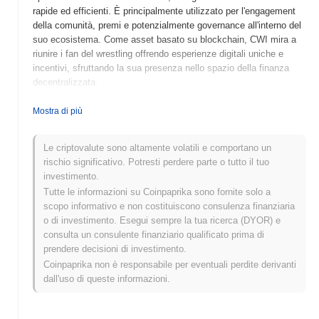
rapide ed efficienti. È principalmente utilizzato per l'engagement
della comunità, premi e potenzialmente governance all'interno del
suo ecosistema. Come asset basato su blockchain, CWI mira a
riunire i fan del wrestling offrendo esperienze digitali uniche e
incentivi, sfruttando la sua presenza nello spazio della finanza
decentralizzata.
Quando e come è iniziato Crypto Wrestling Inu?
Mostra di più
Crypto Wrestling Inu (CWI) è stato lanciato nel 2021 come un
progetto unico che combina i mondi della criptovaluta e
Le criptovalute sono altamente volatili e comportano un
dell'intrattenimento del wrestling. È stato sviluppato da un team di
rischio significativo. Potresti perdere parte o tutto il tuo
appassionati di criptovalute anonimi che miravano a creare un
investimento.
token guidato dalla comunità con un tema giocoso. Il progetto ha
Tutte le informazioni su Coinpaprika sono fornite solo a
guadagnato iniziale trazione attraverso la sua quotazione su
scopo informativo e non costituiscono consulenza finanziaria
exchange decentralizzati, sfruttando la popolarità delle meme
o di investimento. Esegui sempre la tua ricerca (DYOR) e
coin. Lo sviluppo iniziale è stato plasmato dal coinvolgimento
consulta un consulente finanziario qualificato prima di
della comunità e da eventi promozionali, che hanno contribuito ad
prendere decisioni di investimento.
aumentare la sua visibilità nello spazio crypto.
Coinpaprika non è responsabile per eventuali perdite derivanti
dall'uso di queste informazioni.
Cosa ci aspetta per Crypto Wrestling Inu?
Crypto Wrestling Inu (CWI) si sta preparando per una fase
entusiasmante con diversi aggiornamenti della roadmap e