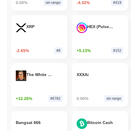
0.00%
-4.32%
sin rango
#419
XRP
HEX (Pulsechain)
-2.65%
+5.13%
#6
#152
The White Bull
XXXAi
+12.26%
0.00%
#6782
sin rango
Bangsat 666
Bitcoin Cash