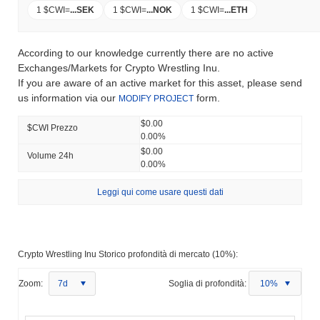
1 $CWI
=
...
SEK
1 $CWI
=
...
NOK
1 $CWI
=
...
ETH
According to our knowledge currently there are no active
Exchanges/Markets for Crypto Wrestling Inu.
If you are aware of an active market for this asset, please send
us information via our
form.
MODIFY PROJECT
$0.00
$CWI Prezzo
0.00%
$0.00
Volume 24h
0.00%
Leggi qui come usare questi dati
Crypto Wrestling Inu Storico profondità di mercato (10%):
Zoom:
7d
Soglia di profondità:
10%