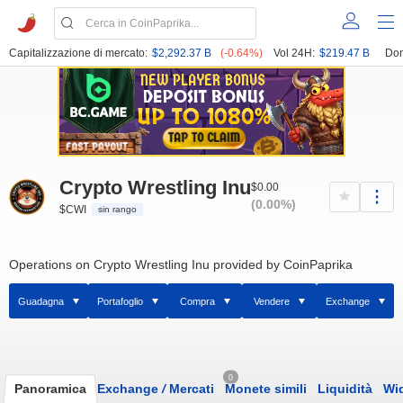
Capitalizzazione di mercato:
$2,292.37 B
(-0.64%)
Vol 24H:
$219.47 B
Dom
Crypto Wrestling Inu
$0.00
(0.00%)
$CWI
sin rango
Operations on Crypto Wrestling Inu provided by CoinPaprika
Guadagna
Portafoglio
Compra
Vendere
Exchange
0
Panoramica
Exchange
/
Mercati
Monete simili
Liquidità
Wi