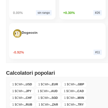
0.00%
+0.30%
sin rango
#26
Dogecoin
-0.92%
#11
Calcolatori popolari
1 $CWI
=
...
USD
1 $CWI
=
...
EUR
1 $CWI
=
...
GBP
1 $CWI
=
...
JPY
1 $CWI
=
...
AUD
1 $CWI
=
...
CAD
1 $CWI
=
...
CHF
1 $CWI
=
...
SGD
1 $CWI
=
...
MXN
1 $CWI
=
...
RUB
1 $CWI
=
...
ZAR
1 $CWI
=
...
TRY