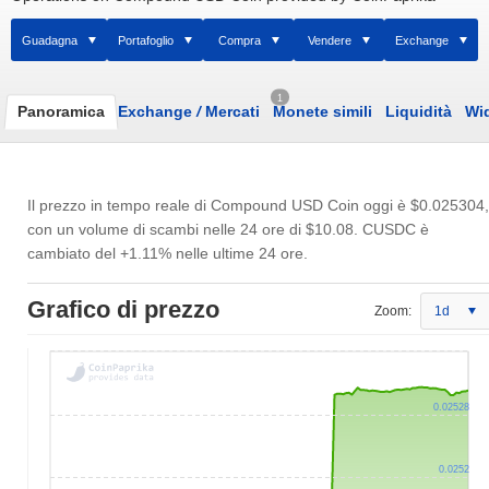
Guadagna
Portafoglio
Compra
Vendere
Exchange
1
Panoramica
Exchange
/
Mercati
Monete simili
Liquidità
Wi
Il prezzo in tempo reale di Compound USD Coin oggi è
$0.025304
,
con un volume di scambi nelle 24 ore di
$10.08
. CUSDC è
cambiato del +1.11% nelle ultime 24 ore.
Grafico di prezzo
Zoom:
1d
0.02528
0.0252