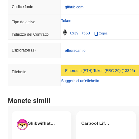
Codice fonte
github.com
Token
Tipo de activo
0x39...7563
Copia
Indirizzo del Contratto
Esploratori
(1)
etherscan.io
Ethereum (ETH) Token (ERC-20) (13346)
Etichette
Suggerisci un'etichetta
Monete simili
Shibwifhatcoin
Carpool Life Economy