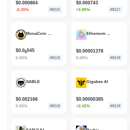
$0.000864
$0.000743
-0.35%
+3.95%
#9215
#9217
MonaCoin (ETH)
Ethereum Unicorn
$0.0
545
$0.00001378
8
0.00%
0.00%
#9218
#9218
SABLE
Gigabee AI
$0.002166
$0.00000385
0.00%
+2.42%
#9219
#9219
SAPIJIJU
Borkie