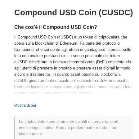
Compound USD Coin (CUSDC)
Che cos'è il Compound USD Coin?
Il Compound USD Coin (cUSDC) è un token di criptovaluta che
opera sulla blockchain di Ethereum. Fa parte del protocollo
Compound, che consente agli utenti di guadagnare interessi sulle
loro criptovalute prestandole. Lo scopo principale del token
cUSDC è facilitare la finanza decentralizzata (DeFi) consentendo
agli utenti di prendere in prestito e prestare asset digitali in modo
sicuro e trasparente. In quanto asset basato su blockchain,
cUSDC gioca un ruolo cruciale nell'ecosistema DeFi in crescita,
fornendo liquidità e consentendo agli utenti di massimizzare i loro
rendimenti sulle partecipazioni in stablecoin.
Quando e come è iniziato il Compound USD Coin?
Mostra di più
Il Compound USD Coin (cUSDC) è stato lanciato nel 2019 come
parte del protocollo Compound, sviluppato da Compound Labs,
Le criptovalute sono altamente volatili e comportano un
fondata da Robert Leshner e Geoffrey Hayes. Il protocollo
rischio significativo. Potresti perdere parte o tutto il tuo
consente agli utenti di prestare e prendere in prestito criptovalute,
investimento.
con cUSDC che funge da rappresentazione del USD Coin (USDC)