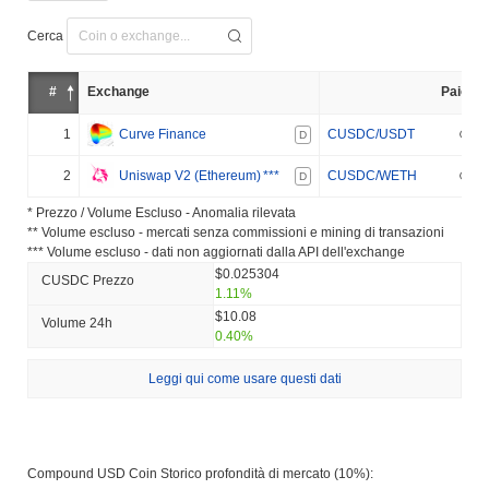
Cerca
#
Exchange
Paio
1
Curve Finance
CUSDC/USDT
D
2
Uniswap V2 (Ethereum)
***
CUSDC/WETH
D
* Prezzo / Volume Escluso - Anomalia rilevata
** Volume escluso - mercati senza commissioni e mining di transazioni
*** Volume escluso - dati non aggiornati dalla API dell'exchange
$0.025304
CUSDC Prezzo
1.11%
$10.08
Volume 24h
0.40%
Leggi qui come usare questi dati
Compound USD Coin Storico profondità di mercato (10%):