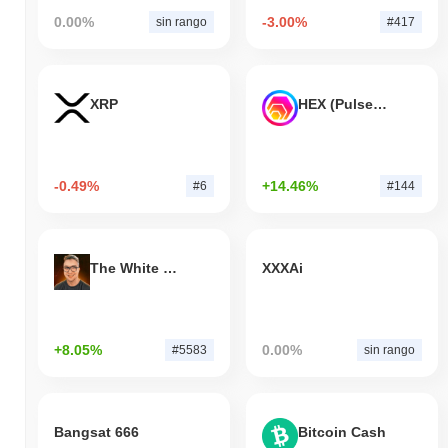
0.00%
-3.00%
sin rango
#417
XRP
HEX (Pulsechain)
-0.49%
+14.46%
#6
#144
The White Bull
XXXAi
+8.05%
0.00%
#5583
sin rango
Bangsat 666
Bitcoin Cash