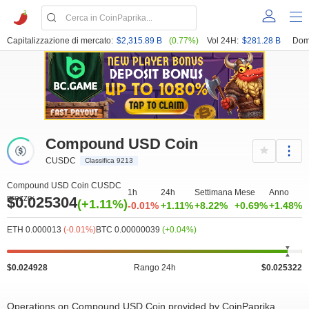
Capitalizzazione di mercato:
$2,315.89 B
(0.77%)
Vol 24H:
$281.28 B
Dom
Compound USD Coin
CUSDC
Classifica 9213
Compound USD Coin CUSDC
1h
24h
Settimana
Mese
Anno
prezzo:
$0.025304
(+1.11%)
-0.01%
+1.11%
+8.22%
+0.69%
+1.48%
ETH 0.000013
(-0.01%)
BTC 0.00000039
(+0.04%)
$0.024928
Rango 24h
$0.025322
Operations on Compound USD Coin provided by CoinPaprika