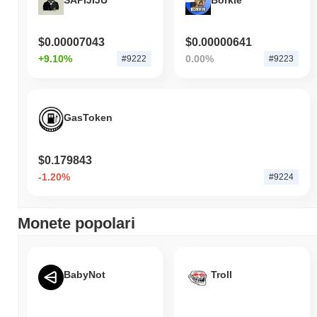
$0.00007043
$0.00000641
+9.10%
0.00%
#9222
#9223
GasToken
$0.179843
-1.20%
#9224
Monete popolari
BabyNot
Troll