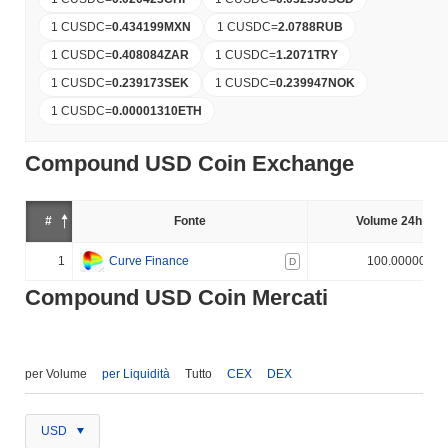
1 CUSDC
=
0.434199
MXN
1 CUSDC
=
2.0788
RUB
1 CUSDC
=
0.408084
ZAR
1 CUSDC
=
1.2071
TRY
1 CUSDC
=
0.239173
SEK
1 CUSDC
=
0.239947
NOK
1 CUSDC
=
0.00001310
ETH
Compound USD Coin Exchange
#
Fonte
Volume 24h (%)
1
Curve Finance
100.000000%
D
Compound USD Coin Mercati
per Volume
per Liquidità
Tutto
CEX
DEX
USD