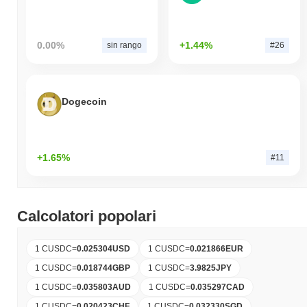
0.00%
+1.44%
sin rango
#26
Dogecoin
+1.65%
#11
Calcolatori popolari
1 CUSDC
=
0.025304
USD
1 CUSDC
=
0.021866
EUR
1 CUSDC
=
0.018744
GBP
1 CUSDC
=
3.9825
JPY
1 CUSDC
=
0.035803
AUD
1 CUSDC
=
0.035297
CAD
1 CUSDC
=
0.020423
CHF
1 CUSDC
=
0.032330
SGD