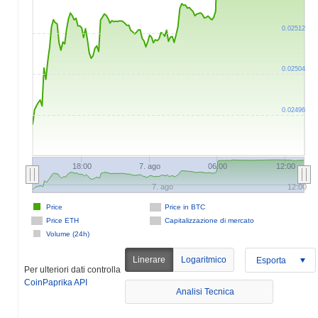
0.02512
0.02504
0.02496
18:00
7. ago
06:00
12:00
7. ago
12:00
Price
Price in BTC
Price ETH
Capitalizzazione di mercato
Volume (24h)
Linerare
Logaritmico
Esporta
Per ulteriori dati controlla
CoinPaprika API
Analisi Tecnica