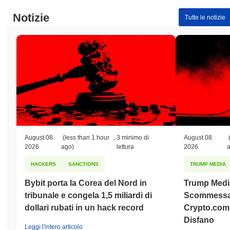
Notizie
Tutte le notizie
August 08
(less than 1 hour
,
3 minimo di
August 08
2026
ago)
lettura
2026
HACKERS
SANCTIONS
TRUMP MEDIA
Bybit porta la Corea del Nord in
Trump Medi
tribunale e congela 1,5 miliardi di
Scommessa 
dollari rubati in un hack record
Crypto.com 
Disfano
Leggi l'intero articolo