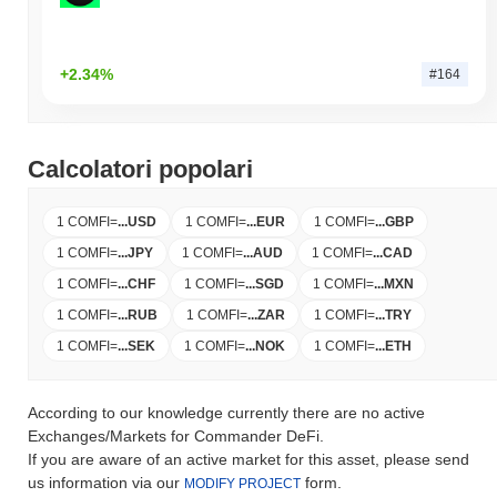
+2.34%
#164
Calcolatori popolari
1 COMFI
=
...
USD
1 COMFI
=
...
EUR
1 COMFI
=
...
GBP
1 COMFI
=
...
JPY
1 COMFI
=
...
AUD
1 COMFI
=
...
CAD
1 COMFI
=
...
CHF
1 COMFI
=
...
SGD
1 COMFI
=
...
MXN
1 COMFI
=
...
RUB
1 COMFI
=
...
ZAR
1 COMFI
=
...
TRY
1 COMFI
=
...
SEK
1 COMFI
=
...
NOK
1 COMFI
=
...
ETH
According to our knowledge currently there are no active
Exchanges/Markets for Commander DeFi.
If you are aware of an active market for this asset, please send
us information via our
form.
MODIFY PROJECT