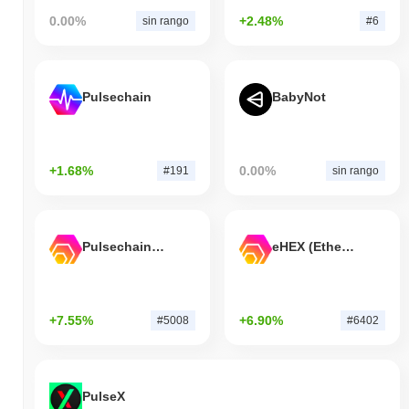
0.00%
+2.48%
sin rango
#6
Pulsechain
BabyNot
+1.68%
0.00%
#191
sin rango
Pulsechain Bridged HEX (Pulsechain)
eHEX (Ethereum)
+7.55%
+6.90%
#5008
#6402
PulseX