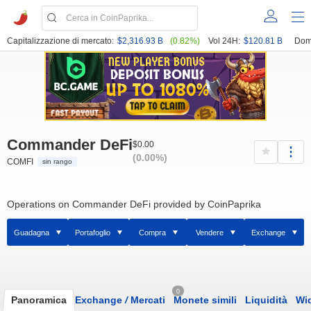
Capitalizzazione di mercato:
$2,316.93 B
(0.82%)
Vol 24H:
$120.81 B
Dom
Commander DeFi
$0.00
(0.00%)
COMFI
sin rango
Operations on Commander DeFi provided by CoinPaprika
Guadagna
Portafoglio
Compra
Vendere
Exchange
0
Panoramica
Exchange
/
Mercati
Monete simili
Liquidità
Wi