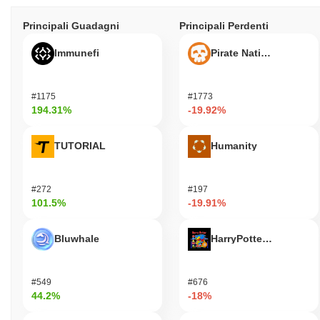
Principali Guadagni
Principali Perdenti
Immunefi
Pirate Nation Token
#1175
#1773
194.31%
-19.92%
TUTORIAL
Humanity
#272
#197
101.5%
-19.91%
Bluwhale
HarryPotterObamaSoni
#549
#676
44.2%
-18%