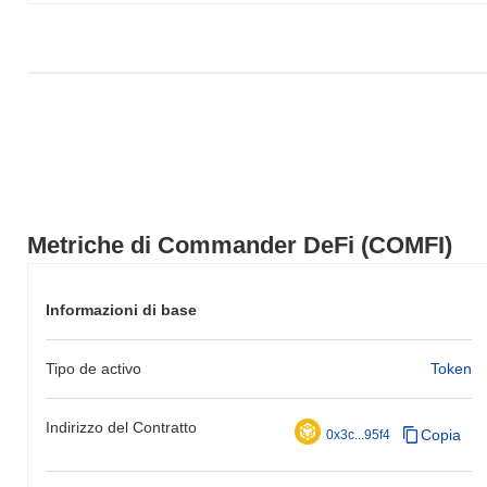
nell'azione del prezzo di COMFI rispetto allo slancio del mercato
più ampio.
Metriche di Commander DeFi (COMFI)
Informazioni di base
Tipo de activo
Token
Indirizzo del Contratto
Copia
0x3c...95f4