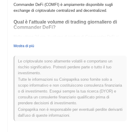
Commander DeFi (COMFI) è ampiamente disponibile sugli
exchange di criptovalute centralized and decentralized.
Qual è l'attuale volume di trading giornaliero di
Commander DeFi?
Nelle ultime 24 ore, il volume di trading di Commander DeFi si
attesta a
$0.00
.
Mostra di più
Qual è lo storico della fascia di prezzo di
Commander DeFi?
Le criptovalute sono altamente volatili e comportano un
rischio significativo. Potresti perdere parte o tutto il tuo
Massimo Storico (ATH):
$0.0
648
8
investimento.
Minimo Storico (ATL):
$0.00
Tutte le informazioni su Coinpaprika sono fornite solo a
scopo informativo e non costituiscono consulenza finanziaria
Commander DeFi è attualmente scambiato
~99.75%
al di sotto
o di investimento. Esegui sempre la tua ricerca (DYOR) e
del suo ATH .
consulta un consulente finanziario qualificato prima di
prendere decisioni di investimento.
Come si sta comportando Commander DeFi
Coinpaprika non è responsabile per eventuali perdite derivanti
rispetto al mercato crypto più ampio?
dall'uso di queste informazioni.
Negli ultimi 7 giorni, Commander DeFi ha guadagnato
0.00%
,
sottoperformando il mercato crypto complessivo che ha registrato
un guadagno del
0.82%
. Ciò indica un ritardo temporaneo