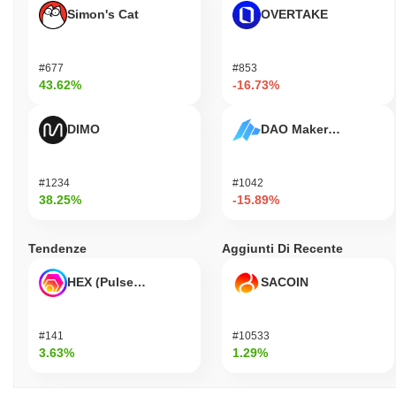
Simon's Cat
OVERTAKE
#677
#853
43.62%
-16.73%
DIMO
DAO Maker Token
#1234
#1042
38.25%
-15.89%
Tendenze
Aggiunti Di Recente
HEX (Pulsechain)
SACOIN
#141
#10533
3.63%
1.29%