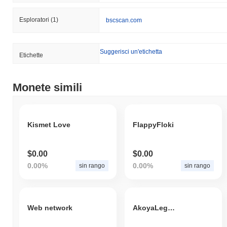
Esploratori
(1)
bscscan.com
Suggerisci un'etichetta
Etichette
Monete simili
Kismet Love
FlappyFloki
$0.00
$0.00
0.00%
0.00%
sin rango
sin rango
Web network
AkoyaLegends