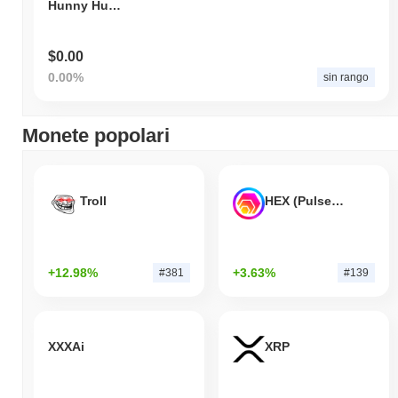
Hunny Hug Token
$0.00
0.00%
sin rango
Monete popolari
Troll
HEX (Pulsechain)
+12.98%
+3.63%
#381
#139
XXXAi
XRP