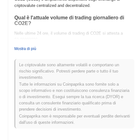
criptovalute centralized and decentralized.
Qual è l'attuale volume di trading giornaliero di
CO2E?
Nelle ultime 24 ore, il volume di trading di CO2E si attesta a
$0.00000000
.
Mostra di più
Qual è lo storico della fascia di prezzo di CO2E?
Massimo Storico (ATH):
$3.39
Le criptovalute sono altamente volatili e comportano un
Minimo Storico (ATL):
$0.00000000
rischio significativo. Potresti perdere parte o tutto il tuo
investimento.
CO2E è attualmente scambiato
~64.75%
al di sotto del suo ATH .
Tutte le informazioni su Coinpaprika sono fornite solo a
scopo informativo e non costituiscono consulenza finanziaria
Come si sta comportando CO2E rispetto al
o di investimento. Esegui sempre la tua ricerca (DYOR) e
mercato crypto più ampio?
consulta un consulente finanziario qualificato prima di
Negli ultimi 7 giorni, CO2E ha guadagnato
0.00%
,
prendere decisioni di investimento.
sottoperformando il mercato crypto complessivo che ha registrato
Coinpaprika non è responsabile per eventuali perdite derivanti
un guadagno del
0.69%
. Ciò indica un ritardo temporaneo
dall'uso di queste informazioni.
nell'azione del prezzo di CO2E rispetto allo slancio del mercato
più ampio.