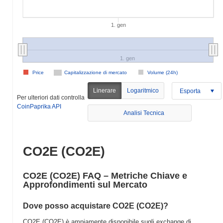
1. gen
1. gen
Price
Capitalizzazione di mercato
Volume (24h)
Linerare
Logaritmico
Esporta
Per ulteriori dati controlla
CoinPaprika API
Analisi Tecnica
CO2E (CO2E)
CO2E (CO2E) FAQ – Metriche Chiave e
Approfondimenti sul Mercato
Dove posso acquistare CO2E (CO2E)?
CO2E (CO2E) è ampiamente disponibile sugli exchange di