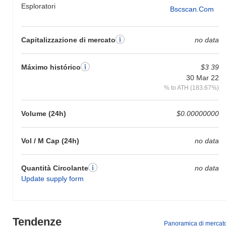
Esploratori
Bscscan.com
Capitalizzazione di mercato
no data
Máximo histórico
$3 39
30 Mar 22
% to ATH (183.67%)
Volume (24h)
$0.00000000
Vol / M Cap (24h)
no data
Quantità Circolante
no data
Update supply form
Tendenze
Panoramica di mercat