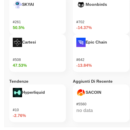
SKYAI
Moonbirds
#261
#702
50.5%
-14.37%
Cartesi
Epic Chain
#508
#642
47.53%
-13.84%
Tendenze
Aggiunti Di Recente
Hyperliquid
SACOIN
#5560
#10
no data
-2.76%