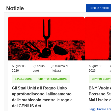
Notizie
Tutte le notizie
August 06
(2 hours
,
3 minimo di
August 06
2026
ago)
lettura
2026
STABLECOINS
CRYPTO REGULATIONS
CRYPTO SERVI
Gli Stati Uniti e il Regno Unito
BNY Vuole ch
approfondiscono l'allineamento
Possano St
delle stablecoin mentre le regole
Mai Uscire 
del GENIUS Act...
Leggi l'intero art