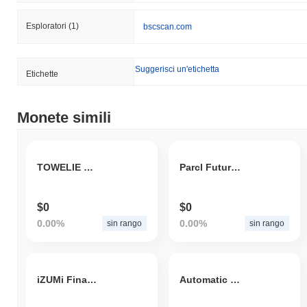
Esploratori
(1)
bscscan.com
Suggerisci un'etichetta
Etichette
Monete simili
TOWELIE COIN
Parcl Futures Tokens
$0
$0
0.00%
0.00%
sin rango
sin rango
iZUMi Finance
Automatic Toll Ticketing