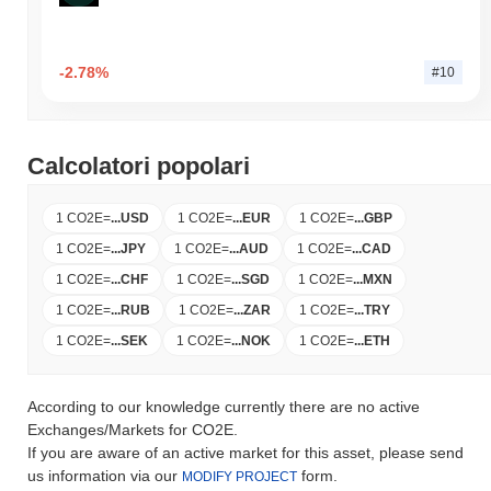
-2.78%
#10
Calcolatori popolari
1 CO2E
=
...
USD
1 CO2E
=
...
EUR
1 CO2E
=
...
GBP
1 CO2E
=
...
JPY
1 CO2E
=
...
AUD
1 CO2E
=
...
CAD
1 CO2E
=
...
CHF
1 CO2E
=
...
SGD
1 CO2E
=
...
MXN
1 CO2E
=
...
RUB
1 CO2E
=
...
ZAR
1 CO2E
=
...
TRY
1 CO2E
=
...
SEK
1 CO2E
=
...
NOK
1 CO2E
=
...
ETH
According to our knowledge currently there are no active
Exchanges/Markets for CO2E.
If you are aware of an active market for this asset, please send
us information via our
form.
MODIFY PROJECT