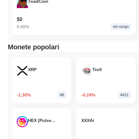
ToadCoin
$0
0.00%
sin rango
Monete popolari
XRP
Troll
-1.30%
-0.24%
#6
#411
HEX (Pulsechain)
XXXAi