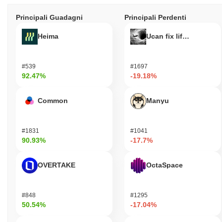
Principali Guadagni
Principali Perdenti
Heima
Ucan fix life in1day
#539
#1697
92.47%
-19.18%
Common
Manyu
#1831
#1041
90.93%
-17.7%
OVERTAKE
OctaSpace
#848
#1295
50.54%
-17.04%