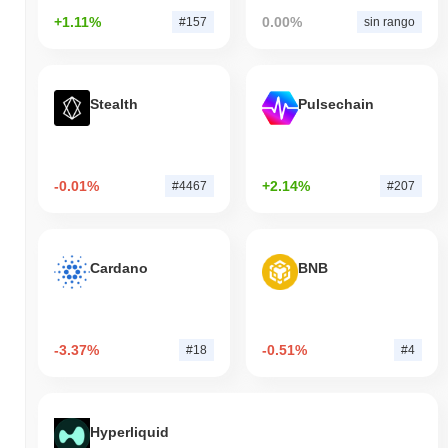
+1.11%
0.00%
#157
sin rango
Stealth
Pulsechain
-0.01%
+2.14%
#4467
#207
Cardano
BNB
-3.37%
-0.51%
#18
#4
Hyperliquid