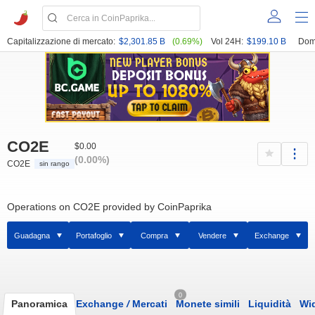
Capitalizzazione di mercato:
$2,301.85 B
(0.69%)
Vol 24H:
$199.10 B
Dom
CO2E
$0.00
(0.00%)
CO2E
sin rango
Operations on CO2E provided by CoinPaprika
Guadagna
Portafoglio
Compra
Vendere
Exchange
0
Panoramica
Exchange
/
Mercati
Monete simili
Liquidità
Wi