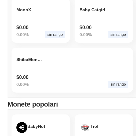
calo del
0.28%
. Ciò indica una forte performance nell'azione del
MoonX
Baby Catgirl
prezzo di CHEESE rispetto allo slancio del mercato più ampio.
$0.00
$0.00
0.00%
0.00%
sin rango
sin rango
ShibaElonMars
$0.00
0.00%
sin rango
Monete popolari
BabyNot
Troll