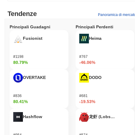
caratteristiche contribuiscono collettivamente al ruolo distintivo di
Cheese Swap nel panorama in evoluzione degli scambi
Tendenze
Panoramica di mercat
decentralizzati.
Cosa puoi fare con Cheese Swap?
Principali Guadagni
Principali Perdenti
Il token CHEESE ha molteplici utilità pratiche all'interno
Fusionist
Heima
dell'ecosistema di Cheese Swap. Gli utenti possono utilizzare
CHEESE per le commissioni di transazione quando partecipano a
scambi e trade sulla piattaforma, facilitando scambi senza
#1198
#767
soluzione di continuità di varie criptovalute. I detentori hanno
80.79%
-46.06%
l'opzione di mettere in staking i propri token CHEESE,
contribuendo alla sicurezza della rete e potenzialmente
guadagnando ricompense in cambio. Inoltre, i detentori di token
OVERTAKE
DODO
CHEESE possono partecipare ad attività di governance,
consentendo loro di votare su proposte che influenzano lo
sviluppo e la direzione della piattaforma Cheese Swap. Questo
#836
#681
approccio democratico consente agli utenti di avere voce in
80.41%
-19.53%
capitolo nelle decisioni chiave che riguardano l'ecosistema. Per gli
sviluppatori, Cheese Swap fornisce strumenti e risorse per
Hashflow
龙虾 (Lobster)
costruire applicazioni decentralizzate (dApps) e integrarsi con
servizi esistenti. L'ecosistema supporta vari wallet e bridge,
consentendo agli utenti di gestire efficacemente i propri token
#954
#574