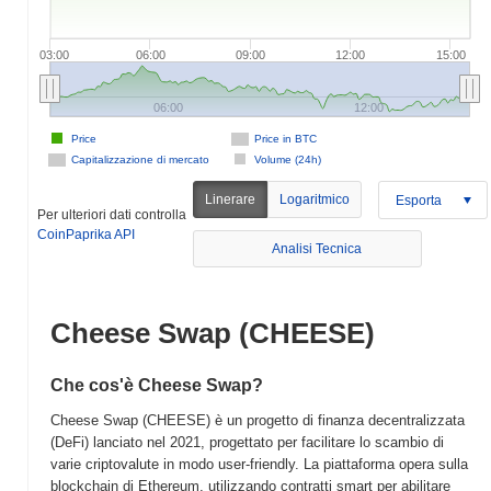
03:00
06:00
09:00
12:00
15:00
06:00
12:00
Price
Price in BTC
Capitalizzazione di mercato
Volume (24h)
Linerare
Logaritmico
Esporta
Per ulteriori dati controlla
CoinPaprika API
Analisi Tecnica
Cheese Swap (CHEESE)
Che cos'è Cheese Swap?
Cheese Swap (CHEESE) è un progetto di finanza decentralizzata
(DeFi) lanciato nel 2021, progettato per facilitare lo scambio di
varie criptovalute in modo user-friendly. La piattaforma opera sulla
blockchain di Ethereum, utilizzando contratti smart per abilitare