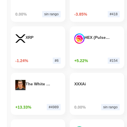
0.00%
-3.85%
sin rango
#418
XRP
HEX (Pulsechain)
-1.24%
+5.22%
#6
#154
The White Bull
XXXAi
+13.33%
0.00%
#4989
sin rango