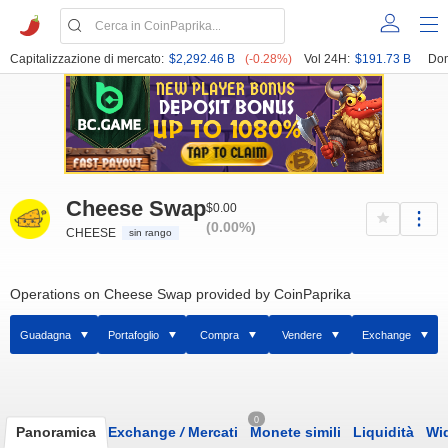
Capitalizzazione di mercato:
$2,292.46 B
(-0.28%)
Vol 24H:
$191.73 B
Dom
Cheese Swap
$0.00
(0.00%)
CHEESE
sin rango
Operations on Cheese Swap provided by CoinPaprika
Guadagna
Portafoglio
Compra
Vendere
Exchange
0
Panoramica
Exchange
/
Mercati
Monete simili
Liquidità
Wi