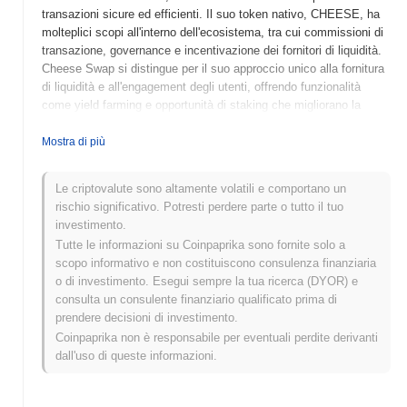
transazioni sicure ed efficienti. Il suo token nativo, CHEESE, ha
molteplici scopi all'interno dell'ecosistema, tra cui commissioni di
transazione, governance e incentivazione dei fornitori di liquidità.
Cheese Swap si distingue per il suo approccio unico alla fornitura
di liquidità e all'engagement degli utenti, offrendo funzionalità
come yield farming e opportunità di staking che migliorano la
partecipazione degli utenti. Il progetto mira a semplificare
l'esperienza di trading fornendo strumenti robusti per
Mostra di più
massimizzare i ritorni sugli investimenti. Concentrandosi sulla
governance guidata dalla comunità e su soluzioni DeFi innovative,
Le criptovalute sono altamente volatili e comportano un
Cheese Swap si posiziona come un attore significativo nel
rischio significativo. Potresti perdere parte o tutto il tuo
panorama in evoluzione della finanza decentralizzata.
investimento.
Quando e come è iniziato Cheese Swap?
Tutte le informazioni su Coinpaprika sono fornite solo a
scopo informativo e non costituiscono consulenza finanziaria
Cheese Swap è nato nell'aprile 2021 quando il team fondatore ha
o di investimento. Esegui sempre la tua ricerca (DYOR) e
rilasciato il proprio whitepaper, delineando la visione e il
consulta un consulente finanziario qualificato prima di
framework tecnico del progetto. Il progetto ha lanciato il suo
prendere decisioni di investimento.
testnet a giugno 2021, consentendo a sviluppatori e primi
Coinpaprika non è responsabile per eventuali perdite derivanti
adottanti di sperimentare le funzionalità e le caratteristiche della
dall'uso di queste informazioni.
piattaforma. Dopo test di successo, Cheese Swap è passato al
lancio del mainnet a settembre 2021, segnando il suo ingresso
ufficiale nel mercato. Lo sviluppo iniziale si è concentrato sulla