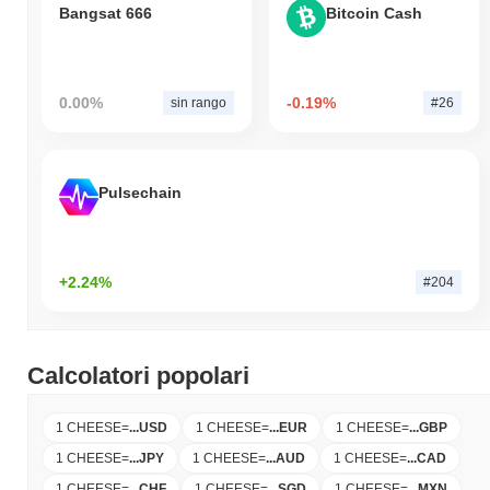
Bangsat 666
Bitcoin Cash
0.00%
-0.19%
sin rango
#26
Pulsechain
+2.24%
#204
Calcolatori popolari
1 CHEESE
=
...
USD
1 CHEESE
=
...
EUR
1 CHEESE
=
...
GBP
1 CHEESE
=
...
JPY
1 CHEESE
=
...
AUD
1 CHEESE
=
...
CAD
1 CHEESE
=
...
CHF
1 CHEESE
=
...
SGD
1 CHEESE
=
...
MXN