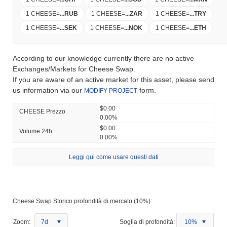
1 CHEESE
=
...
RUB
1 CHEESE
=
...
ZAR
1 CHEESE
=
...
TRY
1 CHEESE
=
...
SEK
1 CHEESE
=
...
NOK
1 CHEESE
=
...
ETH
According to our knowledge currently there are no active
Exchanges/Markets for Cheese Swap.
If you are aware of an active market for this asset, please send
us information via our
form.
MODIFY PROJECT
$0.00
CHEESE Prezzo
0.00%
$0.00
Volume 24h
0.00%
Leggi qui come usare questi dati
Cheese Swap Storico profondità di mercato (10%):
Zoom:
7d
Soglia di profondità:
10%