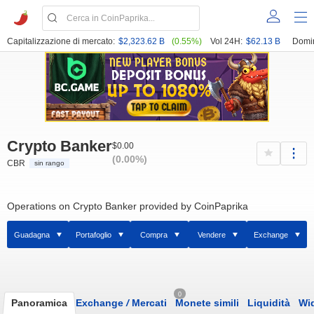
Capitalizzazione di mercato:
$2,323.62 B
(0.55%)
Vol 24H:
$62.13 B
Domi
Crypto Banker
$0.00
(0.00%)
CBR
sin rango
Operations on Crypto Banker provided by CoinPaprika
Guadagna
Portafoglio
Compra
Vendere
Exchange
0
Panoramica
Exchange
/
Mercati
Monete simili
Liquidità
Wi