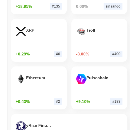
+18.95%
0.00%
#135
sin rango
XRP
Troll
+0.29%
-3.00%
#6
#400
Ethereum
Pulsechain
+0.43%
+9.10%
#2
#183
yRise Finance