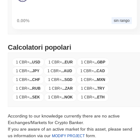
0.00%
sin rango
Calcolatori popolari
1 CBR
=
...
USD
1 CBR
=
...
EUR
1 CBR
=
...
GBP
1 CBR
=
...
JPY
1 CBR
=
...
AUD
1 CBR
=
...
CAD
1 CBR
=
...
CHF
1 CBR
=
...
SGD
1 CBR
=
...
MXN
1 CBR
=
...
RUB
1 CBR
=
...
ZAR
1 CBR
=
...
TRY
1 CBR
=
...
SEK
1 CBR
=
...
NOK
1 CBR
=
...
ETH
According to our knowledge currently there are no active
Exchanges/Markets for Crypto Banker.
If you are aware of an active market for this asset, please send
us information via our
form.
MODIFY PROJECT