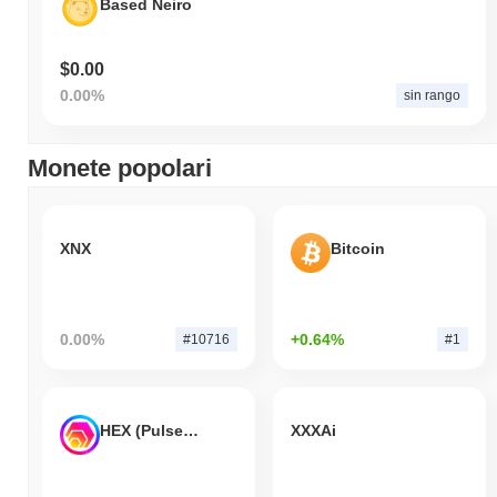
Based Neiro
$0.00
0.00%
sin rango
Monete popolari
XNX
Bitcoin
0.00%
+0.64%
#10716
#1
HEX (Pulsechain)
XXXAi