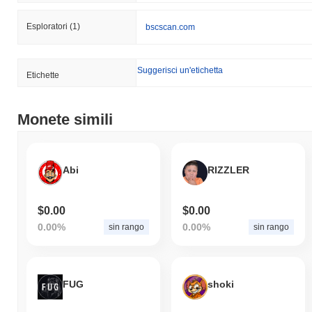
Esploratori
(1)
bscscan.com
Suggerisci un'etichetta
Etichette
Monete simili
Abi
RIZZLER
$0.00
$0.00
0.00%
0.00%
sin rango
sin rango
FUG
shoki