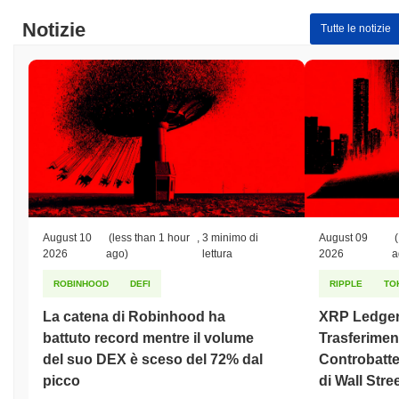
Minimo Storico (ATL):
$0.00
Notizie
Tutte le notizie
Crypto Banker è attualmente scambiato
~99.92%
al di sotto del
suo ATH .
Come si sta comportando Crypto Banker rispetto
al mercato crypto più ampio?
Negli ultimi 7 giorni, Crypto Banker ha guadagnato
0.00%
,
sottoperformando il mercato crypto complessivo che ha registrato
un guadagno del
0.55%
. Ciò indica un ritardo temporaneo
nell'azione del prezzo di CBR rispetto allo slancio del mercato più
ampio.
August 10
(less than 1 hour
,
3 minimo di
August 09
(
2026
ago)
lettura
2026
a
ROBINHOOD
DEFI
RIPPLE
TO
La catena di Robinhood ha
XRP Ledger
battuto record mentre il volume
Trasferiment
del suo DEX è sceso del 72% dal
Controbatter
picco
di Wall Stre