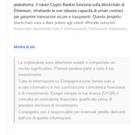
piattaforma. Il token Crypto Banker funziona sulla blockchain di
Ethereum, sfruttando le sue robuste capacità di smart contract
per garantire transazioni sicure e trasparenti. Questo progetto
blockchain mira a dare potere agli utenti offrendo soluzioni
finanziarie decentralizzate e promuovendo l'inclusione finanziaria.
Quando e come è iniziato Crypto Banker?
Mostra di più
Crypto Banker (CBR) è stato lanciato nel 2021, creato da un team
di appassionati di blockchain con l'obiettivo di rivoluzionare il
settore bancario attraverso soluzioni di finanza decentralizzata
Le criptovalute sono altamente volatili e comportano un
(DeFi). Il progetto ha guadagnato slancio dopo la sua prima
rischio significativo. Potresti perdere parte o tutto il tuo
quotazione su diverse borse di criptovalute, il che ha contribuito
investimento.
ad aumentare la sua visibilità e ad adottarlo da parte degli utenti. I
Tutte le informazioni su Coinpaprika sono fornite solo a
primi sviluppi sono stati caratterizzati da partnership strategiche e
scopo informativo e non costituiscono consulenza finanziaria
iniziative di coinvolgimento della comunità che hanno favorito una
o di investimento. Esegui sempre la tua ricerca (DYOR) e
solida base di utenti e contribuito alla sua crescita nel competitivo
consulta un consulente finanziario qualificato prima di
panorama delle criptovalute.
prendere decisioni di investimento.
Coinpaprika non è responsabile per eventuali perdite derivanti
Cosa ci aspetta per Crypto Banker?
dall'uso di queste informazioni.
Crypto Banker (CBR) è pronto per significativi progressi nella sua
tabella di marcia, con il prossimo aggiornamento programmato per
il secondo trimestre del 2024. Questo aggiornamento si