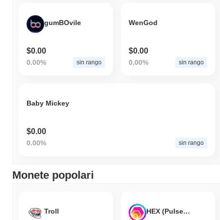
gumBOvile
WenGod
$0.00
$0.00
0.00%
0.00%
sin rango
sin rango
Baby Mickey
$0.00
0.00%
sin rango
Monete popolari
Troll
HEX (Pulsechain)