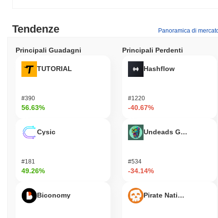
Tendenze
Panoramica di mercat
Principali Guadagni
Principali Perdenti
TUTORIAL
Hashflow
#390
#1220
56.63%
-40.67%
Cysic
Undeads Games
#181
#534
49.26%
-34.14%
Biconomy
Pirate Nation Token