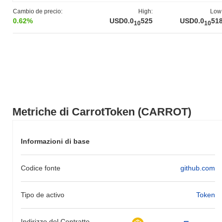
mercato più ampio.
Cambio de precio:
High:
Low
0.62%
USD0.0
525
USD0.0
51
10
10
Metriche di CarrotToken (CARROT)
Informazioni di base
Codice fonte
github.com
Tipo de activo
Token
Indirizzo del Contratto