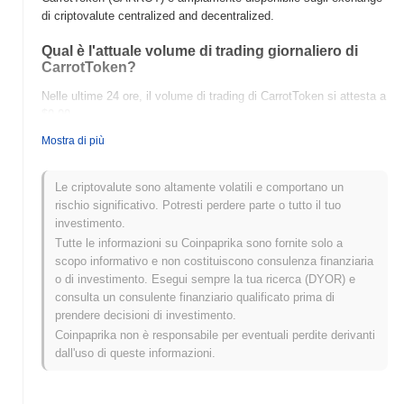
di criptovalute centralized and decentralized.
Qual è l'attuale volume di trading giornaliero di
CarrotToken?
Nelle ultime 24 ore, il volume di trading di CarrotToken si attesta a
$0.00
.
Mostra di più
Qual è lo storico della fascia di prezzo di
CarrotToken?
Le criptovalute sono altamente volatili e comportano un
Massimo Storico (ATH):
$0.0
230
9
rischio significativo. Potresti perdere parte o tutto il tuo
Minimo Storico (ATL):
$0.00
investimento.
Tutte le informazioni su Coinpaprika sono fornite solo a
CarrotToken è attualmente scambiato
~77.34%
al di sotto del suo
scopo informativo e non costituiscono consulenza finanziaria
ATH .
o di investimento. Esegui sempre la tua ricerca (DYOR) e
consulta un consulente finanziario qualificato prima di
Come si sta comportando CarrotToken rispetto al
prendere decisioni di investimento.
mercato crypto più ampio?
Coinpaprika non è responsabile per eventuali perdite derivanti
Negli ultimi 7 giorni, CarrotToken ha guadagnato
0.00%
,
dall'uso di queste informazioni.
sottoperformando il mercato crypto complessivo che ha registrato
un guadagno del
1.07%
. Ciò indica un ritardo temporaneo
nell'azione del prezzo di CARROT rispetto allo slancio del