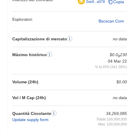
Copia
0xe0...a078
Esploratori
Bscscan.com
Capitalizzazione di mercato
no data
Máximo histórico
$0.0
230
9
04 Mar 22
% to ATH (341.38%)
Volume (24h)
$0.00
Vol / M Cap (24h)
no data
Quantità Circolante
34,269,085
Update supply form
Totale:100,000,000
Max: 100,000,000