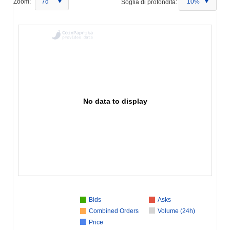
Zoom:
7d
Soglia di profondità:
10%
No data to display
Bids
Asks
Combined Orders
Volume (24h)
Price