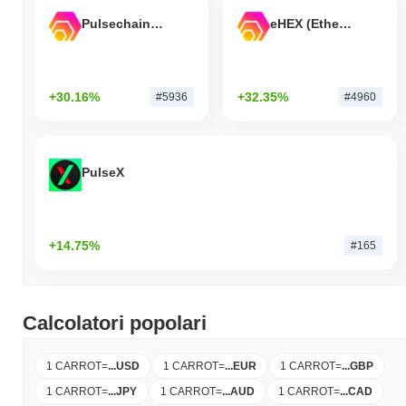
Pulsechain Bridged HEX (Pulsechain)
eHEX (Ethereum)
+30.16%
+32.35%
#5936
#4960
PulseX
+14.75%
#165
Calcolatori popolari
1 CARROT
=
...
USD
1 CARROT
=
...
EUR
1 CARROT
=
...
GBP
1 CARROT
=
...
JPY
1 CARROT
=
...
AUD
1 CARROT
=
...
CAD