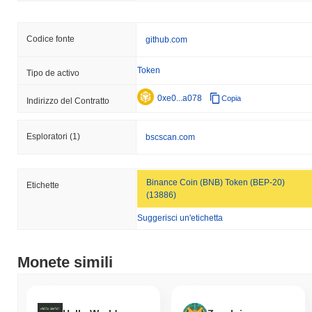
Codice fonte
github.com
Token
Tipo de activo
0xe0...a078
Copia
Indirizzo del Contratto
Esploratori
(1)
bscscan.com
Binance Coin (BNB) Token (BEP-20)
Etichette
(13886)
Suggerisci un'etichetta
Monete simili