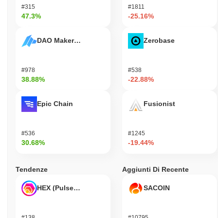
#315
#1811
47.3%
-25.16%
DAO Maker Token
Zerobase
#978
#538
38.88%
-22.88%
Epic Chain
Fusionist
#536
#1245
30.68%
-19.44%
Tendenze
Aggiunti Di Recente
HEX (Pulsechain)
SACOIN
#138
#10795