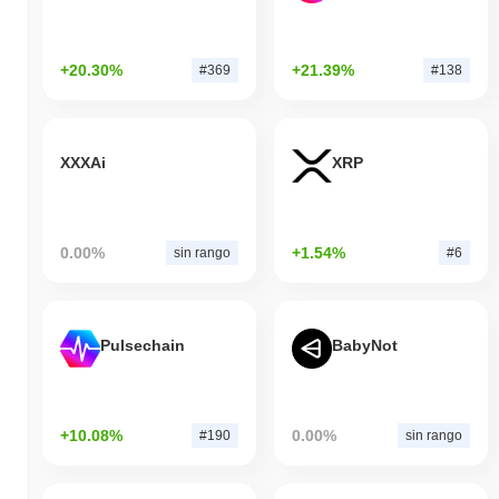
+20.30%
+21.39%
#369
#138
XXXAi
XRP
0.00%
+1.54%
sin rango
#6
Pulsechain
BabyNot
+10.08%
0.00%
#190
sin rango