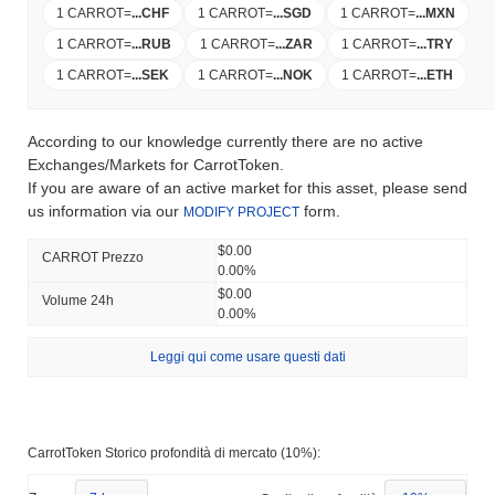
1 CARROT
=
...
CHF
1 CARROT
=
...
SGD
1 CARROT
=
...
MXN
1 CARROT
=
...
RUB
1 CARROT
=
...
ZAR
1 CARROT
=
...
TRY
1 CARROT
=
...
SEK
1 CARROT
=
...
NOK
1 CARROT
=
...
ETH
According to our knowledge currently there are no active
Exchanges/Markets for CarrotToken.
If you are aware of an active market for this asset, please send
us information via our
form.
MODIFY PROJECT
$0.00
CARROT Prezzo
0.00%
$0.00
Volume 24h
0.00%
Leggi qui come usare questi dati
CarrotToken Storico profondità di mercato (10%):