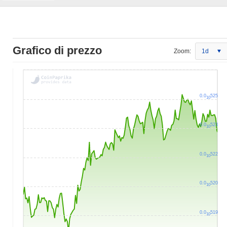
Grafico di prezzo
Zoom:
1d
0.0
525
10
0.0
523
10
0.0
522
10
0.0
520
10
0.0
519
10