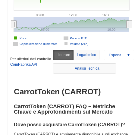
08:00
12:00
16:00
08:00
16:00
Price
Price in BTC
Capitalizzazione di mercato
Volume (24h)
Linerare
Logaritmico
Esporta
Per ulteriori dati controlla
CoinPaprika API
Analisi Tecnica
CarrotToken (CARROT)
CarrotToken (CARROT) FAQ – Metriche
Chiave e Approfondimenti sul Mercato
Dove posso acquistare CarrotToken (CARROT)?
CarrotToken (CARROT) è ampiamente disponibile sugli exchange