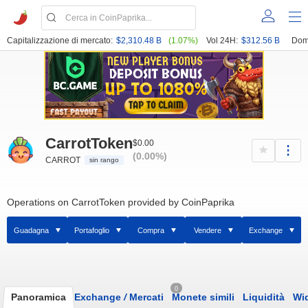
Capitalizzazione di mercato:
$2,310.48 B
(1.07%)
Vol 24H:
$312.56 B
Dom
CarrotToken
$0.00
(0.00%)
CARROT
sin rango
Operations on CarrotToken provided by CoinPaprika
Guadagna
Portafoglio
Compra
Vendere
Exchange
0
Panoramica
Exchange
/
Mercati
Monete simili
Liquidità
Wi