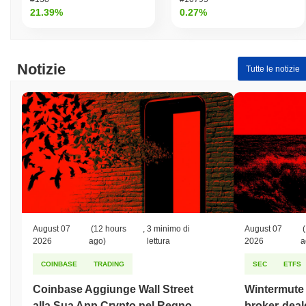
21.39%
0.27%
Notizie
Tutte le notizie
August 07
(12 hours
,
3 minimo di
August 07
(
2026
ago)
lettura
2026
a
COINBASE
TRADING
SEC
ETFS
Coinbase Aggiunge Wall Street
Wintermute o
alla Sua App Crypto nel Regno
broker-deale