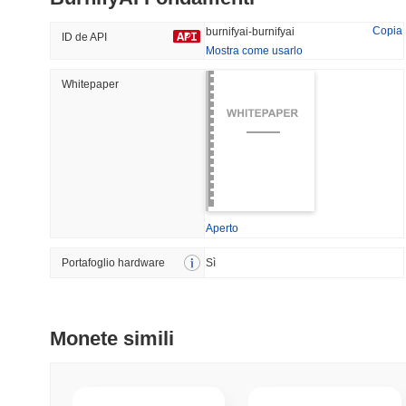
47.07%
-19.98%
Copia
burnifyai-burnifyai
ID de API
Mostra come usarlo
Whitepaper
Tendenze
Aggiunti Di Recente
Bitcoin
SACOIN
#1
#7550
-0.2%
1.59%
Aperto
Portafoglio hardware
Sì
Monete simili