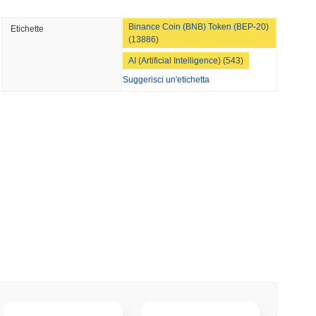
minimo di lettura
TORS
Binance Coin (BNB) Token (BEP-20)
Etichette
litta a settembre mentre i Democratici del
(13886)
AI (Artificial Intelligence) (543)
Suggerisci un'etichetta
mo di lettura
iera di tokenizzazione nel settore immobiliare
mo di lettura
Street alla Sua App Crypto nel Regno Unito
mo di lettura
nza di broker-dealer negli Stati Uniti per