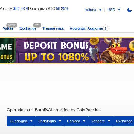
Vol 24H:
$92.93 B
Dominanza BTC:
56.25%
Italiana
USD
60752
371
Valute
Exchange
Trasparenza
Aggiungi / Aggiorna
Operations on BurnifyAI provided by CoinPaprika
Guadagna
Portafoglio
Compra
Vendere
Exchange