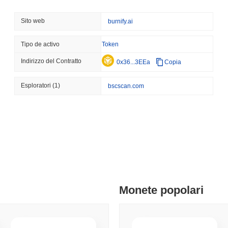
August 08 2026
(22 hours ago)
,
3 
CRYPTO REGULATIONS
US REGULA
Sito web
burnify.ai
Il voto sul CLARITY Act s
Senato si oppongono
Tipo de activo
Token
Indirizzo del Contratto
0x36...3EEa
Copia
August 08 2026
(1 day ago)
,
3 mini
TOKENIZATION
TETHER
Esploratori
(1)
bscscan.com
Tether pianta la sua band
dell'Arabia Saudita
August 07 2026
(1 day ago)
,
3 mini
COINBASE
TRADING
Coinbase Aggiunge Wall 
con 4.000 Azioni
Monete popolari
August 07 2026
(1 day ago)
,
3 mini
SEC
ETFS
Wintermute ottiene la lice
azioni e ETF crypto