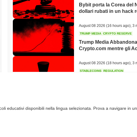
Bybit porta la Corea del N
dollari rubati in un hack 
August 08 2026
(16 hours ago)
,
3 
TRUMP MEDIA
CRYPTO RESERVE
Trump Media Abbandona 
Crypto.com mentre gli Ac
August 08 2026
(18 hours ago)
,
3 
STABLECOINS
REGULATION
Il Bridge di Stripe entra
euro in 27 stati
August 08 2026
(20 hours ago)
,
3 
li educativi disponibili nella lingua selezionata. Prova a navigare in un
TOKENIZATION
DEFI
Gli asset tokenizzati tripl
della DeFi contratta