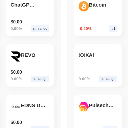
ChatGPT Token
Bitcoin
August 07 2026
(1 day ago)
,
3 mini
CRYPTO REGULATIONS
US REGULA
$0.00
Il CLARITY Act è in stall
0.00%
-0.20%
sin rango
#1
REVO
XXXAi
$0.00
0.00%
0.00%
sin rango
sin rango
EDNS Domains
Pulsechain Bridged HEX (Pulsechain)
$0.00