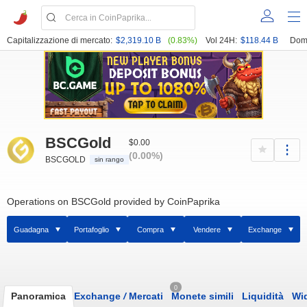
Capitalizzazione di mercato:
$2,319.10 B
(0.83%)
Vol 24H:
$118.44 B
Dom
BSCGold
$0.00
(0.00%)
BSCGOLD
sin rango
Operations on BSCGold provided by CoinPaprika
Guadagna
Portafoglio
Compra
Vendere
Exchange
0
Panoramica
Exchange
/
Mercati
Monete simili
Liquidità
Wi