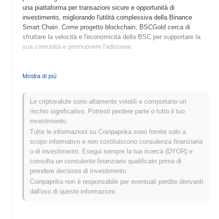
una piattaforma per transazioni sicure e opportunità di
investimento, migliorando l'utilità complessiva della Binance
Smart Chain. Come progetto blockchain, BSCGold cerca di
sfruttare la velocità e l'economicità della BSC per supportare la
sua comunità e promuovere l'adozione.
Quando e come è iniziato BSCGold?
Mostra di più
BSCGold (BSCGOLD) è stato lanciato nel 2021 come progetto di
finanza decentralizzata (DeFi) sulla Binance Smart Chain (BSC).
Creato da un team di sviluppatori anonimi, BSCGold mira a fornire
Le criptovalute sono altamente volatili e comportano un
agli utenti una piattaforma sicura ed efficiente per guadagnare
rischio significativo. Potresti perdere parte o tutto il tuo
ricompense attraverso staking e yield farming. Il progetto ha
investimento.
guadagnato slancio con la sua prima quotazione su vari exchange
Tutte le informazioni su Coinpaprika sono fornite solo a
decentralizzati, che ha aiutato a stabilire una presenza nello
scopo informativo e non costituiscono consulenza finanziaria
spazio competitivo della DeFi.
o di investimento. Esegui sempre la tua ricerca (DYOR) e
consulta un consulente finanziario qualificato prima di
Cosa ci aspetta per BSCGold?
prendere decisioni di investimento.
BSCGold è pronto per significativi progressi mentre avanza con la
Coinpaprika non è responsabile per eventuali perdite derivanti
sua roadmap, che include il lancio di nuove funzionalità di staking
dall'uso di queste informazioni.
e opzioni di liquidità migliorate. L'aggiornamento imminente mira a
semplificare l'esperienza utente mentre espande l'utilità della
piattaforma all'interno dell'ecosistema Binance Smart Chain.