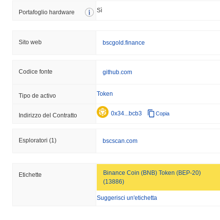
Sì
Portafoglio hardware
Sito web
bscgold.finance
Codice fonte
github.com
Token
Tipo de activo
0x34...bcb3
Copia
Indirizzo del Contratto
Esploratori
(1)
bscscan.com
Binance Coin (BNB) Token (BEP-20)
Etichette
(13886)
Suggerisci un'etichetta