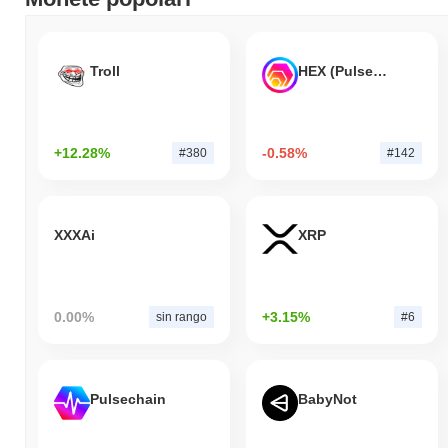
Troll
HEX (Pulsechain)
+12.28%
-0.58%
#380
#142
XXXAi
XRP
0.00%
+3.15%
sin rango
#6
Pulsechain
BabyNot