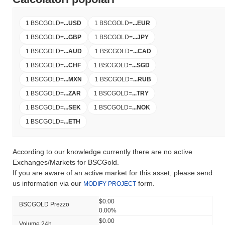
1 BSCGOLD
=
...
USD
1 BSCGOLD
=
...
EUR
1 BSCGOLD
=
...
GBP
1 BSCGOLD
=
...
JPY
1 BSCGOLD
=
...
AUD
1 BSCGOLD
=
...
CAD
1 BSCGOLD
=
...
CHF
1 BSCGOLD
=
...
SGD
1 BSCGOLD
=
...
MXN
1 BSCGOLD
=
...
RUB
1 BSCGOLD
=
...
ZAR
1 BSCGOLD
=
...
TRY
1 BSCGOLD
=
...
SEK
1 BSCGOLD
=
...
NOK
1 BSCGOLD
=
...
ETH
According to our knowledge currently there are no active
Exchanges/Markets for BSCGold.
If you are aware of an active market for this asset, please send
us information via our
form.
MODIFY PROJECT
$0.00
BSCGOLD Prezzo
0.00%
$0.00
Volume 24h