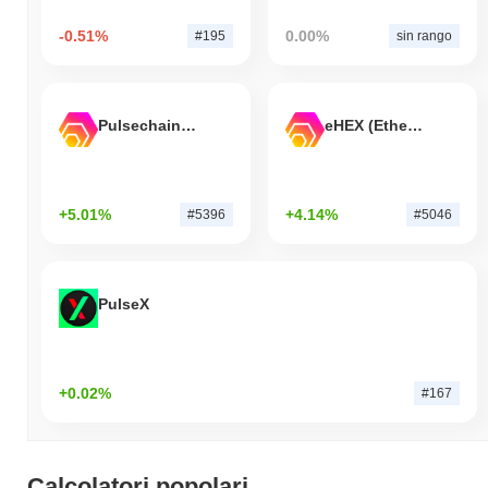
-0.51%
0.00%
#195
sin rango
Pulsechain Bridged HEX (Pulsechain)
eHEX (Ethereum)
+5.01%
+4.14%
#5396
#5046
PulseX
+0.02%
#167
Calcolatori popolari