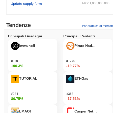
impegnati nella finanza decentralizzata e che apprezzano i
Update supply form
Max: 1,000,000,000
benefici della generazione di reddito passivo.
Come è protetto BSCGold?
BSCGold protegge la sua rete utilizzando un meccanismo di
Tendenze
Panoramica di mercat
consenso Proof of Stake (PoS), che migliora la protezione della
blockchain consentendo ai validatori di partecipare al processo di
Principali Guadagni
Principali Perdenti
creazione dei blocchi in base al numero di monete che detengono
e sono disposti a "mettere in staking". Questo approccio non solo
Immunefi
Pirate Nation Token
incentiva i validatori ad agire onestamente, ma contribuisce anche
alla sicurezza complessiva della rete riducendo il rischio di
attacchi rispetto ai tradizionali sistemi Proof of Work.
#1181
#1770
190.3%
-19.77%
BSCGold ha affrontato controversie o rischi?
BSCGold ha affrontato significative controversie a causa di
TUTORIAL
ETHGas
preoccupazioni riguardo all'estrema volatilità e al rischio di
potenziali rug pull, comuni nello spazio della finanza
decentralizzata (DeFi). Inoltre, il progetto è stato scrutinato per i
#284
#368
suoi incidenti di sicurezza, sollevando interrogativi sulla sua
80.75%
-17.51%
affidabilità complessiva e sulla sicurezza degli investitori. Gli
investitori dovrebbero essere consapevoli di questi rischi e
condurre ricerche approfondite prima di impegnarsi con l'asset.
LMAO!
Casper Network