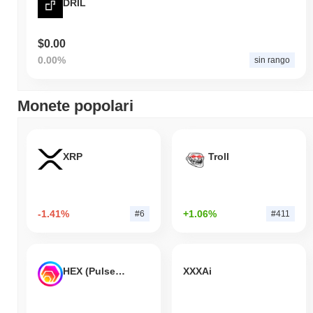
DRIL
$0.00
0.00%
sin rango
Monete popolari
XRP
Troll
-1.41%
+1.06%
#6
#411
HEX (Pulsechain)
XXXAi