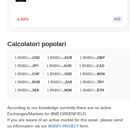
-2.60%
#10
Calcolatori popolari
1 BNBG
=
...
USD
1 BNBG
=
...
EUR
1 BNBG
=
...
GBP
1 BNBG
=
...
JPY
1 BNBG
=
...
AUD
1 BNBG
=
...
CAD
1 BNBG
=
...
CHF
1 BNBG
=
...
SGD
1 BNBG
=
...
MXN
1 BNBG
=
...
RUB
1 BNBG
=
...
ZAR
1 BNBG
=
...
TRY
1 BNBG
=
...
SEK
1 BNBG
=
...
NOK
1 BNBG
=
...
ETH
According to our knowledge currently there are no active
Exchanges/Markets for BNB GREENFIELD.
If you are aware of an active market for this asset, please send
us information via our
form.
MODIFY PROJECT