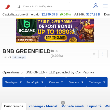
Capitalizzazione di mercato:
$2,299.58 B
(0.54%)
Vol 24H:
$267.91 B
Dom
BNB GREENFIELD
$0.00
(0.00%)
BNBG
sin rango
Operations on BNB GREENFIELD provided by CoinPaprika
Guadagna
Portafoglio
Compra
Vendere
Exchange
0
Panoramica
Exchange
/
Mercati
Monete simili
Liquidità
Wi