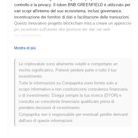
controllo e la privacy. Il token BNB GREENFIELD è utilizzato per
vari scopi all'interno del suo ecosistema, inclusi governance,
incentivazione dei fornitori di dati e facilitazione delle transazioni.
Questo innovativo progetto blockchain mira a creare un approccio
più incentrato sull'utente alla gestione dei dati nel web
decentralizzato.
Quando e come è iniziato BNB GREENFIELD?
Mostra di più
BNB GREENFIELD è stato lanciato nel 2022 come soluzione di
archiviazione dei dati decentralizzata sviluppata dal team di
Le criptovalute sono altamente volatili e comportano un
Binance. Mira a consentire agli utenti di possedere e gestire i
rischio significativo. Potresti perdere parte o tutto il tuo
propri dati, facilitando al contempo un'integrazione senza
investimento.
soluzione di continuità con l'ecosistema di Binance Smart Chain.
Tutte le informazioni su Coinpaprika sono fornite solo a
Il progetto è stato inizialmente quotato su importanti exchange
scopo informativo e non costituiscono consulenza finanziaria
poco dopo il suo lancio, guadagnando trazione all'interno della
o di investimento. Esegui sempre la tua ricerca (DYOR) e
comunità blockchain. Lo sviluppo iniziale di BNB GREENFIELD è
consulta un consulente finanziario qualificato prima di
stato caratterizzato da partnership strategiche e iniziative di
prendere decisioni di investimento.
coinvolgimento della comunità per migliorare la sua adozione e
Coinpaprika non è responsabile per eventuali perdite derivanti
utilità.
dall'uso di queste informazioni.
Cosa ci aspetta per BNB GREENFIELD?
BNB Greenfield è pronto a migliorare il suo ecosistema con