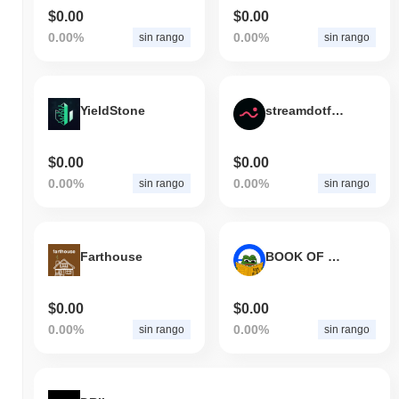
$0.00
$0.00
0.00%
0.00%
sin rango
sin rango
YieldStone
streamdotfun
$0.00
$0.00
0.00%
0.00%
sin rango
sin rango
Farthouse
BOOK OF RUGS
$0.00
$0.00
0.00%
0.00%
sin rango
sin rango