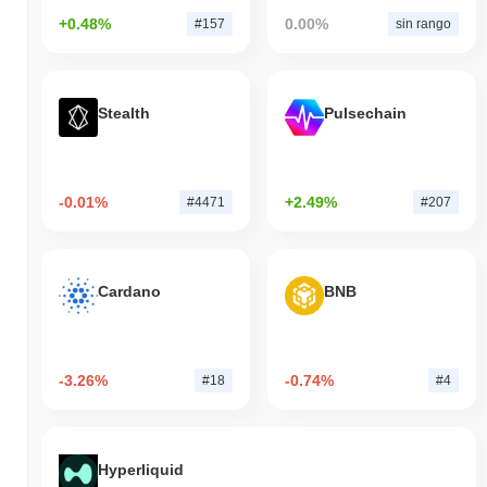
+0.48%
0.00%
#157
sin rango
Stealth
Pulsechain
-0.01%
+2.49%
#4471
#207
Cardano
BNB
-3.26%
-0.74%
#18
#4
Hyperliquid