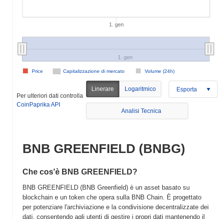
1. gen
1. gen
Price
Capitalizzazione di mercato
Volume (24h)
Linerare
Logaritmico
Esporta
Per ulteriori dati controlla
CoinPaprika API
Analisi Tecnica
BNB GREENFIELD (BNBG)
Che cos'è BNB GREENFIELD?
BNB GREENFIELD (BNB Greenfield) è un asset basato su
blockchain e un token che opera sulla BNB Chain. È progettato
per potenziare l'archiviazione e la condivisione decentralizzate dei
dati, consentendo agli utenti di gestire i propri dati mantenendo il