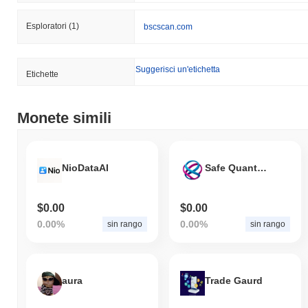
Esploratori
(1)
bscscan.com
Suggerisci un'etichetta
Etichette
Monete simili
NioDataAI
Safe Quantum Wallet
$0.00
$0.00
0.00%
0.00%
sin rango
sin rango
aura
Trade Gaurd