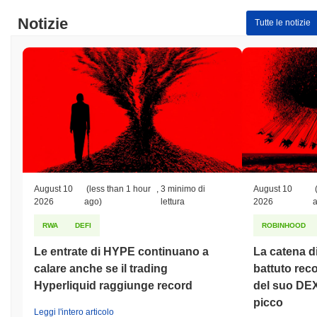
Minimo Storico (ATL):
$0.00
Notizie
Tutte le notizie
Bitmarket è attualmente scambiato
~100.00%
al di sotto del suo
ATH .
Come si sta comportando Bitmarket rispetto al
mercato crypto più ampio?
Negli ultimi 7 giorni, Bitmarket ha guadagnato
0.00%
,
sottoperformando il mercato crypto complessivo che ha registrato
un guadagno del
0.56%
. Ciò indica un ritardo temporaneo
nell'azione del prezzo di BMK rispetto allo slancio del mercato più
ampio.
August 10
(less than 1 hour
,
3 minimo di
August 10
2026
ago)
lettura
2026
RWA
DEFI
ROBINHOOD
Le entrate di HYPE continuano a
La catena 
calare anche se il trading
battuto rec
Hyperliquid raggiunge record
del suo DEX
picco
Leggi l'intero articolo