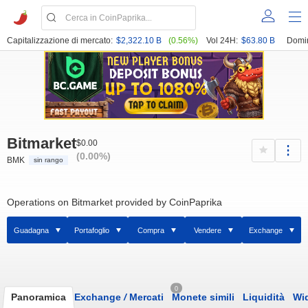
Capitalizzazione di mercato:
$2,322.10 B
(0.56%)
Vol 24H:
$63.80 B
Domi
Bitmarket
$0.00
(0.00%)
BMK
sin rango
Operations on Bitmarket provided by CoinPaprika
Guadagna
Portafoglio
Compra
Vendere
Exchange
0
Panoramica
Exchange
/
Mercati
Monete simili
Liquidità
Wi