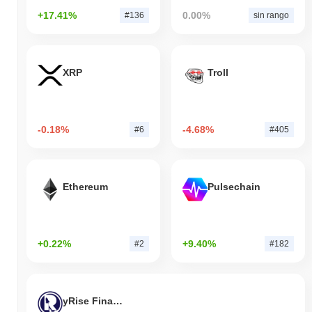
+17.41%
0.00%
#136
sin rango
XRP
Troll
-0.18%
-4.68%
#6
#405
Ethereum
Pulsechain
+0.22%
+9.40%
#2
#182
yRise Finance