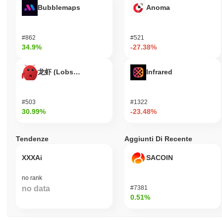
investitori riguardo alla legittimità del progetto. Inoltre, la
Bubblemaps
Anoma
piattaforma ha sperimentato una volatilità estrema, portando a
rischi finanziari sostanziali per i suoi utenti. Sono stati segnalati
anche incidenti di sicurezza, evidenziando potenziali vulnerabilità
#862
#521
nella sua infrastruttura.
34.9%
-27.38%
Bitmarket (BMK) FAQ – Metriche Chiave e
龙虾 (Lobster)
Infrared
Approfondimenti sul Mercato
Dove posso acquistare Bitmarket (BMK)?
#503
#1322
30.99%
-23.48%
Bitmarket (BMK) è ampiamente disponibile sugli exchange di
criptovalute centralized and decentralized.
Tendenze
Aggiunti Di Recente
Qual è l'attuale volume di trading giornaliero di
Bitmarket?
XXXAi
SACOIN
Nelle ultime 24 ore, il volume di trading di Bitmarket si attesta a
$0.00
.
no rank
no data
#7381
Qual è lo storico della fascia di prezzo di
0.51%
Bitmarket?
Massimo Storico (ATH):
$50,611.20