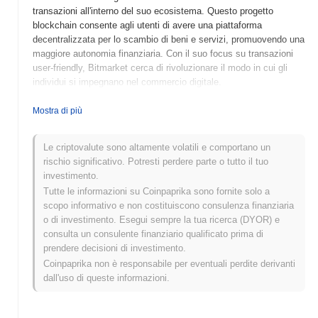
transazioni all'interno del suo ecosistema. Questo progetto
blockchain consente agli utenti di avere una piattaforma
decentralizzata per lo scambio di beni e servizi, promuovendo una
maggiore autonomia finanziaria. Con il suo focus su transazioni
user-friendly, Bitmarket cerca di rivoluzionare il modo in cui gli
individui si impegnano nel commercio digitale.
Quando e come è iniziato Bitmarket?
Mostra di più
Bitmarket (BMK) è stato lanciato nel 2019 come criptovaluta
mirata a fornire una piattaforma di trading decentralizzata. È stato
Le criptovalute sono altamente volatili e comportano un
creato da un team di sviluppatori focalizzati sul miglioramento
rischio significativo. Potresti perdere parte o tutto il tuo
della privacy e della sicurezza degli utenti nel trading. Il progetto
investimento.
ha guadagnato slancio con la sua prima quotazione su vari
Tutte le informazioni su Coinpaprika sono fornite solo a
exchange di criptovalute, il che ha contribuito a stabilire la sua
scopo informativo e non costituiscono consulenza finanziaria
presenza nel mercato. Lo sviluppo iniziale è stato caratterizzato
o di investimento. Esegui sempre la tua ricerca (DYOR) e
dal coinvolgimento della comunità e da sforzi per migliorare le
consulta un consulente finanziario qualificato prima di
funzionalità della piattaforma, posizionando Bitmarket come un
prendere decisioni di investimento.
attore notevole nel panorama crypto in evoluzione.
Coinpaprika non è responsabile per eventuali perdite derivanti
dall'uso di queste informazioni.
Cosa ci aspetta per Bitmarket?
Bitmarket (BMK) è pronto per significativi progressi mentre
continua a eseguire la sua roadmap mirata a migliorare