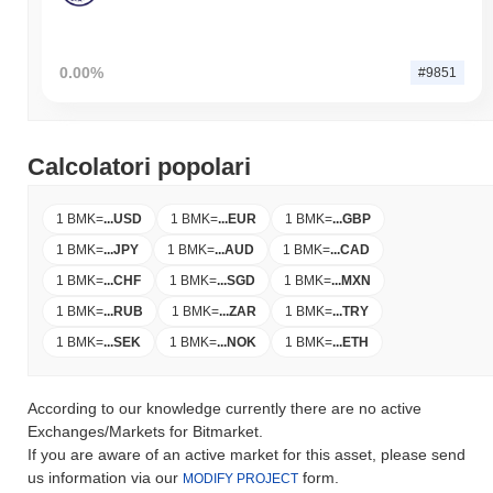
0.00%
#9851
Calcolatori popolari
1 BMK
=
...
USD
1 BMK
=
...
EUR
1 BMK
=
...
GBP
1 BMK
=
...
JPY
1 BMK
=
...
AUD
1 BMK
=
...
CAD
1 BMK
=
...
CHF
1 BMK
=
...
SGD
1 BMK
=
...
MXN
1 BMK
=
...
RUB
1 BMK
=
...
ZAR
1 BMK
=
...
TRY
1 BMK
=
...
SEK
1 BMK
=
...
NOK
1 BMK
=
...
ETH
According to our knowledge currently there are no active
Exchanges/Markets for Bitmarket.
If you are aware of an active market for this asset, please send
us information via our
form.
MODIFY PROJECT