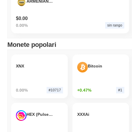
ARMENIAN BLOCKCHAIN BANK
$0.00
0.00%
sin rango
Monete popolari
XNX
Bitcoin
0.00%
+0.47%
#10717
#1
HEX (Pulsechain)
XXXAi