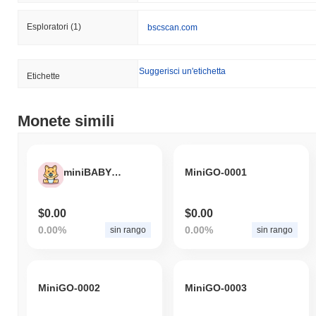
Esploratori
(1)
bscscan.com
Suggerisci un'etichetta
Etichette
Monete simili
miniBABYDOGE
MiniGO-0001
$0.00
$0.00
0.00%
0.00%
sin rango
sin rango
MiniGO-0002
MiniGO-0003