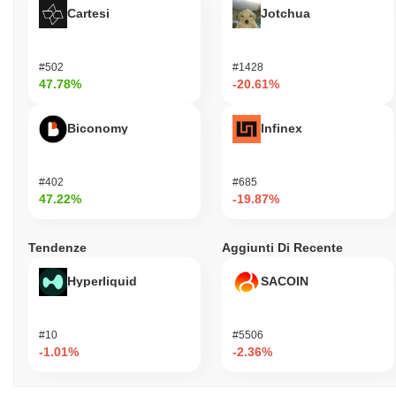
Cartesi
Jotchua
#502
#1428
47.78%
-20.61%
Biconomy
Infinex
#402
#685
47.22%
-19.87%
Tendenze
Aggiunti Di Recente
Hyperliquid
SACOIN
#10
#5506
-1.01%
-2.36%