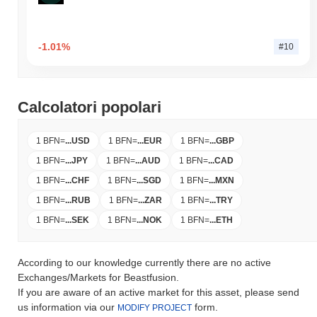
-1.01%
#10
Calcolatori popolari
1 BFN
=
...
USD
1 BFN
=
...
EUR
1 BFN
=
...
GBP
1 BFN
=
...
JPY
1 BFN
=
...
AUD
1 BFN
=
...
CAD
1 BFN
=
...
CHF
1 BFN
=
...
SGD
1 BFN
=
...
MXN
1 BFN
=
...
RUB
1 BFN
=
...
ZAR
1 BFN
=
...
TRY
1 BFN
=
...
SEK
1 BFN
=
...
NOK
1 BFN
=
...
ETH
According to our knowledge currently there are no active
Exchanges/Markets for Beastfusion.
If you are aware of an active market for this asset, please send
us information via our
form.
MODIFY PROJECT