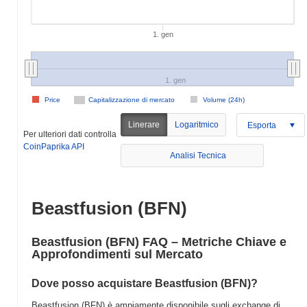
1. gen
1. gen
Price
Capitalizzazione di mercato
Volume (24h)
Linerare
Logaritmico
Esporta
Per ulteriori dati controlla
CoinPaprika API
Analisi Tecnica
Beastfusion (BFN)
Beastfusion (BFN) FAQ – Metriche Chiave e
Approfondimenti sul Mercato
Dove posso acquistare Beastfusion (BFN)?
Beastfusion (BFN) è ampiamente disponibile sugli exchange di