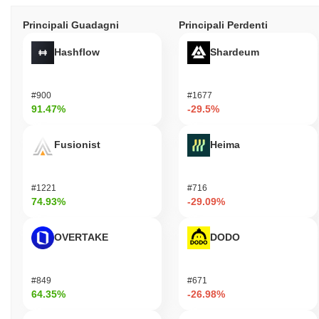
Principali Guadagni
Principali Perdenti
Hashflow
Shardeum
#900
#1677
91.47%
-29.5%
Fusionist
Heima
#1221
#716
74.93%
-29.09%
OVERTAKE
DODO
#849
#671
64.35%
-26.98%