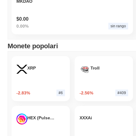
MKDAO
$0.00
0.00%
sin rango
Monete popolari
XRP
Troll
-2.83%
-2.56%
#6
#409
HEX (Pulsechain)
XXXAi