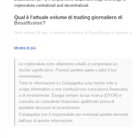
criptovalute centralized and decentralized.
Qual è l'attuale volume di trading giornaliero di
Beastfusion?
Nelle ultime 24 ore, il volume di trading di Beastfusion si attesta a
$0.00
.
Mostra di più
Qual è lo storico della fascia di prezzo di
Beastfusion?
Le criptovalute sono altamente volatili e comportano un
Massimo Storico (ATH):
$0.000722
rischio significativo. Potresti perdere parte o tutto il tuo
Minimo Storico (ATL):
$0.00
investimento.
Tutte le informazioni su Coinpaprika sono fornite solo a
Beastfusion è attualmente scambiato
~98.08%
al di sotto del suo
scopo informativo e non costituiscono consulenza finanziaria
ATH .
o di investimento. Esegui sempre la tua ricerca (DYOR) e
consulta un consulente finanziario qualificato prima di
Come si sta comportando Beastfusion rispetto al
prendere decisioni di investimento.
mercato crypto più ampio?
Coinpaprika non è responsabile per eventuali perdite derivanti
Negli ultimi 7 giorni, Beastfusion ha guadagnato
0.00%
,
dall'uso di queste informazioni.
superando il mercato crypto complessivo che ha registrato un
calo del
0.80%
. Ciò indica una forte performance nell'azione del
prezzo di BFN rispetto allo slancio del mercato più ampio.