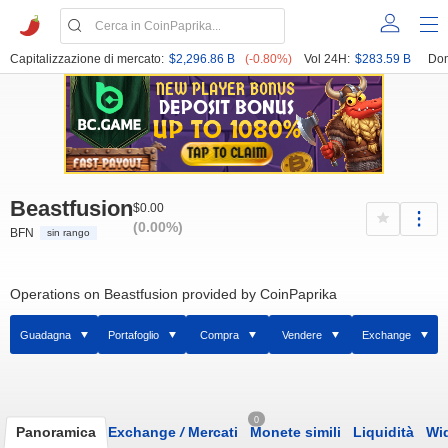
Capitalizzazione di mercato:
$2,296.86 B
(-0.80%)
Vol 24H:
$283.59 B
Dom
Beastfusion
$0.00
(0.00%)
BFN
sin rango
Operations on Beastfusion provided by CoinPaprika
Guadagna
Portafoglio
Compra
Vendere
Exchange
0
Panoramica
Exchange
/
Mercati
Monete simili
Liquidità
Wi