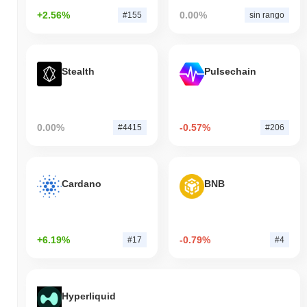
+2.56%
0.00%
#155
sin rango
Stealth
Pulsechain
0.00%
-0.57%
#4415
#206
Cardano
BNB
+6.19%
-0.79%
#17
#4
Hyperliquid