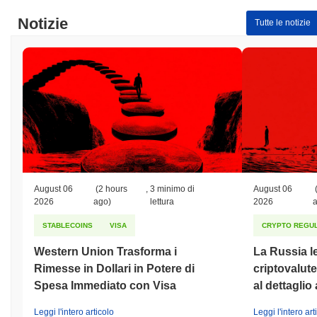
Notizie
Tutte le notizie
August 06
(2 hours
,
3 minimo di
August 06
2026
ago)
lettura
2026
STABLECOINS
VISA
CRYPTO REGUL
Western Union Trasforma i
La Russia le
Rimesse in Dollari in Potere di
criptovalute
Spesa Immediato con Visa
al dettaglio 
Leggi l'intero articolo
Leggi l'intero art