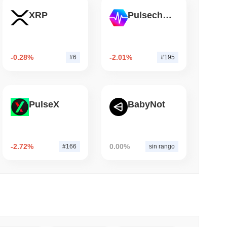
XRP
Pulsechain
mo di lettura
nza di broker-dealer negli Stati Uniti per
-0.28%
-2.01%
#6
#195
PulseX
BabyNot
-2.72%
0.00%
#166
sin rango