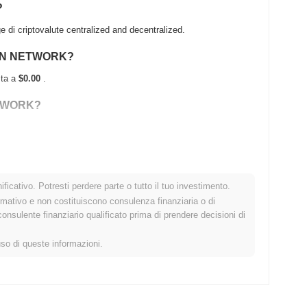
?
 criptovalute centralized and decentralized.
BAJUN NETWORK?
sta a
$0.00
.
NETWORK?
suo ATH .
ficativo. Potresti perdere parte o tutto il tuo investimento.
al mercato crypto più ampio?
rmativo e non costituiscono consulenza finanziaria o di
sulente finanziario qualificato prima di prendere decisioni di
rando il mercato crypto complessivo che ha registrato un calo
i BAJUN rispetto allo slancio del mercato più ampio.
uso di queste informazioni.