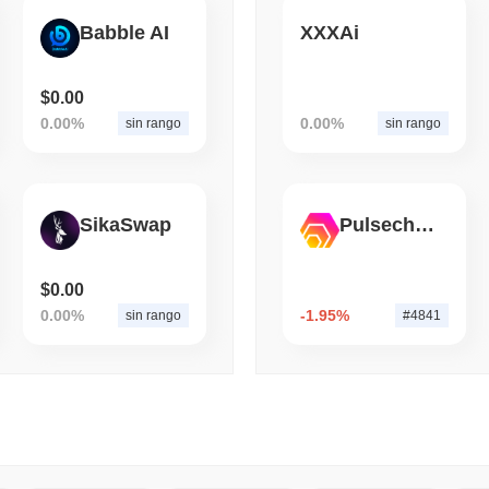
Babble AI
XXXAi
August 07 2026
(1 day ago)
,
3 mini
SEC
ETFS
Wintermute ottiene la lice
$0.00
azioni e ETF crypto
0.00%
0.00%
sin rango
sin rango
SikaSwap
Pulsechain Bridged HEX (Pulsechain)
$0.00
0.00%
-1.95%
sin rango
#4841