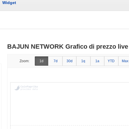
Widget
BAJUN NETWORK Grafico di prezzo live
Zoom:
1d
7d
30d
1q
1a
YTD
Max