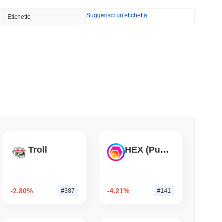
Suggerisci un'etichetta
Etichette
icano a 7,4 miliardi di dollari mentre il resto
mo di lettura
TORS
litta a settembre mentre i Democratici del
mo di lettura
iera di tokenizzazione nel settore immobiliare
Troll
HEX (Pulsechain)
mo di lettura
-2.80%
-4.21%
#387
#141
Street alla Sua App Crypto nel Regno Unito