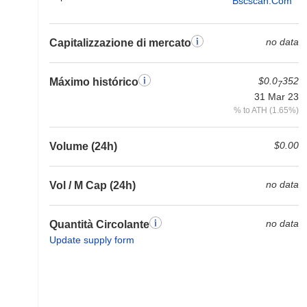
Bscscan.com
no data
Capitalizzazione di mercato
$0.0
352
Máximo histórico
7
31 Mar 23
% to ATH (1.65%)
$0.00
Volume (24h)
no data
Vol / M Cap (24h)
no data
Quantità Circolante
Update supply form