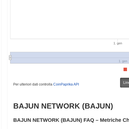
1. gen
1. gen
Lin
Per ulteriori dati controlla
CoinPaprika API
BAJUN NETWORK (BAJUN)
BAJUN NETWORK (BAJUN) FAQ – Metriche Chia