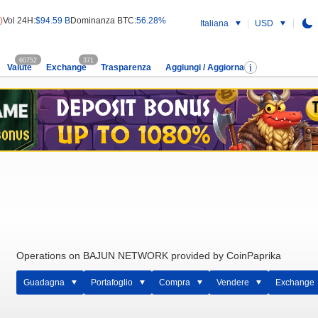
)
Vol 24H:
$94.59 B
Dominanza BTC:
56.28%
Italiana
USD
60752
371
Valute
Exchange
Trasparenza
Aggiungi / Aggiorna
Operations on BAJUN NETWORK provided by CoinPaprika
Guadagna
Portafoglio
Compra
Vendere
Exchange