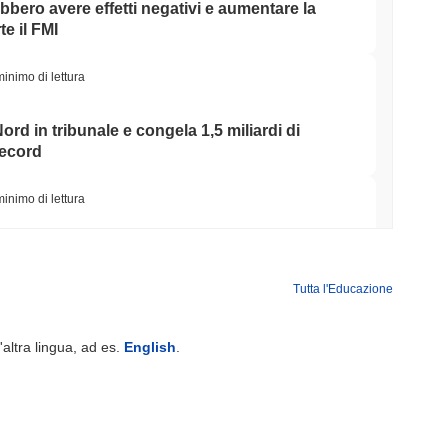
ebbero avere effetti negativi e aumentare la
e il FMI
minimo di lettura
ord in tribunale e congela 1,5 miliardi di
record
minimo di lettura
la Sua Scommessa sul Tesoro CRO di
cordi si Disfano
Tutta l'Educazione
minimo di lettura
'altra lingua, ad es.
English
.
 nel registro EU MiCA, sbloccando stablecoin in
minimo di lettura