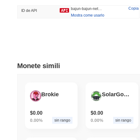
37.08%
-14.36%
Copia
bajun-bajun-network
ID de API
Mostra come usarlo
Tendenze
Aggiunti Di Recente
Bitcoin
SACOIN
#1
#7558
-0.29%
1.68%
Monete simili
Brokie
SolarGosh
$0.00
$0.00
0.00%
0.00%
sin rango
sin rango