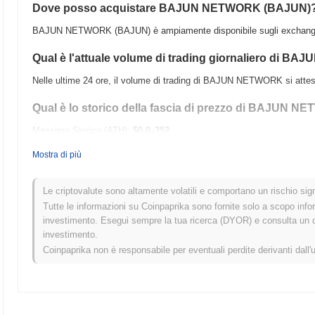
Dove posso acquistare BAJUN NETWORK (BAJUN)
BAJUN NETWORK (BAJUN) è ampiamente disponibile sugli exchange di
Qual è l'attuale volume di trading giornaliero di 
Nelle ultime 24 ore, il volume di trading di BAJUN NETWORK si atte
Qual è lo storico della fascia di prezzo di BAJUN 
Massimo Storico (ATH):
$0.0
352
7
Minimo Storico (ATL):
$0.00
Mostra di più
BAJUN NETWORK è attualmente scambiato
~1.63%
al di sotto del 
Le criptovalute sono altamente volatili e comportano un rischio signi
Come si sta comportando BAJUN NETWORK rispetto 
Tutte le informazioni su Coinpaprika sono fornite solo a scopo info
investimento. Esegui sempre la tua ricerca (DYOR) e consulta un con
Negli ultimi 7 giorni, BAJUN NETWORK ha guadagnato
0.00%
, supe
investimento.
del
0.12%
. Ciò indica una forte performance nell'azione del prezzo d
Coinpaprika non è responsabile per eventuali perdite derivanti dall'