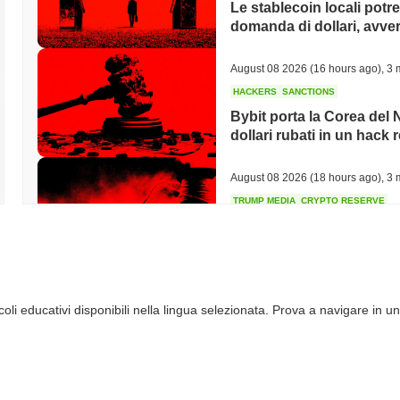
Le stablecoin locali potr
domanda di dollari, avvert
August 08 2026
(16 hours ago)
,
3 
HACKERS
SANCTIONS
Bybit porta la Corea del N
dollari rubati in un hack 
August 08 2026
(18 hours ago)
,
3 
TRUMP MEDIA
CRYPTO RESERVE
Trump Media Abbandona 
Crypto.com mentre gli Ac
August 08 2026
(20 hours ago)
,
3 
li educativi disponibili nella lingua selezionata. Prova a navigare in un
STABLECOINS
REGULATION
Il Bridge di Stripe entra
euro in 27 stati
August 08 2026
(22 hours ago)
,
3 