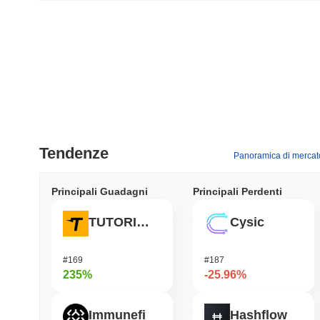
Tendenze
Panoramica di mercat
Principali Guadagni
Principali Perdenti
TUTORIAL
Cysic
#169
#187
235%
-25.96%
Immunefi
Hashflow