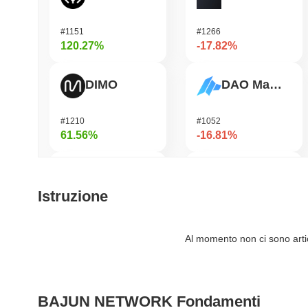
#1151
#1266
120.27%
-17.82%
DIMO
DAO Maker Token
#1210
#1052
61.56%
-16.81%
Bubblemaps
Epic Chain
Istruzione
#1010
#575
57.1%
-15.37%
Al momento non ci sono artico
IoTeX
Heima
BAJUN NETWORK Fondamenti
#479
#736