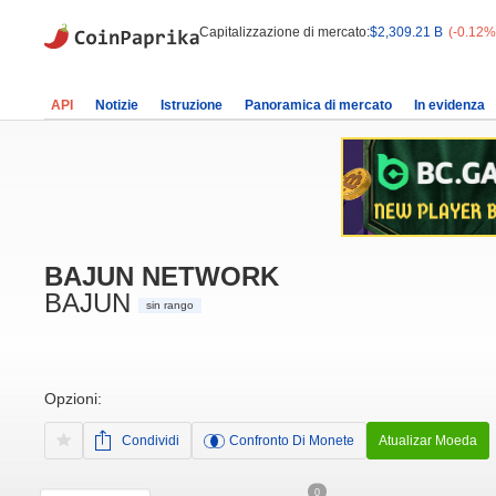
Capitalizzazione di mercato:
$2,309.21 B
(-0.12%
API
Notizie
Istruzione
Panoramica di mercato
In evidenza
BAJUN NETWORK
BAJUN
sin rango
Opzioni:
Condividi
Confronto Di Monete
Atualizar Moeda
0