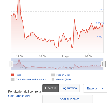
0.0042
0.00415
0.0041
12:00
18:00
9. ago
06:00
12:00
9. ago
Price
Price in BTC
Capitalizzazione di mercato
Volume (24h)
Linerare
Logaritmico
Esporta
Per ulteriori dati controlla
CoinPaprika API
Analisi Tecnica