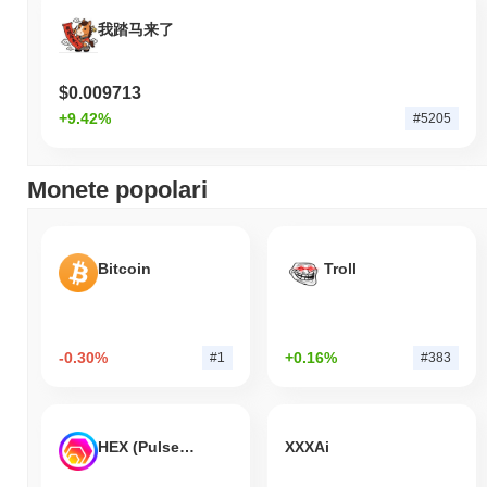
我踏马来了
$0.009713
+9.42%
#5205
Monete popolari
Bitcoin
Troll
-0.30%
+0.16%
#1
#383
HEX (Pulsechain)
XXXAi