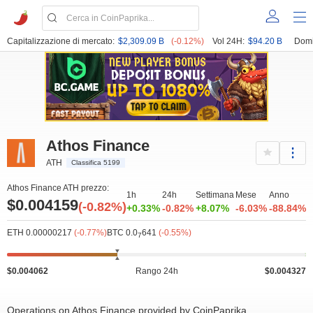
Capitalizzazione di mercato:
$2,309.09 B
(-0.12%)
Vol 24H:
$94.20 B
Domi
Athos Finance
ATH
Classifica 5199
Athos Finance ATH prezzo:
1h
24h
Settimana
Mese
Anno
$0.004159
(-0.82%)
+0.33%
-0.82%
+8.07%
-6.03%
-88.84%
ETH 0.00000217
(-0.77%)
BTC 0.0
641
(-0.55%)
7
$0.004062
Rango 24h
$0.004327
Operations on Athos Finance provided by CoinPaprika