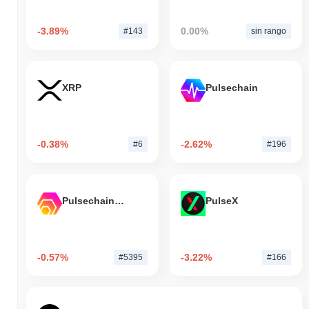
-3.89%
0.00%
#143
sin rango
XRP
Pulsechain
-0.38%
-2.62%
#6
#196
Pulsechain Bridged HEX (Pulsechain)
PulseX
-0.57%
-3.22%
#5395
#166