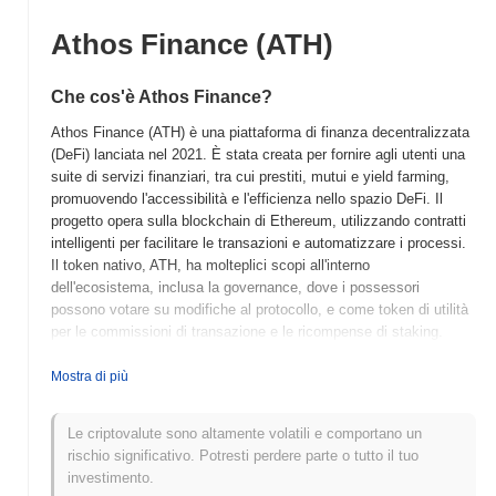
Athos Finance (ATH)
Che cos'è Athos Finance?
Athos Finance (ATH) è una piattaforma di finanza decentralizzata
(DeFi) lanciata nel 2021. È stata creata per fornire agli utenti una
suite di servizi finanziari, tra cui prestiti, mutui e yield farming,
promuovendo l'accessibilità e l'efficienza nello spazio DeFi. Il
progetto opera sulla blockchain di Ethereum, utilizzando contratti
intelligenti per facilitare le transazioni e automatizzare i processi.
Il token nativo, ATH, ha molteplici scopi all'interno
dell'ecosistema, inclusa la governance, dove i possessori
possono votare su modifiche al protocollo, e come token di utilità
per le commissioni di transazione e le ricompense di staking.
Athos Finance si distingue per la sua interfaccia user-friendly e le
funzionalità innovative che mirano a semplificare l'esperienza
Mostra di più
DeFi sia per gli utenti principianti che per quelli esperti. Il suo
focus sulla governance comunitaria e sulla trasparenza lo
Le criptovalute sono altamente volatili e comportano un
posiziona come un attore significativo nel panorama in evoluzione
rischio significativo. Potresti perdere parte o tutto il tuo
della finanza decentralizzata.
investimento.