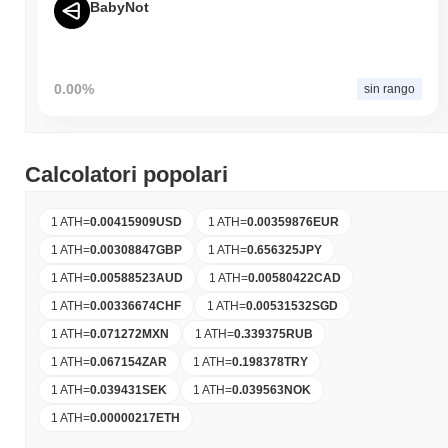
BabyNot
0.00%
sin rango
Calcolatori popolari
1 ATH
=
0.00415909
USD
1 ATH
=
0.00359876
EUR
1 ATH
=
0.00308847
GBP
1 ATH
=
0.656325
JPY
1 ATH
=
0.00588523
AUD
1 ATH
=
0.00580422
CAD
1 ATH
=
0.00336674
CHF
1 ATH
=
0.00531532
SGD
1 ATH
=
0.071272
MXN
1 ATH
=
0.339375
RUB
1 ATH
=
0.067154
ZAR
1 ATH
=
0.198378
TRY
1 ATH
=
0.039431
SEK
1 ATH
=
0.039563
NOK
1 ATH
=
0.00000217
ETH