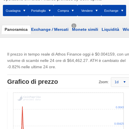
Guadagna
Portafoglio
Compra
Vendere
Exchange
1
Panoramica
Exchange
/
Mercati
Monete simili
Liquidità
Wi
Il prezzo in tempo reale di Athos Finance oggi è
$0.004159
, con u
volume di scambi nelle 24 ore di
$64,462.27
. ATH è cambiato del
-0.82% nelle ultime 24 ore.
Grafico di prezzo
Zoom:
1d
0.0043
0.00425