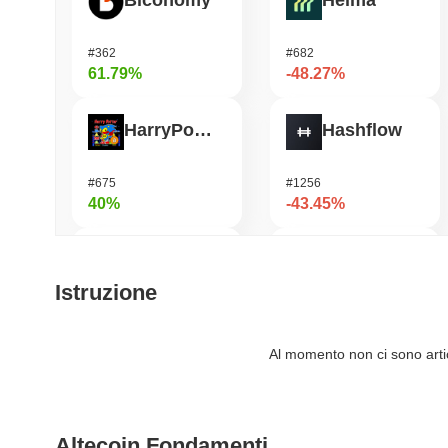
Biconomy
Heima
#362
#682
61.79%
-48.27%
HarryPotterObamaSonic10Inu (ETH)
Hashflow
#675
#1256
40%
-43.45%
Orochi Network
Shardeum
Istruzione
#309
#1690
37.31%
-36.69%
Al momento non ci sono artico
ETHGas
DODO
Altecoin Fondamenti
#385
#697