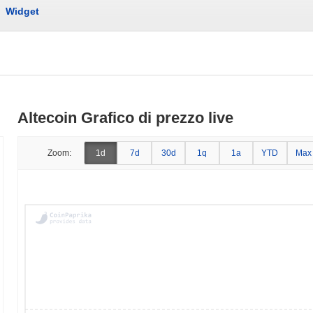
Widget
Altecoin Grafico di prezzo live
Zoom:
1d
7d
30d
1q
1a
YTD
Max