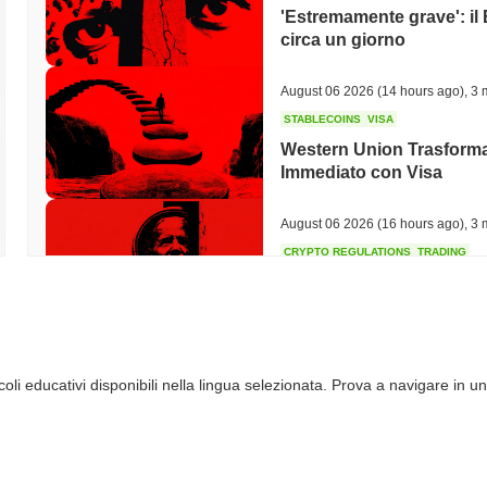
'Estremamente grave': il 
circa un giorno
August 06 2026
(14 hours ago)
,
3 
STABLECOINS
VISA
Western Union Trasforma 
Immediato con Visa
August 06 2026
(16 hours ago)
,
3 
CRYPTO REGULATIONS
TRADING
La Russia legalizza il trad
dettaglio a 3.700 dollari a
August 06 2026
(18 hours ago)
,
3 
li educativi disponibili nella lingua selezionata. Prova a navigare in un
AI AGENTS
PAYMENTS
Cloudflare offre agli agen
API