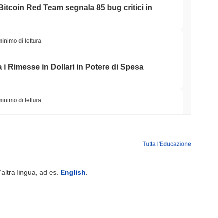
Bitcoin Red Team segnala 85 bug critici in
minimo di lettura
i Rimesse in Dollari in Potere di Spesa
minimo di lettura
ing di criptovalute, ma limita gli acquisti al
ll'anno
Tutta l'Educazione
minimo di lettura
'altra lingua, ad es.
English
.
ti AI un portafoglio di stablecoin per pagare le