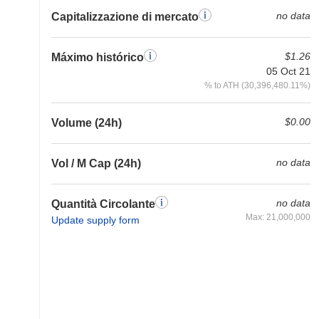
no data
Capitalizzazione di mercato
$1.26
Máximo histórico
05 Oct 21
% to ATH (30,396,480.11%)
$0.00
Volume (24h)
no data
Vol / M Cap (24h)
no data
Quantità Circolante
Max: 21,000,000
Update supply form