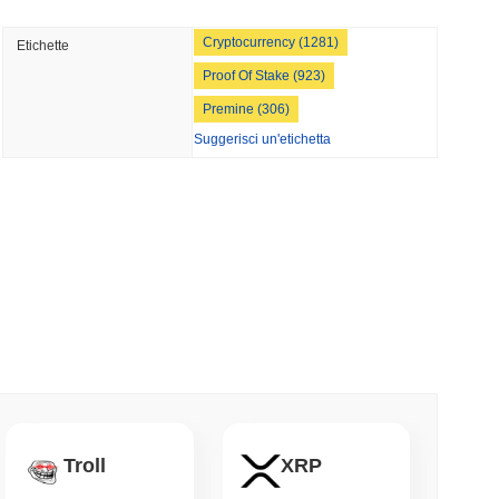
minimo di lettura
Cryptocurrency (1281)
Etichette
o Ponte Bitcoin Dopo Che Gli Attaccanti AI
Proof Of Stake (923)
Team
Premine (306)
minimo di lettura
Suggerisci un'etichetta
Wall Street stanno ora garantendo la
mo di lettura
NS
o Unito approfondiscono l'allineamento delle
le del GENIUS Act...
mo di lettura
Troll
XRP
ioni Possano Stakeare Crypto Senza Mai
a