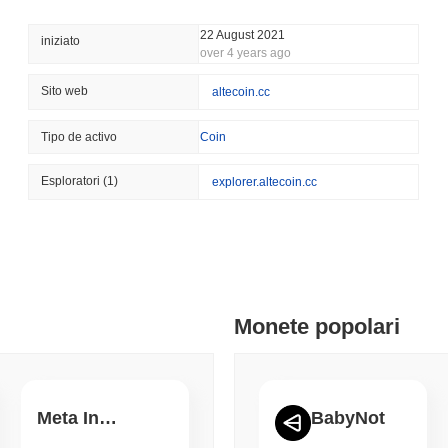
August 06 2026
(20 hours ago)
,
3 
BITCOIN
HACKERS
22 August 2021
iniziato
over 4 years ago
Boltz Ha Chiuso Il Propri
Hanno Superato Il Suo 
Sito web
altecoin.cc
August 06 2026
(22 hours ago)
,
3 
Tipo de activo
Coin
CIRCLE
TOKENIZATION
I nomi più importanti di 
Esploratori
(1)
explorer.altecoin.cc
blockchain Arc di Circle
August 06 2026
(1 day ago)
,
3 mini
STABLECOINS
CRYPTO REGULATIO
Gli Stati Uniti e il Regn
stablecoin mentre le rego
Monete popolari
August 06 2026
(1 day ago)
,
3 mini
CRYPTO SERVICES
BANKS
Meta Inu Token
BabyNot
BNY Vuole che le Istituz
Uscire dalla Sua Custodi