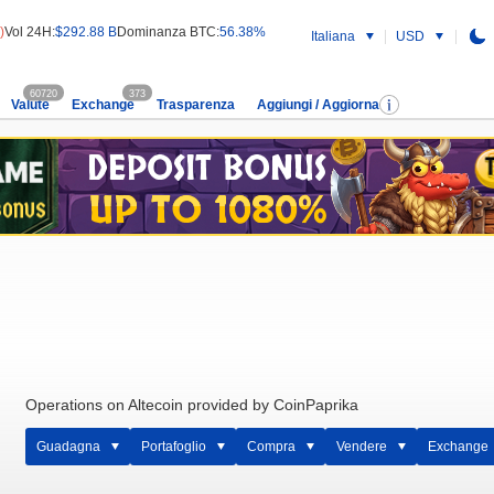
)
Vol 24H:
$292.88 B
Dominanza BTC:
56.38%
Italiana
USD
60720
373
Valute
Exchange
Trasparenza
Aggiungi / Aggiorna
Operations on Altecoin provided by CoinPaprika
Guadagna
Portafoglio
Compra
Vendere
Exchange