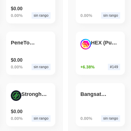
$0.00
August 05 2026
(1 day ago)
,
3 mini
0.00%
0.00%
sin rango
sin rango
ETHEREUM
DEFI
I ricercatori di Ethereum
per limitare lo staking al
PeneToken
HEX (Pulsechain)
$0.00
0.00%
+6.38%
sin rango
#149
Stronghands Finance
Bangsat 666
$0.00
0.00%
0.00%
sin rango
sin rango