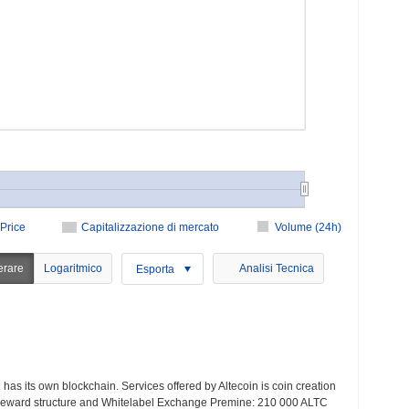
Price
Capitalizzazione di mercato
Volume (24h)
erare
Logaritmico
Analisi Tecnica
Esporta
d has its own blockchain. Services offered by Altecoin is coin creation
d reward structure and Whitelabel Exchange Premine: 210 000 ALTC