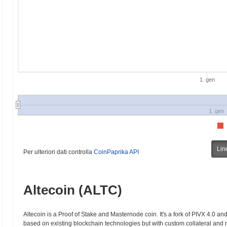
1. gen
1. gen
Lin
Per ulteriori dati controlla
CoinPaprika API
Altecoin (ALTC)
Altecoin is a Proof of Stake and Masternode coin. It's a fork of PIVX 4.0 an
based on existing blockchain technologies but with custom collateral an