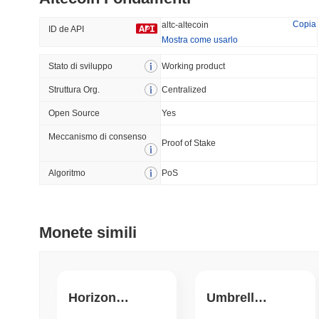
32.53%
-29.49%
Copia
altc-altecoin
ID de API
Mostra come usarlo
Stato di sviluppo
Tendenze
Working product
Aggiunti Di Recente
Struttura Org.
Centralized
HEX (Pulsechain)
SACOIN
Open Source
Yes
#149
#9635
Meccanismo di consenso
Proof of Stake
6.23%
0.87%
Algoritmo
PoS
Monete simili
HorizonFxPro Token
Umbrella Reward #1