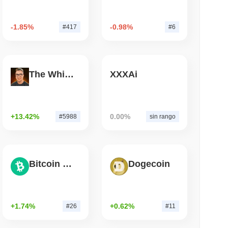
mo di lettura
-1.85%
-0.98%
#417
#6
 vogliono bruciare le ricompense dei validatori
 50%
The White Bull
XXXAi
+13.42%
0.00%
#5988
sin rango
Bitcoin Cash
Dogecoin
+1.74%
+0.62%
#26
#11