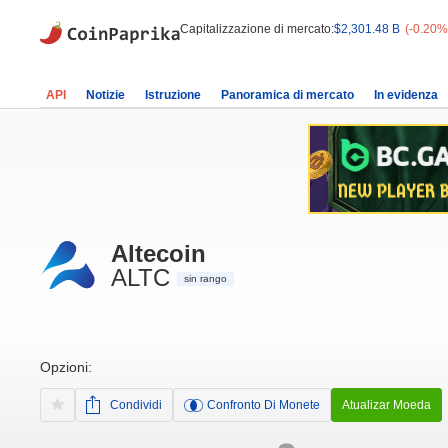
Capitalizzazione di mercato:
$2,301.48 B
(-0.20%
API
Notizie
Istruzione
Panoramica di mercato
In evidenza
Altecoin
ALTC
sin rango
Opzioni:
Condividi
Confronto Di Monete
Atualizar Moeda