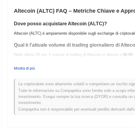
Altecoin (ALTC) FAQ – Metriche Chiave e Appr
Dove posso acquistare Altecoin (ALTC)?
Altecoin (ALTC) è ampiamente disponibile sugli exchange di criptoval
Qual è l'attuale volume di trading giornaliero di Altec
Nelle ultime 24 ore, il volume di trading di Altecoin si attesta a
$0.00
.
Qual è lo storico della fascia di prezzo di Altecoin?
Mostra di più
Massimo Storico (ATH):
$1.26
Minimo Storico (ATL):
$0.00
Le criptovalute sono altamente volatili e comportano un rischio signi
Tutte le informazioni su Coinpaprika sono fornite solo a scopo info
Altecoin è attualmente scambiato
~100.00%
al di sotto del suo ATH .
investimento. Esegui sempre la tua ricerca (DYOR) e consulta un con
investimento.
Come si sta comportando Altecoin rispetto al mercat
Coinpaprika non è responsabile per eventuali perdite derivanti dall'
Negli ultimi 7 giorni, Altecoin ha guadagnato
0.00%
, superando il mer
Ciò indica una forte performance nell'azione del prezzo di ALTC rispet