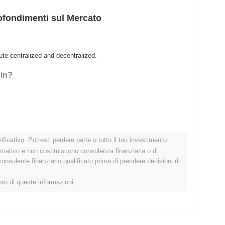
ofondimenti sul Mercato
ute centralized and decentralized.
oin?
ficativo. Potresti perdere parte o tutto il tuo investimento.
rmativo e non costituiscono consulenza finanziaria o di
sulente finanziario qualificato prima di prendere decisioni di
o crypto più ampio?
uso di queste informazioni.
cato crypto complessivo che ha registrato un calo del
0.20%
.
to allo slancio del mercato più ampio.