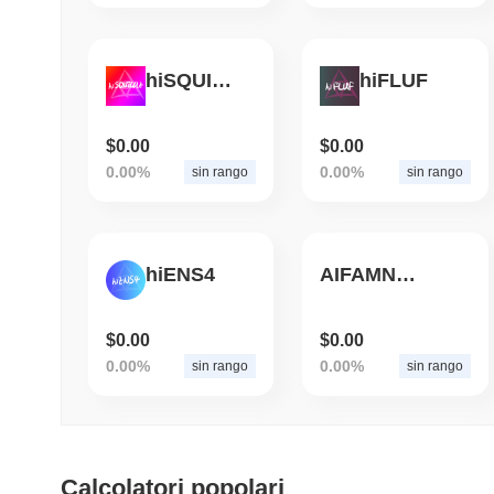
hiSQUIGGLE
hiFLUF
$0.00
$0.00
0.00%
0.00%
sin rango
sin rango
hiENS4
AIFAMNetwork
$0.00
$0.00
0.00%
0.00%
sin rango
sin rango
Calcolatori popolari