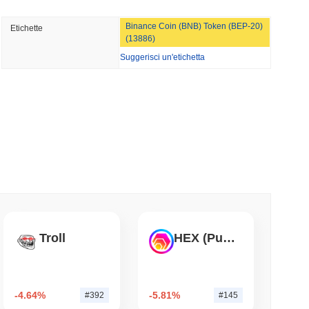
minimo di lettura
e centralized and decentralized.
TORS
Binance Coin (BNB) Token (BEP-20)
Etichette
oin?
litta a settembre mentre i Democratici del
(13886)
Suggerisci un'etichetta
mo di lettura
iera di tokenizzazione nel settore immobiliare
mo di lettura
o crypto più ampio?
 il mercato crypto complessivo che ha registrato un guadagno
Street alla Sua App Crypto nel Regno Unito
 ALT rispetto allo slancio del mercato più ampio.
Troll
HEX (Pulsechain)
mo di lettura
nza di broker-dealer negli Stati Uniti per
-4.64%
-5.81%
#392
#145