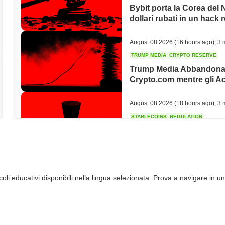
Alt Coin (alt-alt-coin) è costruito per una comunità di nicchia di giocat
Bybit porta la Corea del N
monetizzare e scambiare asset virtuali senza soluzione di continuità. S
dollari rubati in un hack 
offrendo strumenti per integrare la tecnologia blockchain negli ecosis
di esplorare prodotti finanziari innovativi all'interno del settore dei gioc
August 08 2026
(16 hours ago)
,
3 
Come è protetto Alt Coin?
TRUMP MEDIA
CRYPTO RESERVE
Alt Coin protegge la sua rete utilizzando un meccanismo di consenso P
Trump Media Abbandona 
al numero di token che detengono e sono disposti a "mettere in stak
Crypto.com mentre gli Ac
blockchain incentivando i validatori ad agire onestamente, poiché un
token messi in stake. Questo approccio PoS non solo garantisce una r
August 08 2026
(18 hours ago)
,
3 
energetica rispetto ai tradizionali sistemi Proof of Work.
STABLECOINS
REGULATION
Alt Coin ha affrontato controversie o rischi?
Il Bridge di Stripe entra
Alt Coin (alt-alt-coin) ha sperimentato una significativa volatilità, che r
euro in 27 stati
Inoltre, ci sono state preoccupazioni riguardo a potenziali incidenti 
in evoluzione, che potrebbe non essere ancora completamente testata 
August 08 2026
(20 hours ago)
,
3 
consapevoli dei rischi generali associati al mercato delle criptovalute
li educativi disponibili nella lingua selezionata. Prova a navigare in un
TOKENIZATION
DEFI
Gli asset tokenizzati tripl
Alt Coin (ALT) FAQ – Metriche Chiave e Approf
della DeFi contratta
Dove posso acquistare Alt Coin (ALT)?