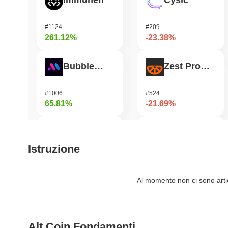
Immunefi
Cysic
#1124
#209
261.12%
-23.38%
Bubblemaps
Zest Protocol
#1006
#524
65.81%
-21.69%
DIMO
READY!
Istruzione
#1226
#962
52.8%
-20.8%
Al momento non ci sono artico
IoTeX
Heima
Alt Coin Fondamenti
#465
#784