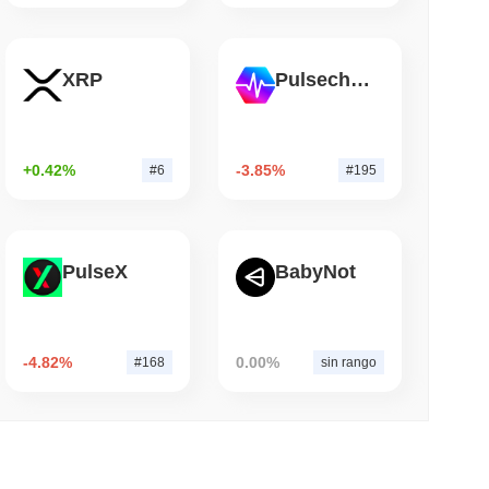
mo di lettura
TORS
XRP
Pulsechain
o mentre si avvicina la pausa di agosto
+0.42%
-3.85%
#6
#195
PulseX
BabyNot
-4.82%
0.00%
#168
sin rango