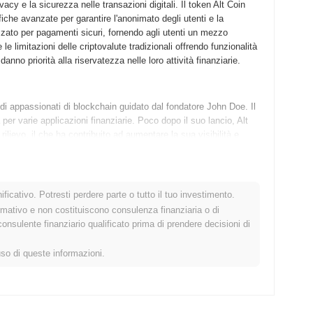
ivacy e la sicurezza nelle transazioni digitali. Il token Alt Coin
fiche avanzate per garantire l'anonimato degli utenti e la
zzato per pagamenti sicuri, fornendo agli utenti un mezzo
le limitazioni delle criptovalute tradizionali offrendo funzionalità
anno priorità alla riservatezza nelle loro attività finanziarie.
di appassionati di blockchain guidato dal fondatore John Doe. Il
per varie applicazioni finanziarie. Poco dopo il suo lancio, Alt
rilievo, il che ha contribuito ad aumentare la sua visibilità e
a riuscita raccolta fondi a metà del 2023, che ha permesso al
ità della piattaforma. Alt Coin mira a differenziarsi attraverso il
ficativo. Potresti perdere parte o tutto il tuo investimento.
rmativo e non costituiscono consulenza finanziaria o di
neato nel suo ultimo roadmap. Il prossimo aggiornamento si
sulente finanziario qualificato prima di prendere decisioni di
transazioni, con un cambiamento pianificato verso un meccanismo
 team sta lavorando all'integrazione delle capacità dei contratti
uso di queste informazioni.
ntralizzata (DeFi) e oltre. Gli obiettivi della comunità includono
re l'innovazione e ampliare l'ecosistema. Questi piani futuri
el panorama cripto in evoluzione. Per aggiornamenti più
thealtcointoken.com)
.