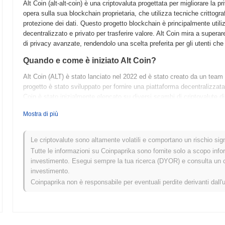
Alt Coin (alt-alt-coin) è una criptovaluta progettata per migliorare la pr
opera sulla sua blockchain proprietaria, che utilizza tecniche crittogra
protezione dei dati. Questo progetto blockchain è principalmente utili
decentralizzato e privato per trasferire valore. Alt Coin mira a superare 
di privacy avanzate, rendendolo una scelta preferita per gli utenti che d
Quando e come è iniziato Alt Coin?
Alt Coin (ALT) è stato lanciato nel 2022 ed è stato creato da un team 
progetto è stato sviluppato per fornire una piattaforma decentralizzata 
Coin è stato inizialmente elencato su diversi scambi di criptovalute di 
adozione. Un evento significativo nel suo sviluppo iniziale è stata un
Mostra di più
team di espandere le proprie capacità tecniche e migliorare le funzional
suo meccanismo di consenso innovativo e il focus sulla scalabilità.
Le criptovalute sono altamente volatili e comportano un rischio signi
Cosa ci aspetta per Alt Coin?
Tutte le informazioni su Coinpaprika sono fornite solo a scopo info
Alt Coin (ALT) si sta preparando per sviluppi significativi come deli
investimento. Esegui sempre la tua ricerca (DYOR) e consulta un con
concentra sul miglioramento della scalabilità e della velocità delle 
investimento.
di consenso più efficiente entro il primo trimestre del 2024. Inoltre, il
Coinpaprika non è responsabile per eventuali perdite derivanti dall'
intelligenti, che espanderanno i casi d'uso del token nella finanza dece
il lancio di un programma di sovvenzioni per sviluppatori per promuove
mirano a posizionare Alt Coin come un'opzione versatile e scalabile n
dettagliati, visita il loro sito ufficiale su [
thealtcointoken.com
](
https://