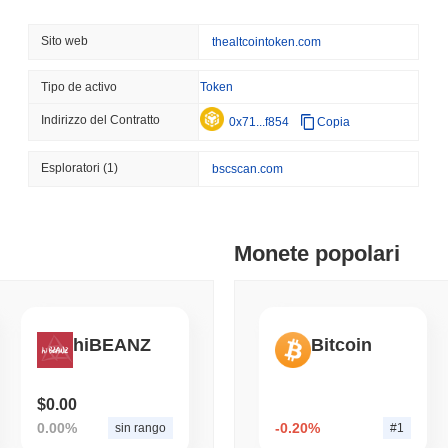
August 08 2026
(22 hours ago)
,
3 
Alt Coin (ALT) è ampiamente disponibile sugli exchange di criptovalut
CRYPTO REGULATIONS
US REGULA
Sito web
thealtcointoken.com
Qual è l'attuale volume di trading giornaliero di Alt C
Il voto sul CLARITY Act s
Senato si oppongono
Nelle ultime 24 ore, il volume di trading di Alt Coin si attesta a
$0.00
.
Tipo de activo
Token
Qual è lo storico della fascia di prezzo di Alt Coin?
Indirizzo del Contratto
0x71...f854
Copia
August 08 2026
(1 day ago)
,
3 mini
TOKENIZATION
TETHER
Massimo Storico (ATH):
$0.00000186
Esploratori
(1)
bscscan.com
Minimo Storico (ATL):
$0.00
Tether pianta la sua band
dell'Arabia Saudita
Alt Coin è attualmente scambiato
~100.00%
al di sotto del suo ATH .
August 07 2026
(1 day ago)
,
3 mini
Monete popolari
Come si sta comportando Alt Coin rispetto al mercat
COINBASE
TRADING
Negli ultimi 7 giorni, Alt Coin ha guadagnato
0.00%
, sottoperformando
Coinbase Aggiunge Wall 
del
0.02%
. Ciò indica un ritardo temporaneo nell'azione del prezzo di
con 4.000 Azioni
hiBEANZ
Bitcoin
August 07 2026
(1 day ago)
,
3 mini
SEC
ETFS
$0.00
Wintermute ottiene la lice
0.00%
-0.20%
sin rango
#1
azioni e ETF crypto