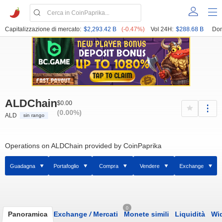
Capitalizzazione di mercato:
$2,293.42 B
(-0.47%)
Vol 24H:
$288.68 B
Dom
ALDChain
$0.00
(0.00%)
ALD
sin rango
Operations on ALDChain provided by CoinPaprika
Guadagna
Portafoglio
Compra
Vendere
Exchange
0
Panoramica
Exchange
/
Mercati
Monete simili
Liquidità
Wi