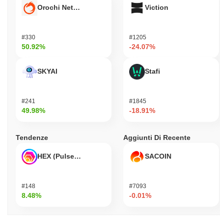
Orochi Network
Viction
#330
#1205
50.92%
-24.07%
SKYAI
Stafi
#241
#1845
49.98%
-18.91%
Tendenze
Aggiunti Di Recente
HEX (Pulsechain)
SACOIN
#148
#7093
8.48%
-0.01%