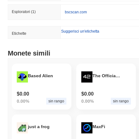
Esploratori
(1)
bscscan.com
Suggerisci un'etichetta
Etichette
Monete simili
Based Alien
The Official 42 Coin
$0.00
$0.00
0.00%
0.00%
sin rango
sin rango
just a frog
MaxFi