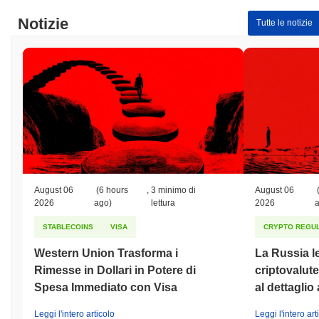
Notizie
Tutte le notizie
August 06
(6 hours
,
3 minimo di
August 06
2026
ago)
lettura
2026
STABLECOINS
VISA
CRYPTO REGUL
Western Union Trasforma i
La Russia le
Rimesse in Dollari in Potere di
criptovalute
Spesa Immediato con Visa
al dettaglio 
Leggi l'intero articolo
Leggi l'intero art