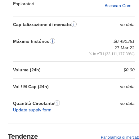
Esploratori
Bscscan.com
Capitalizzazione di mercato
no data
Máximo histórico
$0.490351
27 Mar 22
% to ATH (33,111,177.39%)
Volume (24h)
$0.00
Vol / M Cap (24h)
no data
Quantità Circolante
no data
Update supply form
Tendenze
Panoramica di mercat