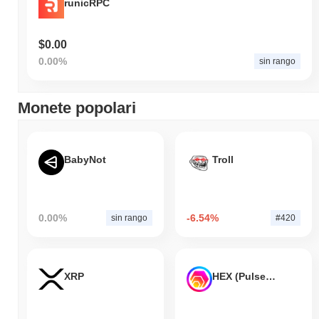
runicRPC
$0.00
0.00%
sin rango
Monete popolari
BabyNot
Troll
0.00%
-6.54%
sin rango
#420
XRP
HEX (Pulsechain)