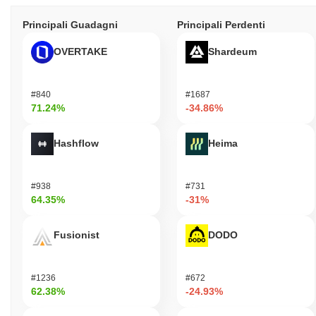
Principali Guadagni
Principali Perdenti
OVERTAKE
Shardeum
#840
#1687
71.24%
-34.86%
Hashflow
Heima
#938
#731
64.35%
-31%
Fusionist
DODO
#1236
#672
62.38%
-24.93%