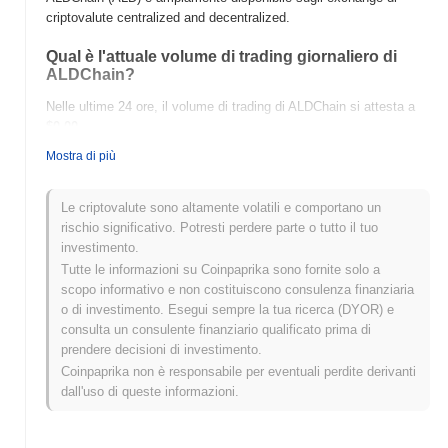
criptovalute centralized and decentralized.
Qual è l'attuale volume di trading giornaliero di
ALDChain?
Nelle ultime 24 ore, il volume di trading di ALDChain si attesta a
$0.00
.
Mostra di più
Qual è lo storico della fascia di prezzo di
ALDChain?
Le criptovalute sono altamente volatili e comportano un
Massimo Storico (ATH):
$0.490351
rischio significativo. Potresti perdere parte o tutto il tuo
Minimo Storico (ATL):
$0.00
investimento.
Tutte le informazioni su Coinpaprika sono fornite solo a
ALDChain è attualmente scambiato
~100.00%
al di sotto del suo
scopo informativo e non costituiscono consulenza finanziaria
ATH .
o di investimento. Esegui sempre la tua ricerca (DYOR) e
consulta un consulente finanziario qualificato prima di
Come si sta comportando ALDChain rispetto al
prendere decisioni di investimento.
mercato crypto più ampio?
Coinpaprika non è responsabile per eventuali perdite derivanti
Negli ultimi 7 giorni, ALDChain ha guadagnato
0.00%
, superando il
dall'uso di queste informazioni.
mercato crypto complessivo che ha registrato un calo del
0.47%
.
Ciò indica una forte performance nell'azione del prezzo di ALD
rispetto allo slancio del mercato più ampio.