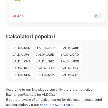
-0.37%
#11
Calcolatori popolari
1 ALD
=
...
USD
1 ALD
=
...
EUR
1 ALD
=
...
GBP
1 ALD
=
...
JPY
1 ALD
=
...
AUD
1 ALD
=
...
CAD
1 ALD
=
...
CHF
1 ALD
=
...
SGD
1 ALD
=
...
MXN
1 ALD
=
...
RUB
1 ALD
=
...
ZAR
1 ALD
=
...
TRY
1 ALD
=
...
SEK
1 ALD
=
...
NOK
1 ALD
=
...
ETH
According to our knowledge currently there are no active
Exchanges/Markets for ALDChain.
If you are aware of an active market for this asset, please send
us information via our
form.
MODIFY PROJECT