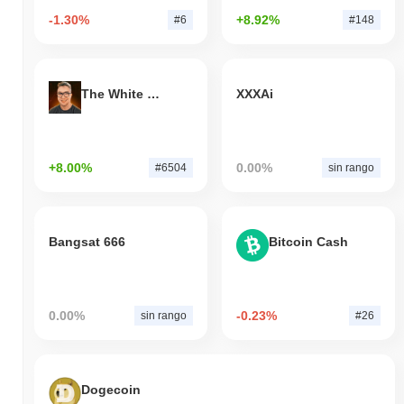
-1.30%
+8.92%
#6
#148
The White Bull
XXXAi
+8.00%
0.00%
#6504
sin rango
Bangsat 666
Bitcoin Cash
0.00%
-0.23%
sin rango
#26
Dogecoin