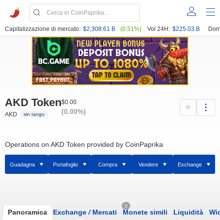
Capitalizzazione di mercato:
$2,308.61 B
(0.51%)
Vol 24H:
$225.03 B
Dom
AKD Token
$0.00
(0.00%)
AKD
sin rango
Operations on AKD Token provided by CoinPaprika
Guadagna
Portafoglio
Compra
Vendere
Exchange
0
Panoramica
Exchange
/
Mercati
Monete simili
Liquidità
Wi