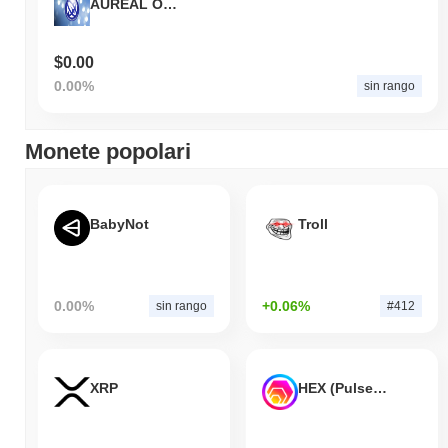
AUREAL ONE
$0.00
0.00%
sin rango
Monete popolari
BabyNot
Troll
0.00%
+0.06%
sin rango
#412
XRP
HEX (Pulsechain)