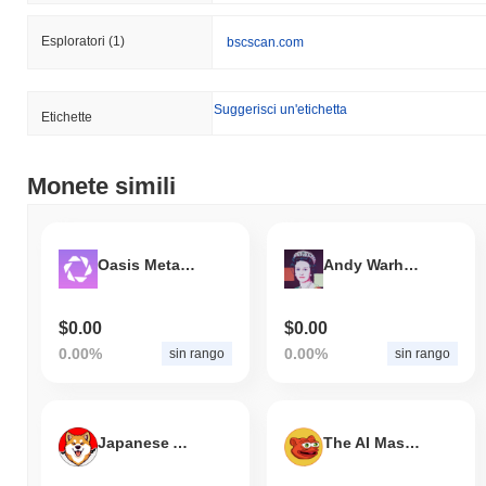
Esploratori
(1)
bscscan.com
Suggerisci un'etichetta
Etichette
Monete simili
Oasis Metaverse
Andy Warhol Queen Elizabeth II
$0.00
$0.00
0.00%
0.00%
sin rango
sin rango
Japanese Akita Inu
The AI Mascot