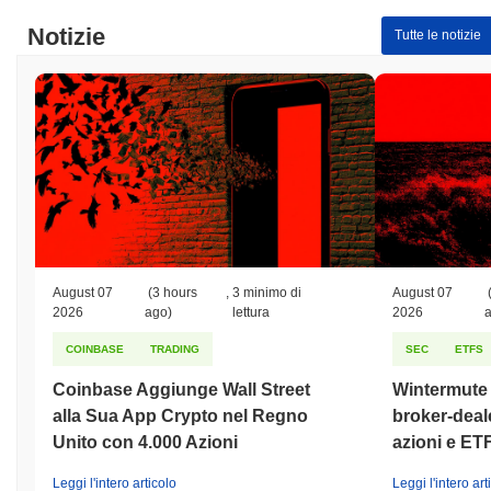
Massimo Storico (ATH):
$0.041693
Notizie
Tutte le notizie
Minimo Storico (ATL):
$0.00
AKD Token è attualmente scambiato
~99.91%
al di sotto del suo
ATH .
Come si sta comportando AKD Token rispetto al
mercato crypto più ampio?
Negli ultimi 7 giorni, AKD Token ha guadagnato
0.00%
,
sottoperformando il mercato crypto complessivo che ha registrato
un guadagno del
0.51%
. Ciò indica un ritardo temporaneo
nell'azione del prezzo di AKD rispetto allo slancio del mercato più
August 07
(3 hours
,
3 minimo di
August 07
ampio.
2026
ago)
lettura
2026
COINBASE
TRADING
SEC
ETFS
Coinbase Aggiunge Wall Street
Wintermute o
alla Sua App Crypto nel Regno
broker-deale
Unito con 4.000 Azioni
azioni e ET
Leggi l'intero articolo
Leggi l'intero art