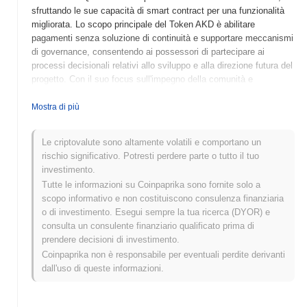
sfruttando le sue capacità di smart contract per una funzionalità
migliorata. Lo scopo principale del Token AKD è abilitare
pagamenti senza soluzione di continuità e supportare meccanismi
di governance, consentendo ai possessori di partecipare ai
processi decisionali relativi allo sviluppo e alla direzione futura del
progetto. Con il suo focus sull'impegno della comunità e
sull'utilità, il Token AKD mira a creare una piattaforma robusta per
utenti e sviluppatori.
Mostra di più
Quando e come è iniziato il Token AKD?
Le criptovalute sono altamente volatili e comportano un
Il Token AKD è stato lanciato nel 2021 come parte di un'iniziativa
rischio significativo. Potresti perdere parte o tutto il tuo
di finanza decentralizzata (DeFi) mirata a fornire agli utenti
investimento.
soluzioni finanziarie innovative. Sviluppato da un team di
Tutte le informazioni su Coinpaprika sono fornite solo a
appassionati di blockchain, il progetto ha rapidamente guadagnato
scopo informativo e non costituiscono consulenza finanziaria
trazione all'interno della comunità crypto. Inizialmente elencato su
o di investimento. Esegui sempre la tua ricerca (DYOR) e
diversi exchange decentralizzati, lo sviluppo iniziale del Token
consulta un consulente finanziario qualificato prima di
AKD è stato caratterizzato da partnership strategiche e sforzi di
prendere decisioni di investimento.
coinvolgimento della comunità che hanno contribuito a stabilire la
Coinpaprika non è responsabile per eventuali perdite derivanti
sua presenza nel competitivo panorama DeFi.
dall'uso di queste informazioni.
Cosa ci aspetta per il Token AKD?
Il team del Token AKD ha delineato una roadmap ambiziosa per il