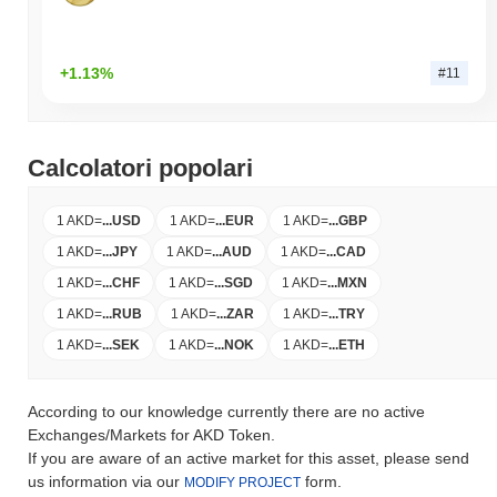
+1.13%
#11
Calcolatori popolari
1 AKD
=
...
USD
1 AKD
=
...
EUR
1 AKD
=
...
GBP
1 AKD
=
...
JPY
1 AKD
=
...
AUD
1 AKD
=
...
CAD
1 AKD
=
...
CHF
1 AKD
=
...
SGD
1 AKD
=
...
MXN
1 AKD
=
...
RUB
1 AKD
=
...
ZAR
1 AKD
=
...
TRY
1 AKD
=
...
SEK
1 AKD
=
...
NOK
1 AKD
=
...
ETH
According to our knowledge currently there are no active
Exchanges/Markets for AKD Token.
If you are aware of an active market for this asset, please send
us information via our
form.
MODIFY PROJECT