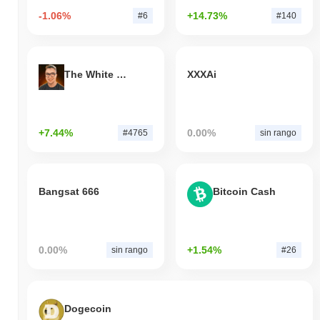
-1.06%
+14.73%
#6
#140
The White Bull
XXXAi
+7.44%
0.00%
#4765
sin rango
Bangsat 666
Bitcoin Cash
0.00%
+1.54%
sin rango
#26
Dogecoin