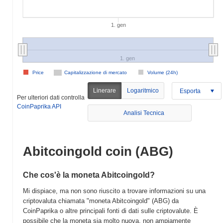
1. gen
1. gen
Price
Capitalizzazione di mercato
Volume (24h)
Linerare
Logaritmico
Esporta
Per ulteriori dati controlla
CoinPaprika API
Analisi Tecnica
Abitcoingold coin (ABG)
Che cos'è la moneta Abitcoingold?
Mi dispiace, ma non sono riuscito a trovare informazioni su una
criptovaluta chiamata "moneta Abitcoingold" (ABG) da
CoinPaprika o altre principali fonti di dati sulle criptovalute. È
possibile che la moneta sia molto nuova, non ampiamente