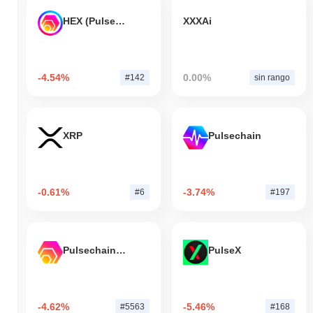
HEX (Pulsechain)
XXXAi
-4.54%
0.00%
#142
sin rango
XRP
Pulsechain
-0.61%
-3.74%
#6
#197
Pulsechain Bridged HEX (Pulsechain)
PulseX
-4.62%
-5.46%
#5563
#168