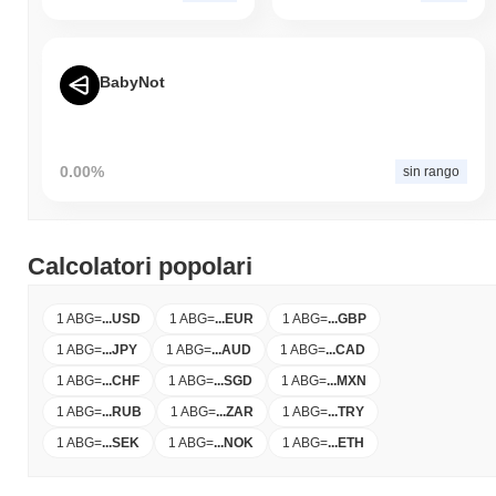
BabyNot
0.00%
sin rango
Calcolatori popolari
1 ABG
=
...
USD
1 ABG
=
...
EUR
1 ABG
=
...
GBP
1 ABG
=
...
JPY
1 ABG
=
...
AUD
1 ABG
=
...
CAD
1 ABG
=
...
CHF
1 ABG
=
...
SGD
1 ABG
=
...
MXN
1 ABG
=
...
RUB
1 ABG
=
...
ZAR
1 ABG
=
...
TRY
1 ABG
=
...
SEK
1 ABG
=
...
NOK
1 ABG
=
...
ETH