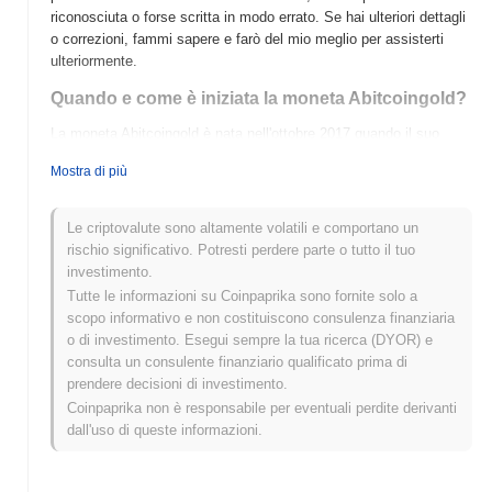
riconosciuta o forse scritta in modo errato. Se hai ulteriori dettagli
o correzioni, fammi sapere e farò del mio meglio per assisterti
ulteriormente.
Quando e come è iniziata la moneta Abitcoingold?
La moneta Abitcoingold è nata nell'ottobre 2017 quando il suo
team fondatore ha rilasciato un whitepaper che delineava la
Mostra di più
visione del progetto. L'obiettivo del progetto era creare una
versione più decentralizzata di Bitcoin implementando un diverso
algoritmo di proof-of-work, Equihash, che consentiva il mining con
Le criptovalute sono altamente volatili e comportano un
GPU. Questo era inteso a rendere il mining più accessibile a
rischio significativo. Potresti perdere parte o tutto il tuo
un'ampia gamma di partecipanti, promuovendo così la
investimento.
decentralizzazione. Il testnet per Abitcoingold è stato lanciato
Tutte le informazioni su Coinpaprika sono fornite solo a
poco dopo il rilascio del whitepaper, portando al lancio del mainnet
scopo informativo e non costituiscono consulenza finanziaria
il 12 novembre 2017. La distribuzione iniziale delle monete
o di investimento. Esegui sempre la tua ricerca (DYOR) e
Abitcoingold è avvenuta attraverso un hard fork della blockchain
consulta un consulente finanziario qualificato prima di
di Bitcoin, dove i detentori di Bitcoin hanno ricevuto un
prendere decisioni di investimento.
equivalente di monete Abitcoingold a un'altezza di blocco pre-
Coinpaprika non è responsabile per eventuali perdite derivanti
determinata, effettivamente airdroppando le nuove monete agli
dall'uso di queste informazioni.
utenti Bitcoin esistenti. Questi passaggi fondamentali hanno
preparato il terreno per lo sviluppo della moneta Abitcoingold e la
sua integrazione nell'ecosistema più ampio delle criptovalute.