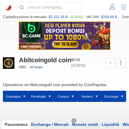
Capitalizzazione di mercato:
$2,321.35 B
(0.30%)
Vol 24H:
$104.69 B
Dom
Abitcoingold coin
$0.00
(0.00%)
ABG
sin rango
Operations on Abitcoingold coin provided by CoinPaprika
Guadagna
Portafoglio
Compra
Vendere
Exchange
0
Panoramica
Exchange
/
Mercati
Monete simili
Liquidità
Wi