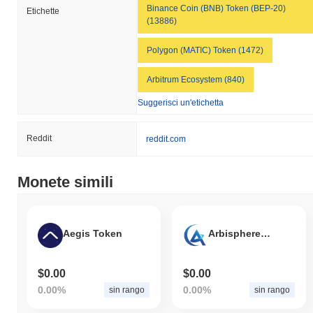
Binance Coin (BNB) Token (BEP-20)
Etichette
(13886)
Polygon (MATIC) Token (1472)
Arbitrum Ecosystem (840)
Suggerisci un'etichetta
Reddit
reddit.com
Monete simili
Aegis Token
Arbisphere Launchpad
$0.00
$0.00
0.00%
0.00%
sin rango
sin rango