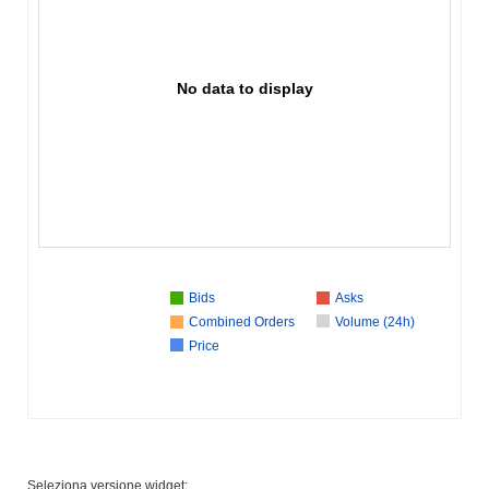
No data to display
Bids
Asks
Combined Orders
Volume (24h)
Price
Seleziona versione widget: