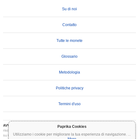
Su di noi
Contatto
Tutte le monete
Glossario
Metodologia
Politiche privacy
Termini d'uso
AVVERTENZA IMPORTANTE:
Le criptovalute sono altamente volatili e comportano
Paprika Cookies
rischi significativi. Potresti perdere parte o tutto il tuo investimento. Tutte le informazioni
Utilizziamo i cookie per migliorare la tua esperienza di navigazione.
...
su Coinpaprika sono fornite esclusivamente a scopo informativo e non costituiscono