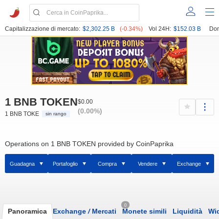
Capitalizzazione di mercato:
$2,302.25 B
(-0.34%)
Vol 24H:
$152.03 B
Dom
1 BNB TOKEN
$0.00
(0.00%)
1 BNB TOKE
sin rango
Operations on 1 BNB TOKEN provided by CoinPaprika
Guadagna
Portafoglio
Compra
Vendere
Exchange
0
Panoramica
Exchange
/
Mercati
Monete simili
Liquidità
Wi