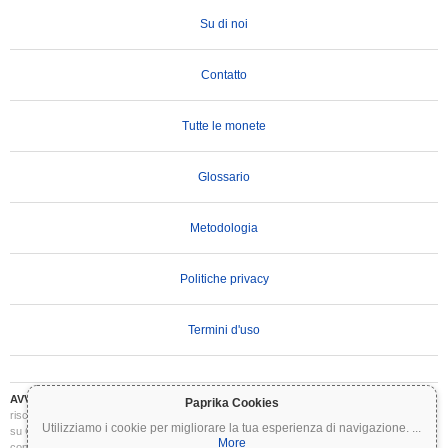
Su di noi
Contatto
Tutte le monete
Glossario
Metodologia
Politiche privacy
Termini d'uso
AVVERTENZA IMPORTANTE:
Le criptovalute sono altamente volatili e comportano
Paprika Cookies
rischi significativi. Potresti perdere parte o tutto il tuo investimento. Tutte le informazioni
Utilizziamo i cookie per migliorare la tua esperienza di navigazione.
...
su Coinpaprika sono fornite esclusivamente a scopo informativo e non costituiscono
More
consulenza finanziaria o di investimento. Conduci sempre le tue ricerche (DYOR) e