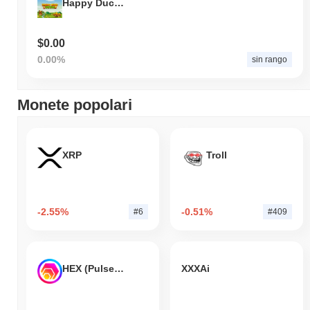
Happy Duck Farm
$0.00
0.00%
sin rango
Monete popolari
XRP
Troll
-2.55%
-0.51%
#6
#409
HEX (Pulsechain)
XXXAi