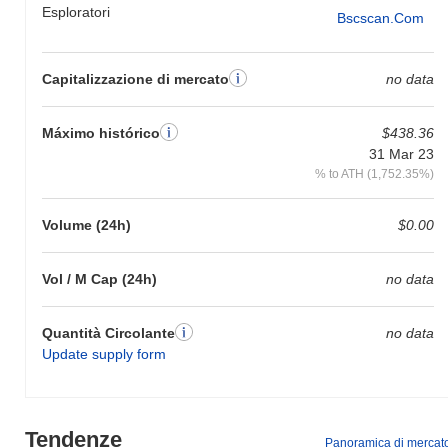
Esploratori
Bscscan.com
Capitalizzazione di mercato
no data
Máximo histórico
$438.36
31 Mar 23
% to ATH (1,752.35%)
Volume (24h)
$0.00
Vol / M Cap (24h)
no data
Quantità Circolante
no data
Update supply form
Tendenze
Panoramica di mercat