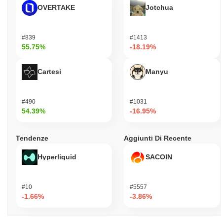
OVERTAKE
Jotchua
#839
#1413
55.75%
-18.19%
Cartesi
Manyu
#490
#1031
54.39%
-16.95%
Tendenze
Aggiunti Di Recente
Hyperliquid
SACOIN
#10
#5557
-1.66%
-3.86%