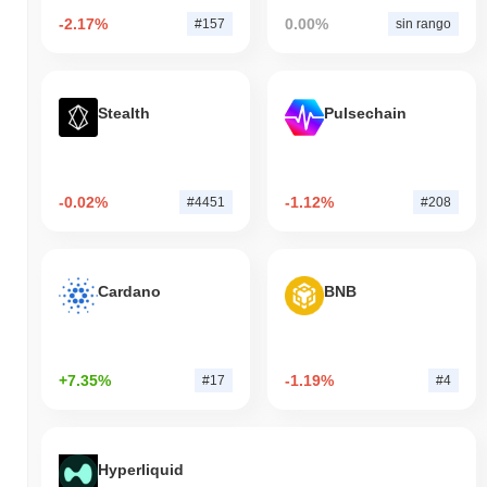
-2.17%
0.00%
#157
sin rango
Stealth
Pulsechain
-0.02%
-1.12%
#4451
#208
Cardano
BNB
+7.35%
-1.19%
#17
#4
Hyperliquid