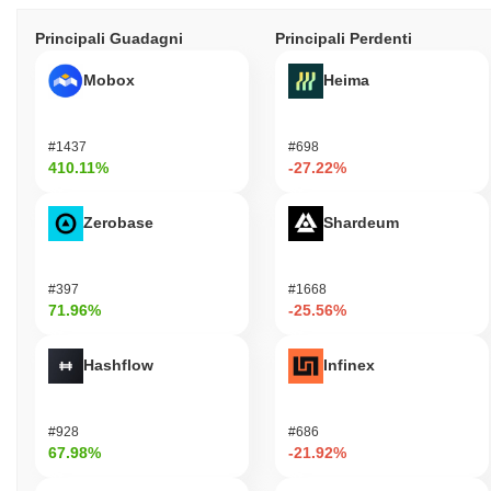
Principali Guadagni
Principali Perdenti
Mobox
Heima
#1437
#698
410.11%
-27.22%
Zerobase
Shardeum
#397
#1668
71.96%
-25.56%
Hashflow
Infinex
#928
#686
67.98%
-21.92%