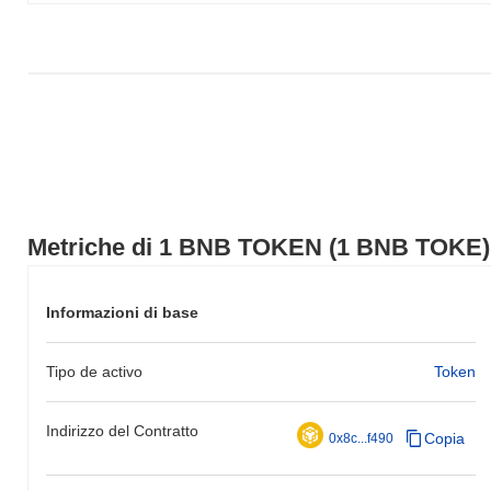
calo del
0.34%
. Ciò indica una forte performance nell'azione del
prezzo di 1 BNB TOKE rispetto allo slancio del mercato più
ampio.
Metriche di 1 BNB TOKEN (1 BNB TOKE)
Informazioni di base
Tipo de activo
Token
Indirizzo del Contratto
Copia
0x8c...f490