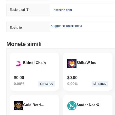
Esploratori
(1)
bscscan.com
Suggerisci un'etichetta
Etichette
Monete simili
Bitindi Chain
ShibaW Inu
$0.00
$0.00
0.00%
0.00%
sin rango
sin rango
Gold Retriever
Stader NearX