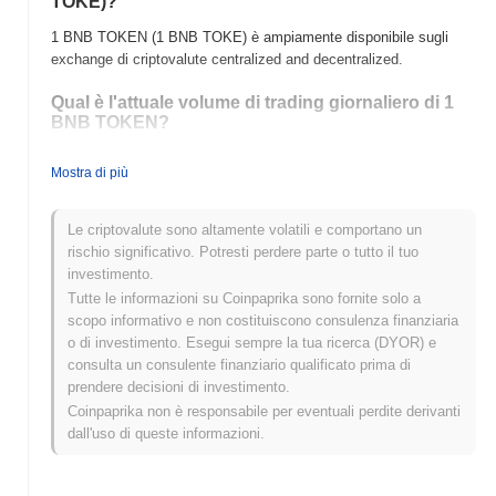
TOKE)?
1 BNB TOKEN (1 BNB TOKE) è ampiamente disponibile sugli
exchange di criptovalute centralized and decentralized.
Qual è l'attuale volume di trading giornaliero di 1
BNB TOKEN?
Nelle ultime 24 ore, il volume di trading di 1 BNB TOKEN si
Mostra di più
attesta a
$0.00
.
Qual è lo storico della fascia di prezzo di 1 BNB
Le criptovalute sono altamente volatili e comportano un
TOKEN?
rischio significativo. Potresti perdere parte o tutto il tuo
investimento.
Massimo Storico (ATH):
$438.36
Tutte le informazioni su Coinpaprika sono fornite solo a
Minimo Storico (ATL):
$0.00
scopo informativo e non costituiscono consulenza finanziaria
o di investimento. Esegui sempre la tua ricerca (DYOR) e
1 BNB TOKEN è attualmente scambiato
~94.60%
al di sotto del
consulta un consulente finanziario qualificato prima di
suo ATH .
prendere decisioni di investimento.
Come si sta comportando 1 BNB TOKEN rispetto
Coinpaprika non è responsabile per eventuali perdite derivanti
al mercato crypto più ampio?
dall'uso di queste informazioni.
Negli ultimi 7 giorni, 1 BNB TOKEN ha guadagnato
0.00%
,
superando il mercato crypto complessivo che ha registrato un