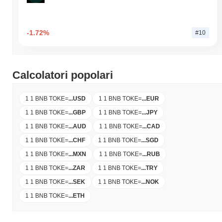
-1.72%
#10
Calcolatori popolari
1 1 BNB TOKE
=
...
USD
1 1 BNB TOKE
=
...
EUR
1 1 BNB TOKE
=
...
GBP
1 1 BNB TOKE
=
...
JPY
1 1 BNB TOKE
=
...
AUD
1 1 BNB TOKE
=
...
CAD
1 1 BNB TOKE
=
...
CHF
1 1 BNB TOKE
=
...
SGD
1 1 BNB TOKE
=
...
MXN
1 1 BNB TOKE
=
...
RUB
1 1 BNB TOKE
=
...
ZAR
1 1 BNB TOKE
=
...
TRY
1 1 BNB TOKE
=
...
SEK
1 1 BNB TOKE
=
...
NOK
1 1 BNB TOKE
=
...
ETH