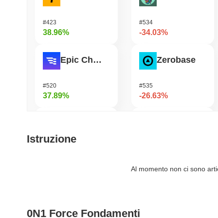
#423
#534
38.96%
-34.03%
Epic Chain
Zerobase
#520
#535
37.89%
-26.63%
DAO Maker Token
Stargate Finance
Istruzione
#982
#203
37.66%
-22%
Al momento non ci sono artico
ETHGas
Pirate Nation Token
0N1 Force Fondamenti
#338
#1811