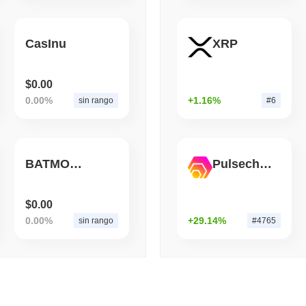
August 06 2026
(1 day ago)
,
3 mini
CasInu
XRP
BITCOIN
HACKERS
Boltz Ha Chiuso Il Propri
Hanno Superato Il Suo 
$0.00
0.00%
+1.16%
sin rango
#6
BATMOON
Pulsechain Bridged HEX (Pulsechain)
$0.00
0.00%
+29.14%
sin rango
#4765