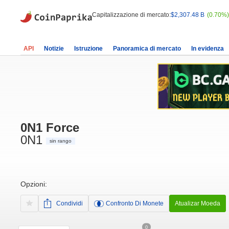
Capitalizzazione di mercato:
$2,307.48 B
(0.70%)
API
Notizie
Istruzione
Panoramica di mercato
In evidenza
0N1 Force
0N1
sin rango
Opzioni:
Condividi
Confronto Di Monete
Atualizar Moeda
0