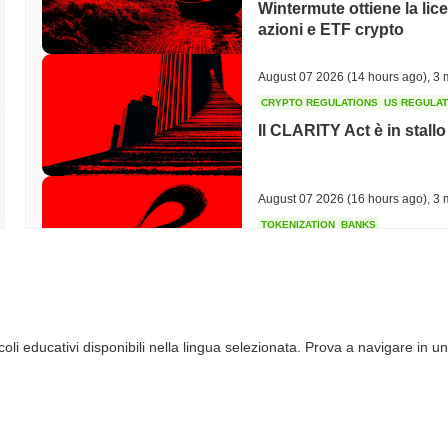
Wintermute ottiene la lice
azioni e ETF crypto
August 07 2026
(14 hours ago)
,
3 
CRYPTO REGULATIONS
US REGULA
Il CLARITY Act è in stall
August 07 2026
(16 hours ago)
,
3 
TOKENIZATION
BANKS
Wells Fargo si unisce all
August 07 2026
(18 hours ago)
,
3 
li educativi disponibili nella lingua selezionata. Prova a navigare in un
STABLECOIN
JAPAN
JPYC raccoglie 38 milioni 
COM Maruwa scommette s
August 07 2026
(20 hours ago)
,
3 