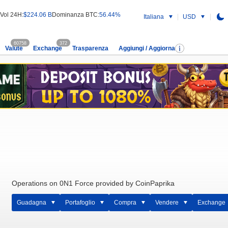
Vol 24H:
$224.06 B
Dominanza BTC:
56.44%
Italiana
USD
60758
372
Valute
Exchange
Trasparenza
Aggiungi / Aggiorna
Operations on 0N1 Force provided by CoinPaprika
Guadagna
Portafoglio
Compra
Vendere
Exchange