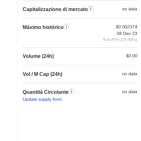
no data
Capitalizzazione di mercato
$0.002374
Máximo histórico
08 Dec 23
% to ATH (275.96%)
$0.00
Volume (24h)
no data
Vol / M Cap (24h)
no data
Quantità Circolante
Update supply form