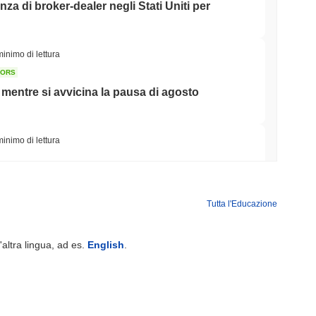
nza di broker-dealer negli Stati Uniti per
minimo di lettura
TORS
o mentre si avvicina la pausa di agosto
minimo di lettura
a corsa bancaria per tokenizzare i depositi
Tutta l'Educazione
minimo di lettura
'altra lingua, ad es.
English
.
di dollari mentre il gigante della logistica AZ-
ulla stablecoin yen
minimo di lettura