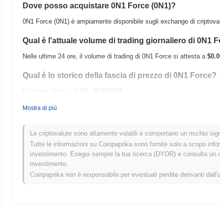
Dove posso acquistare 0N1 Force (0N1)?
0N1 Force (0N1) è ampiamente disponibile sugli exchange di criptoval
Qual è l'attuale volume di trading giornaliero di 0N1 
Nelle ultime 24 ore, il volume di trading di 0N1 Force si attesta a
$0.0
Qual è lo storico della fascia di prezzo di 0N1 Force?
Massimo Storico (ATH):
$0.002374
Minimo Storico (ATL):
$0.00
Mostra di più
0N1 Force è attualmente scambiato
~73.40%
al di sotto del suo ATH 
Le criptovalute sono altamente volatili e comportano un rischio signi
Come si sta comportando 0N1 Force rispetto al merc
Tutte le informazioni su Coinpaprika sono fornite solo a scopo info
investimento. Esegui sempre la tua ricerca (DYOR) e consulta un con
Negli ultimi 7 giorni, 0N1 Force ha guadagnato
0.00%
, sottoperforma
investimento.
del
0.70%
. Ciò indica un ritardo temporaneo nell'azione del prezzo di
Coinpaprika non è responsabile per eventuali perdite derivanti dall'