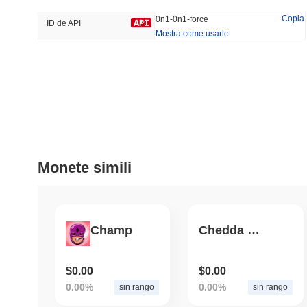
33.49%
-21%
Copia
0n1-0n1-force
ID de API
Mostra come usarlo
Tendenze
Aggiunti Di Recente
HEX (Pulsechain)
SACOIN
#138
#10698
20.74%
1.33%
Monete simili
Champ
Chedda Token
$0.00
$0.00
0.00%
0.00%
sin rango
sin rango