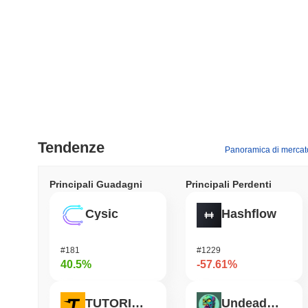
Tendenze
Panoramica di mercat
Principali Guadagni
Principali Perdenti
Cysic
Hashflow
#181
#1229
40.5%
-57.61%
TUTORIAL
Undeads Games