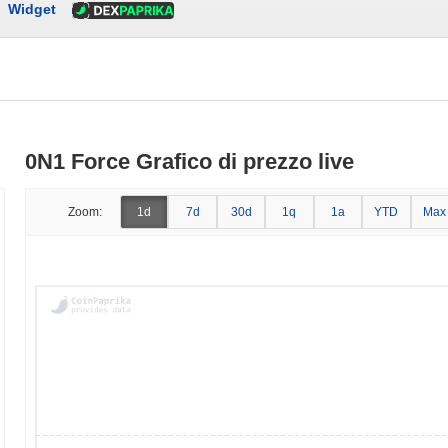
Widget
0N1 Force Grafico di prezzo live
Zoom:
1d
7d
30d
1q
1a
YTD
Max