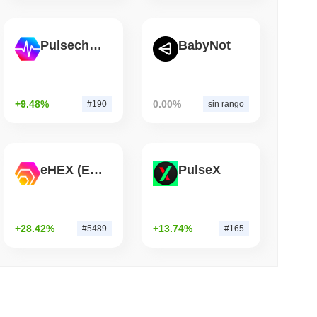
mo di lettura
Pulsechain
BabyNot
o Ponte Bitcoin Dopo Che Gli Attaccanti AI
Team
+9.48%
0.00%
#190
sin rango
eHEX (Ethereum)
PulseX
+28.42%
+13.74%
#5489
#165