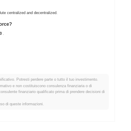
ute centralized and decentralized.
Force?
0
.
.
ficativo. Potresti perdere parte o tutto il tuo investimento.
ato crypto più ampio?
rmativo e non costituiscono consulenza finanziaria o di
sulente finanziario qualificato prima di prendere decisioni di
ndo il mercato crypto complessivo che ha registrato un guadagno
 0N1 rispetto allo slancio del mercato più ampio.
uso di queste informazioni.