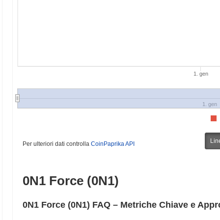
1. gen
1. gen
Lin
Per ulteriori dati controlla
CoinPaprika API
0N1 Force (0N1)
0N1 Force (0N1) FAQ – Metriche Chiave e Appr