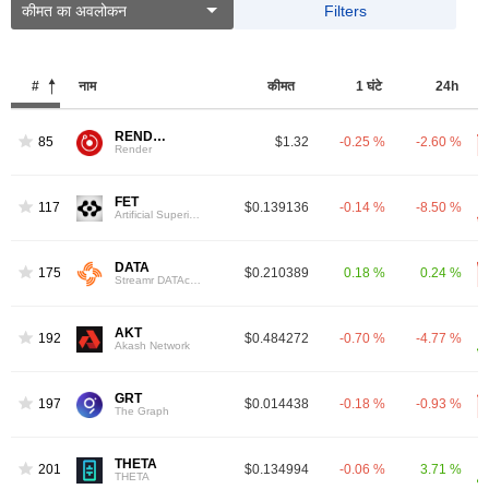
कीमत का अवलोकन
Filters
#
नाम
कीमत
1 घंटे
24h
RENDER
85
$1.32
-0.25 %
-2.60 %
Render
FET
117
$0.139136
-0.14 %
-8.50 %
Artificial Superintelligence Alliance
DATA
175
$0.210389
0.18 %
0.24 %
Streamr DATAcoin
AKT
192
$0.484272
-0.70 %
-4.77 %
Akash Network
GRT
197
$0.014438
-0.18 %
-0.93 %
The Graph
THETA
201
$0.134994
-0.06 %
3.71 %
THETA