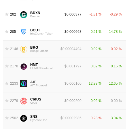
BDXN
2023
$0.000377
-1.81 %
-0.29 %
Bondex
BCUT
2056
$0.000663
0.51 %
14.78 %
bitsCrunch Token
BRG
2146
$0.00004494
0.02 %
-0.02 %
Bridge Oracle
HMT
2178
$0.001797
0.02 %
0.16 %
HUMAN Protocol
AIT
2233
$0.000160
12.88 %
12.65 %
AIT Protocol
CIRUS
2279
$0.000200
0.02 %
0.00 %
Cirus
SNS
2502
$0.00002985
-0.23 %
3.04 %
Synesis One