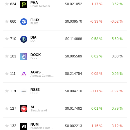
PHA
634
$0.021052
-1.17 %
3.52 %
Phala Network
FLUX
660
$0.039570
-0.33 %
-0.02 %
FLUX
DIA
710
$0.114888
0.58 %
5.60 %
DIA
DOCK
1031
$0.005589
0.02 %
0.00 %
Dock
AGRS
1115
$0.214754
-0.05 %
0.95 %
Agoras: Currency of Tau
RSS3
1193
$0.004710
-0.11 %
-1.97 %
RSS3
AI
1278
$0.017482
0.01 %
0.79 %
Sleepless AI
NUM
1320
$0.002213
-1.15 %
-3.12 %
Numbers Protocol