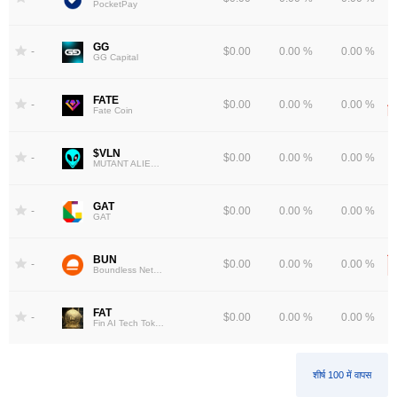
PocketPay
GG
-
$0.00
0.00 %
0.00 %
GG Capital
FATE
-
$0.00
0.00 %
0.00 %
Fate Coin
$VLN
-
$0.00
0.00 %
0.00 %
MUTANT ALIENS VILLAIN
GAT
-
$0.00
0.00 %
0.00 %
GAT
BUN
-
$0.00
0.00 %
0.00 %
Boundless Network
FAT
-
$0.00
0.00 %
0.00 %
Fin AI Tech Token
शीर्ष 100 में वापस