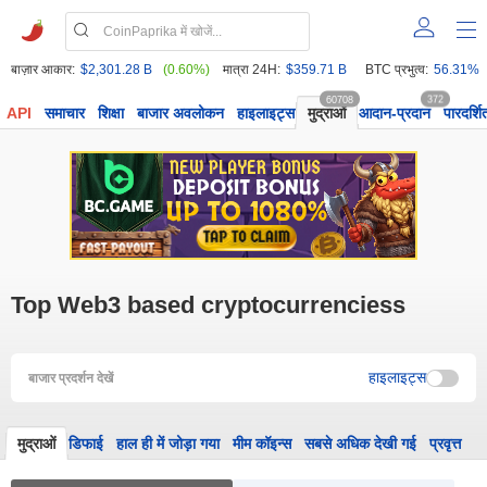
बाज़ार आकार:
$2,301.28 B
(0.60%)
मात्रा 24H:
$359.71 B
BTC प्रभुत्व:
56.31%
60708
372
API
समाचार
शिक्षा
बाजार अवलोकन
हाइलाइट्स
मुद्राओं
आदान-प्रदान
पारदर्शि
Top Web3 based cryptocurrenciess
हाइलाइट्स
बाजार प्रदर्शन देखें
मुद्राओं
डिफाई
हाल ही में जोड़ा गया
मीम कॉइन्स
सबसे अधिक देखी गई
प्रवृत्त