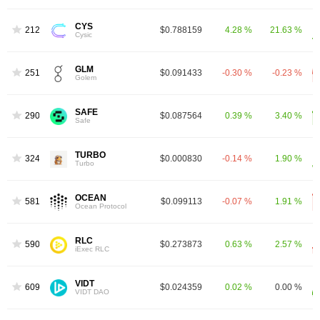
CYS
212
$0.788159
4.28 %
21.63 %
Cysic
GLM
251
$0.091433
-0.30 %
-0.23 %
Golem
SAFE
290
$0.087564
0.39 %
3.40 %
Safe
TURBO
324
$0.000830
-0.14 %
1.90 %
Turbo
OCEAN
581
$0.099113
-0.07 %
1.91 %
Ocean Protocol
RLC
590
$0.273873
0.63 %
2.57 %
iExec RLC
VIDT
609
$0.024359
0.02 %
0.00 %
VIDT DAO