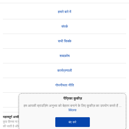
हमारे बारे में
संपर्क
सभी सिक्के
शब्दकोष
कार्यप्रणाली
गोपनीयता नीति
पैप्रिका कुकीज़
उपयोग की शर्तें
हम आपकी ब्राउज़िंग अनुभव को बेहतर बनाने के लिए कुकीज़ का उपयोग करते हैं
...
More
महत्वपूर्ण अस्वीकरण:
क्रिप्टोकरेंसी अत्यधिक अस्थिर हैं और इनमें महत्वपूर्ण जोखिम शामिल है। आप अपने निवेश का
कुछ हिस्सा या पूरा निवेश खो सकते हैं। Coinpaprika पर सभी जानकारी केवल सूचनात्मक उद्देश्यों के लिए प्रदान
बंद करे
की जाती है और यह वित्तीय या निवेश सलाह नहीं है। निवेश के निर्णय लेने से पहले हमेशा अपना स्वयं का शोध