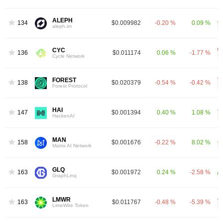
ALEPH
1340
$0.009982
-0.20 %
0.09 %
aleph.im
CYC
1369
$0.011174
0.06 %
-1.77 %
Cycle Network
FOREST
1384
$0.020379
-0.54 %
-0.42 %
Forest Protocol
HAI
1479
$0.001394
0.40 %
1.08 %
HackenAI
MAN
1588
$0.001676
-0.22 %
8.02 %
Matrix AI Network
GLQ
1631
$0.001972
0.24 %
-2.58 %
GraphLinq
LMWR
1634
$0.011767
-0.48 %
-5.39 %
LimeWire Token