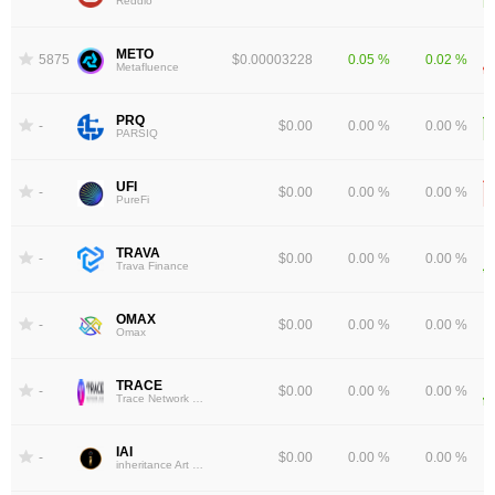
Reddio
METO
5875
$0.00003228
0.05 %
0.02 %
Metafluence
PRQ
-
$0.00
0.00 %
0.00 %
PARSIQ
UFI
-
$0.00
0.00 %
0.00 %
PureFi
TRAVA
-
$0.00
0.00 %
0.00 %
Trava Finance
OMAX
-
$0.00
0.00 %
0.00 %
Omax
TRACE
-
$0.00
0.00 %
0.00 %
Trace Network Labs
IAI
-
$0.00
0.00 %
0.00 %
inheritance Art (iAI)