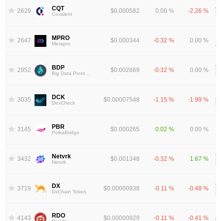
CQT
2629
$0.000582
0.00 %
-2.26 %
Covalent
MPRO
2647
$0.000344
-0.32 %
0.00 %
Metapro
BDP
2952
$0.002669
-0.32 %
0.00 %
Big Data Protocol
DCK
3035
$0.00007548
-1.15 %
-1.99 %
DexCheck
PBR
3145
$0.000265
0.02 %
0.00 %
PolkaBridge
Netvrk
3432
$0.001348
-0.32 %
1.67 %
Netvrk
DX
3719
$0.00000938
-0.11 %
-0.48 %
DxChain Token
RDO
4143
$0.00000929
-0.11 %
-0.41 %