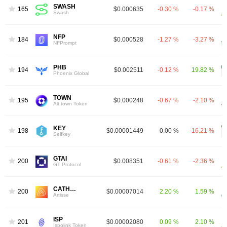
SWASH
1651
$0.000635
-0.30 %
-0.17 %
Swash
NFP
1846
$0.000528
-1.27 %
-3.27 %
NFPrompt
PHB
1945
$0.002511
-0.12 %
19.82 %
Phoenix Global
TOWN
1952
$0.000248
-0.67 %
-2.10 %
Alt.town Token
KEY
1984
$0.00001449
0.00 %
-16.21 %
Selfkey
GTAI
2006
$0.008351
-0.61 %
-2.36 %
GT Protocol
CATHEON
2009
$0.00007014
2.20 %
1.59 %
Artisse
ISP
2019
$0.00002080
0.09 %
2.10 %
Ispolink Token