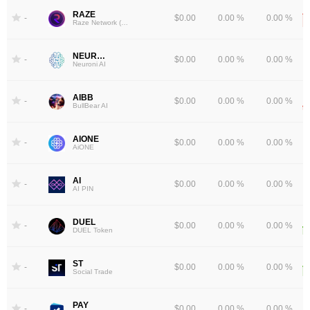
RAZE
-
$0.00
0.00 %
0.00 %
Raze Network (ERC-20)
NEURONI
-
$0.00
0.00 %
0.00 %
Neuroni AI
AIBB
-
$0.00
0.00 %
0.00 %
BullBear AI
AIONE
-
$0.00
0.00 %
0.00 %
AiONE
AI
-
$0.00
0.00 %
0.00 %
AI PIN
DUEL
-
$0.00
0.00 %
0.00 %
DUEL Token
ST
-
$0.00
0.00 %
0.00 %
Social Trade
PAY
-
$0.00
0.00 %
0.00 %