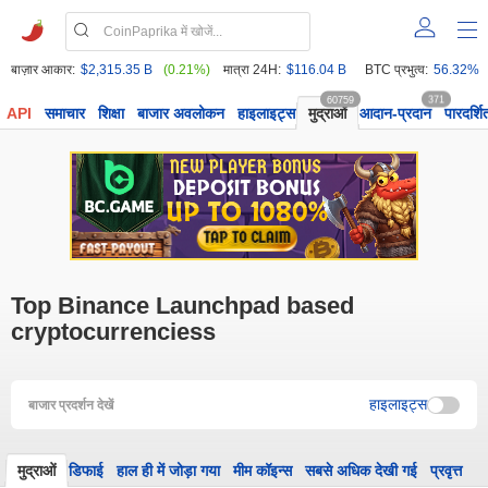
बाज़ार आकार:
$2,315.35 B
(0.21%)
मात्रा 24H:
$116.04 B
BTC प्रभुत्व:
56.32%
60759
371
API
समाचार
शिक्षा
बाजार अवलोकन
हाइलाइट्स
मुद्राओं
आदान-प्रदान
पारदर्शि
Top Binance Launchpad based
cryptocurrenciess
हाइलाइट्स
बाजार प्रदर्शन देखें
मुद्राओं
डिफाई
हाल ही में जोड़ा गया
मीम कॉइन्स
सबसे अधिक देखी गई
प्रवृत्त