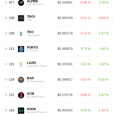
ALPINE
977
$0.328061
-0.46 %
2.70 %
ALPINE Fan Token
TROY
1091
$0.000439
-0.01 %
-0.03 %
Troy
TKO
1095
$0.050178
-0.13 %
1.57 %
Tokocrypto
PORTO
1133
$0.468979
0.79 %
1.64 %
FC Porto
LAZIO
1151
$0.370191
0.21 %
1.62 %
Lazio Fan Token
BAR
1242
$0.268917
-0.53 %
0.20 %
FC Barcelona Fan Token
ACM
1315
$0.274716
-0.89 %
1.67 %
AC Milan Fan Token
HOOK
1428
$0.003534
0.25 %
-1.92 %
Hooked Protocol