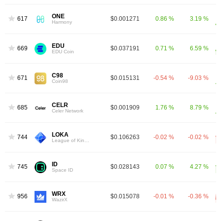
ONE
617
$0.001271
0.86 %
3.19 %
Harmony
EDU
669
$0.037191
0.71 %
6.59 %
EDU Coin
C98
671
$0.015131
-0.54 %
-9.03 %
Coin98
CELR
685
$0.001909
1.76 %
8.79 %
Celer Network
LOKA
744
$0.106263
-0.02 %
-0.02 %
League of Kingdoms
ID
745
$0.028143
0.07 %
4.27 %
Space ID
WRX
956
$0.015078
-0.01 %
-0.36 %
WazirX