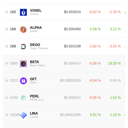
VOXEL
1605
$0.003024
-0.02 %
-1.35 %
Voxies
ALPHA
1663
$0.000480
0.58 %
3.22 %
Stella
DEGO
2683
$0.003198
-2.82 %
-3.01 %
Dego Finance
BETA
3080
$0.004914
-0.06 %
19.35 %
Beta Token
GFT
3323
$0.00002439
-0.04 %
0.00 %
Gifto
PERL
4150
$0.005615
-0.05 %
1.02 %
PERL.eco
LINA
10286
$0.00001095
0.91 %
1.23 %
Linear