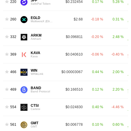
SFP
220
$0.232454
0.17 %
5.28 %
SafePal Token
EGLD
260
$2.68
-0.18 %
0.31 %
MultiversX (Elrond)
ARKM
332
$0.096811
-0.20 %
2.48 %
Arkham
KAVA
369
$0.040610
-0.06 %
-0.40 %
Kava
WIN
466
$0.00003067
0.44 %
2.00 %
WINkLink
BAND
469
$0.166510
0.12 %
2.20 %
Band Protocol
CTSI
554
$0.024830
0.40 %
-4.46 %
Cartesi
GMT
561
$0.006778
0.10 %
0.60 %
GMT