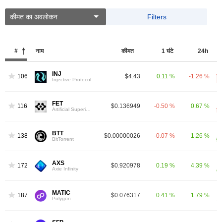
कीमत का अवलोकन
Filters
#
नाम
कीमत
1 घंटे
24h
INJ
106
$4.43
0.11 %
-1.26 %
Injective Protocol
FET
116
$0.136949
-0.50 %
0.67 %
Artificial Superintelligence Alliance
BTT
138
$0.00000026
-0.07 %
1.26 %
BitTorrent
AXS
172
$0.920978
0.19 %
4.39 %
Axie Infinity
MATIC
187
$0.076317
0.41 %
1.79 %
Polygon