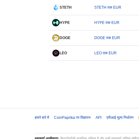
STETH
STETH तक EUR
HYPE
HYPE तक EUR
DOGE
DOGE तक EUR
LEO
LEO तक EUR
हमारे बारे में
CoinPaprika पर विज्ञापन
API
एपीआई मूल्य निर्धारण
महत्वपूर्ण अस्वीकरण:
क्रिप्टोकरेंसी अत्यधिक अस्थिर हैं और इनमें महत्वपूर्ण जोखिम शामि