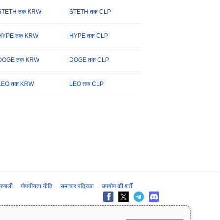
STETH तक KRW
STETH तक CLP
HYPE तक KRW
HYPE तक CLP
DOGE तक KRW
DOGE तक CLP
LEO तक KRW
LEO तक CLP
प्रणाली
गोपनीयता नीति
समाचार पत्रिका
उपयोग की शर्तें
के लिए प्रदान की जाती है और यह वित्तीय या निवेश सलाह नहीं है। निवेश के निर्णय लेने से