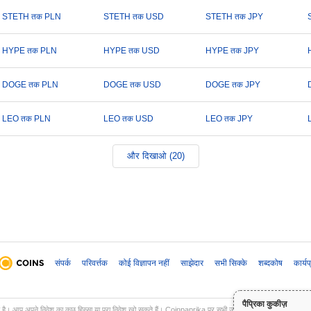
STETH तक PLN
STETH तक USD
STETH तक JPY
HYPE तक PLN
HYPE तक USD
HYPE तक JPY
DOGE तक PLN
DOGE तक USD
DOGE तक JPY
LEO तक PLN
LEO तक USD
LEO तक JPY
और दिखाओ (20)
संपर्क
परिवर्त्तक
कोई विज्ञापन नहीं
साझेदार
सभी सिक्के
शब्दकोष
कार्य
पैप्रिका कुकीज़
ल है। आप अपने निवेश का कुछ हिस्सा या पूरा निवेश खो सकते हैं। Coinpaprika पर सभी जानकारी केवल सूचनात्मक उद्देश्यों 