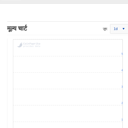
मूल्य चार्ट
ज़ूम:
1d
5
4
3
2
1