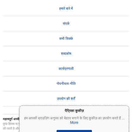
हमारे बारे में
संपर्क
सभी सिक्के
शब्दकोष
कार्यप्रणाली
गोपनीयता नीति
उपयोग की शर्तें
पैप्रिका कुकीज़
हम आपकी ब्राउज़िंग अनुभव को बेहतर बनाने के लिए कुकीज़ का उपयोग करते हैं
...
महत्वपूर्ण अस्वीकरण:
क्रिप्टोकरेंसी अत्यधिक अस्थिर हैं और इनमें महत्वपूर्ण जोखिम शामिल है। आप अपने निवेश का
More
कुछ हिस्सा या पूरा निवेश खो सकते हैं। Coinpaprika पर सभी जानकारी केवल सूचनात्मक उद्देश्यों के लिए प्रदान
की जाती है और यह वित्तीय या निवेश सलाह नहीं है। निवेश के निर्णय लेने से पहले हमेशा अपना स्वयं का शोध