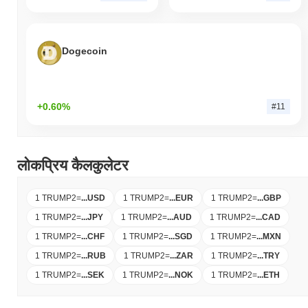
Dogecoin
+0.60%
#11
लोकप्रिय कैलकुलेटर
1 TRUMP2
=
...
USD
1 TRUMP2
=
...
EUR
1 TRUMP2
=
...
GBP
1 TRUMP2
=
...
JPY
1 TRUMP2
=
...
AUD
1 TRUMP2
=
...
CAD
1 TRUMP2
=
...
CHF
1 TRUMP2
=
...
SGD
1 TRUMP2
=
...
MXN
1 TRUMP2
=
...
RUB
1 TRUMP2
=
...
ZAR
1 TRUMP2
=
...
TRY
1 TRUMP2
=
...
SEK
1 TRUMP2
=
...
NOK
1 TRUMP2
=
...
ETH