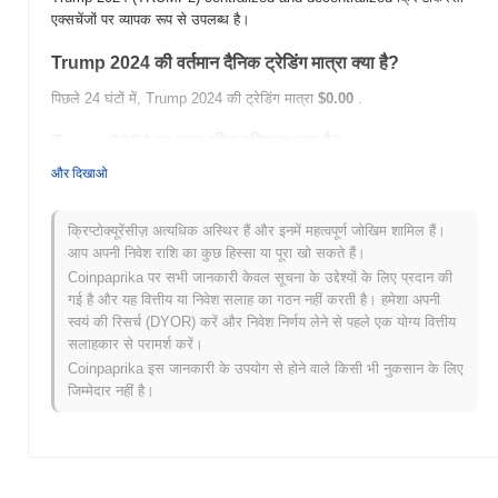
एक्सचेंजों पर व्यापक रूप से उपलब्ध है।
Trump 2024 की वर्तमान दैनिक ट्रेडिंग मात्रा क्या है?
पिछले 24 घंटों में, Trump 2024 की ट्रेडिंग मात्रा
$0.00
.
Trump 2024 का मूल्य सीमा इतिहास क्या है?
और दिखाओ
सर्वकालिक उच्च (ATH):
$0.0
947
13
सर्वकालिक निम्न (ATL):
$0.00
क्रिप्टोक्यूरेंसीज़ अत्यधिक अस्थिर हैं और इनमें महत्वपूर्ण जोखिम शामिल हैं।
Trump 2024 वर्तमान में अपने ATH से
~24.21%
नीचे कारोबार कर रहा है .
आप अपनी निवेश राशि का कुछ हिस्सा या पूरा खो सकते हैं।
Coinpaprika पर सभी जानकारी केवल सूचना के उद्देश्यों के लिए प्रदान की
व्यापक क्रिप्टो बाजार की तुलना में Trump 2024 कैसा प्रदर्शन कर
गई है और यह वित्तीय या निवेश सलाह का गठन नहीं करती है। हमेशा अपनी
रहा है?
स्वयं की रिसर्च (DYOR) करें और निवेश निर्णय लेने से पहले एक योग्य वित्तीय
सलाहकार से परामर्श करें।
पिछले 7 दिनों में, Trump 2024 ने
0.00%
बढ़ा, समग्र क्रिप्टो बाजार जिसने
0.18%
Coinpaprika इस जानकारी के उपयोग से होने वाले किसी भी नुकसान के लिए
की वृद्धि दर्ज की से कम प्रदर्शन किया। यह व्यापक बाजार गति के सापेक्ष
TRUMP2 की मूल्य कार्रवाई में अस्थायी पिछड़ापन का संकेत देता है।
जिम्मेदार नहीं है।