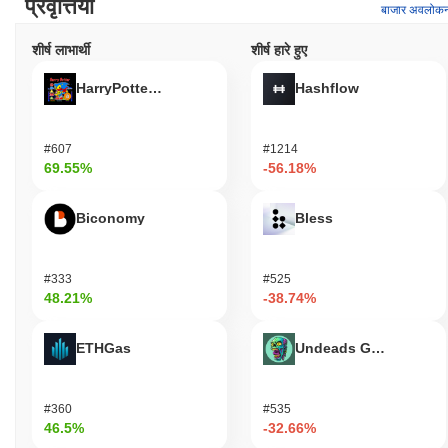
प्रवृत्तियाँ
बाजार अवलोक
शीर्ष लाभार्थी
शीर्ष हारे हुए
HarryPotterObamaSonic10Inu (ETH)
Hashflow
#607
#1214
69.55%
-56.18%
Biconomy
Bless
#333
#525
48.21%
-38.74%
ETHGas
Undeads Games
#360
#535
46.5%
-32.66%