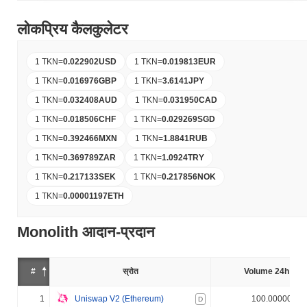
लोकप्रिय कैलकुलेटर
1 TKN
=
0.022902
USD
1 TKN
=
0.019813
EUR
1 TKN
=
0.016976
GBP
1 TKN
=
3.6141
JPY
1 TKN
=
0.032408
AUD
1 TKN
=
0.031950
CAD
1 TKN
=
0.018506
CHF
1 TKN
=
0.029269
SGD
1 TKN
=
0.392466
MXN
1 TKN
=
1.8841
RUB
1 TKN
=
0.369789
ZAR
1 TKN
=
1.0924
TRY
1 TKN
=
0.217133
SEK
1 TKN
=
0.217856
NOK
1 TKN
=
0.00001197
ETH
Monolith आदान-प्रदान
#
स्रोत
Volume 24h (%)
1
Uniswap V2 (Ethereum)
100.000000%
D