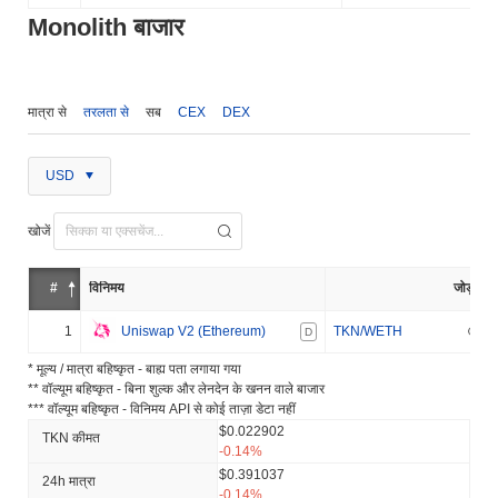
Monolith बाजार
मात्रा से
तरलता से
सब
CEX
DEX
USD
खोजें
#
विनिमय
जोड़ा
1
Uniswap V2 (Ethereum)
TKN/WETH
D
* मूल्य / मात्रा बहिष्कृत - बाह्य पता लगाया गया
** वॉल्यूम बहिष्कृत - बिना शुल्क और लेनदेन के खनन वाले बाजार
*** वॉल्यूम बहिष्कृत - विनिमय API से कोई ताज़ा डेटा नहीं
$0.022902
TKN कीमत
-0.14%
$0.391037
24h मात्रा
-0.14%