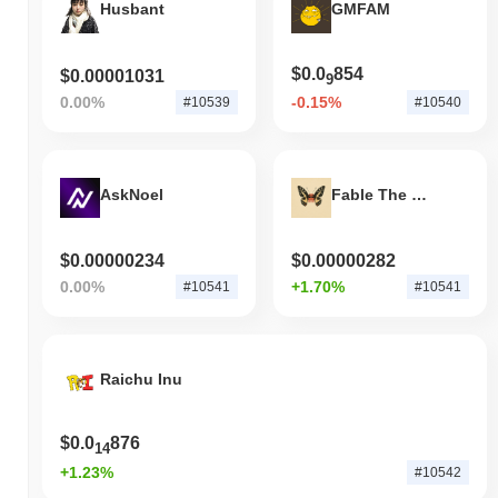
Husbant
GMFAM
$0.0
854
$0.00001031
9
0.00%
-0.15%
#10539
#10540
AskNoel
Fable The Degen
$0.00000234
$0.00000282
0.00%
+1.70%
#10541
#10541
Raichu Inu
$0.0
876
14
+1.23%
#10542