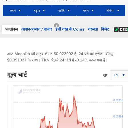
कमाएं
बटुआ
खरीदें
बेचना
विनिमय
1
अवलोकन
आदान-प्रदान
/
बाजार
इसी तरह के Coins
तरलता
विजेट
आज Monolith की लाइव कीमत
$0.022902
है, 24 घंटे की ट्रेडिंग वॉल्यूम
$0.391037
के साथ। TKN पिछले 24 घंटों में -0.14% बदल गया है।
मूल्य चार्ट
ज़ूम:
1d
0.02301
0.02298