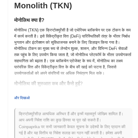
Monolith (TKN)
मोनोलिथ क्या है?
मोनोलिथ (TKN) एक क्रिप्टोक्यूरेंसी है जो एथेरियम ब्लॉकचेन पर एक टोकन के रूप
में कार्य करती है। इसे विकेंद्रीकृत वित्त (DeFi) पारिस्थितिकी तंत्र के भीतर निर्बाध
भुगतान और इंटरैक्शन को सुविधाजनक बनाने के लिए डिज़ाइन किया गया है।
मोनोलिथ टोकन का मुख्य रूप से लेनदेन शुल्क, शासन, और विभिन्न DeFi सेवाओं
तक पहुंच के लिए उपयोग किया जाता है, जो मोनोलिथ प्लेटफॉर्म के भीतर उपयोगकर्ता
सहभागिता को बढ़ाता है। एक ब्लॉकचेन प्रोजेक्ट के रूप में, मोनोलिथ का लक्ष्य
पारंपरिक वित्त और विकेंद्रीकृत वित्त के बीच की खाई को पाटना है, जिससे
उपयोगकर्ताओं को अपने संपत्तियों पर अधिक नियंत्रण मिल सके।
मोनोलिथ की शुरुआत कब और कैसे हुई?
मोनोलिथ (TKN) 2017 में एंटोइन ड्रेश के नेतृत्व में एक टीम द्वारा लॉन्च किया गया,
और दिखाओ
जिसका उद्देश्य पारंपरिक वित्त और एथेरियम ब्लॉकचेन के बीच की खाई को पाटना
था। प्रोजेक्ट ने अपने मोनोलिथ वॉलेट और टोकन सेवाओं के माध्यम से एक
विकेंद्रीकृत बैंकिंग अनुभव प्रदान करने पर ध्यान केंद्रित किया। अपने प्रारंभिक
क्रिप्टोक्यूरेंसीज़ अत्यधिक अस्थिर हैं और इनमें महत्वपूर्ण जोखिम शामिल हैं।
विकास में, मोनोलिथ ने कई क्रिप्टोक्यूरेंसी एक्सचेंजों पर सूचीबद्ध होने के साथ गति
आप अपनी निवेश राशि का कुछ हिस्सा या पूरा खो सकते हैं।
प्राप्त की, जिससे इसकी दृश्यता और उपयोगकर्ताओं के लिए पहुंच बढ़ी।
Coinpaprika पर सभी जानकारी केवल सूचना के उद्देश्यों के लिए प्रदान की
गई है और यह वित्तीय या निवेश सलाह का गठन नहीं करती है। हमेशा अपनी
मोनोलिथ के लिए आगे क्या है?