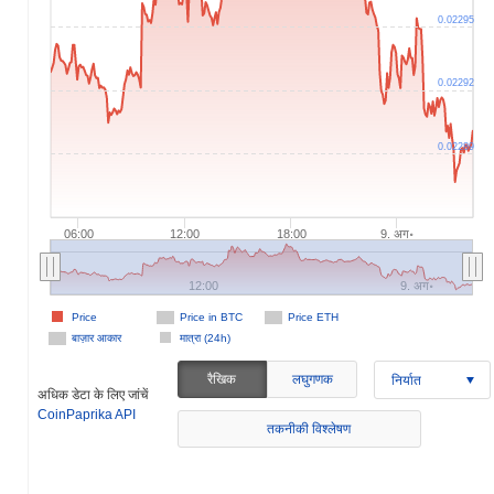
0.02295
0.02292
0.02289
06:00
12:00
18:00
9. अग॰
12:00
9. अग॰
Price
Price in BTC
Price ETH
बाज़ार आकार
मात्रा (24h)
रैखिक
लघुगणक
निर्यात
अधिक डेटा के लिए जांचें
CoinPaprika API
तकनीकी विश्लेषण