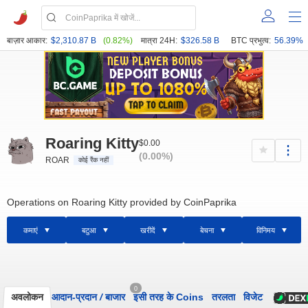
बाज़ार आकार:
$2,310.87 B
(0.82%)
मात्रा 24H:
$326.58 B
BTC प्रभुत्व:
56.39%
Roaring Kitty
$0.00
(0.00%)
ROAR
कोई रैंक नहीं
Operations on Roaring Kitty provided by CoinPaprika
कमाएं
बटुआ
खरीदें
बेचना
विनिमय
0
अवलोकन
आदान-प्रदान
/
बाजार
इसी तरह के Coins
तरलता
विजेट