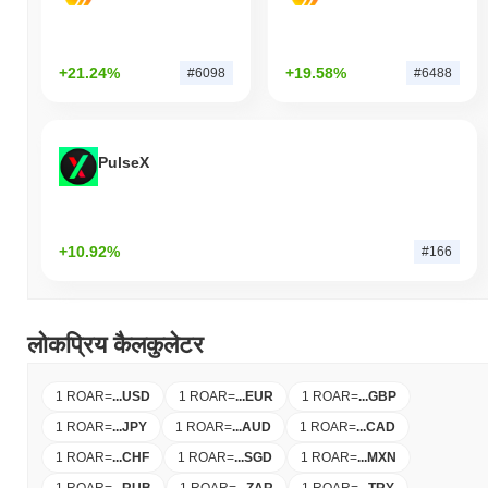
+21.24%
+19.58%
#6098
#6488
PulseX
+10.92%
#166
लोकप्रिय कैलकुलेटर
1 ROAR
=
...
USD
1 ROAR
=
...
EUR
1 ROAR
=
...
GBP
1 ROAR
=
...
JPY
1 ROAR
=
...
AUD
1 ROAR
=
...
CAD
1 ROAR
=
...
CHF
1 ROAR
=
...
SGD
1 ROAR
=
...
MXN
1 ROAR
=
...
RUB
1 ROAR
=
...
ZAR
1 ROAR
=
...
TRY