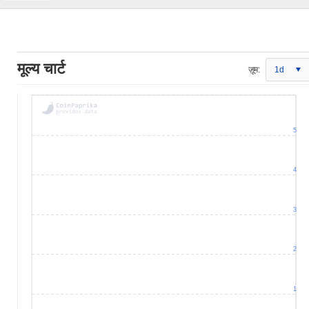
मूल्य चार्ट
ज़ूम:
1d
5
4
3
2
1