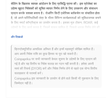
सेलिंग के खिलाफ व्यापक आंदोलन के लिए प्रसिद्धि प्राप्त की। इस प्रोजेक्ट का
उद्देश्य खुदरा निवेशकों को सूचित व्यापार निर्णय लेने के लिए उपकरण और संसाधन
प्रदान करके सशक्त बनाना है। रोअरिंग किटी एथेरियम ब्लॉकचेन पर संचालित होता
है, जो अपने पारिस्थितिकी तंत्र के भीतर विभिन्न कार्यक्षमताओं को सुविधाजनक बनाने
के लिए स्मार्ट कॉन्ट्रैक्ट्स का उपयोग करता है। इसका मूल टोकन, ROAR, कई
उद्देश्यों के लिए कार्य करता है, जिसमें शासन शामिल है, जिससे धारक निर्णय लेने की
प्रक्रियाओं में भाग ले सकते हैं, और संभवतः प्लेटफॉर्म के भीतर प्रीमियम सामग्री
या सुविधाओं तक पहुंचने के लिए एक उपयोगिता टोकन के रूप में। रोअरिंग किटी को
और दिखाओ
अलग बनाता है इसकी मजबूत सामुदायिक फोकस और शैक्षिक संसाधन जो
उपयोगकर्ताओं को व्यापार और निवेश की जटिलताओं को समझने में मदद करते हैं।
क्रिप्टोक्यूरेंसीज़ अत्यधिक अस्थिर हैं और इनमें महत्वपूर्ण जोखिम शामिल हैं।
सामुदायिक भागीदारी और निवेशक शिक्षा पर इस जोर ने रोअरिंग किटी को
आप अपनी निवेश राशि का कुछ हिस्सा या पूरा खो सकते हैं।
विकेंद्रीकृत वित्त और खुदरा व्यापार के विकसित परिदृश्य में एक महत्वपूर्ण खिलाड़ी के
Coinpaprika पर सभी जानकारी केवल सूचना के उद्देश्यों के लिए प्रदान की
रूप में स्थापित किया है।
गई है और यह वित्तीय या निवेश सलाह का गठन नहीं करती है। हमेशा अपनी
रोअरिंग किटी की शुरुआत कब और कैसे हुई?
स्वयं की रिसर्च (DYOR) करें और निवेश निर्णय लेने से पहले एक योग्य वित्तीय
सलाहकार से परामर्श करें।
रोअरिंग किटी जनवरी 2021 में शुरू हुआ जब कीथ गिल, जिन्हें रोअरिंग किटी के नाम
Coinpaprika इस जानकारी के उपयोग से होने वाले किसी भी नुकसान के लिए
से जाना जाता है, ने सोशल मीडिया प्लेटफार्मों, विशेष रूप से रेडिट और यूट्यूब पर
जिम्मेदार नहीं है।
गेमस्टॉप स्टॉक को सक्रिय रूप से बढ़ावा देना शुरू किया। उनके प्रयासों का समय
गेमस्टॉप के चारों ओर रुचि में एक महत्वपूर्ण वृद्धि के साथ मेल खाता था, जिसे
संस्थागत निवेशकों द्वारा भारी शॉर्ट किया गया था। हालांकि रोअरिंग किटी मुख्य रूप से
गेमस्टॉप घटना से जुड़ा हुआ है, यह पारंपरिक बाजार गतिशीलता को चुनौती देने वाले
खुदरा निवेशकों के एक व्यापक आंदोलन का भी प्रतिनिधित्व करता है। इस आंदोलन