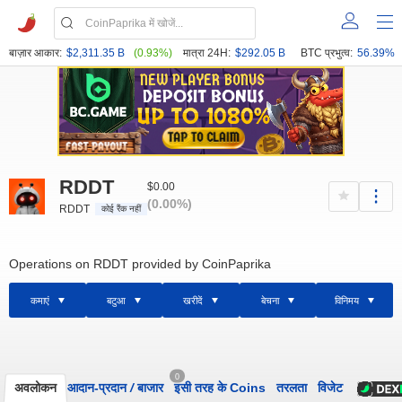
बाज़ार आकार:
$2,311.35 B
(0.93%)
मात्रा 24H:
$292.05 B
BTC प्रभुत्व:
56.39%
RDDT
$0.00
(0.00%)
RDDT
कोई रैंक नहीं
Operations on RDDT provided by CoinPaprika
कमाएं
बटुआ
खरीदें
बेचना
विनिमय
0
अवलोकन
आदान-प्रदान
/
बाजार
इसी तरह के Coins
तरलता
विजेट