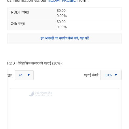
us information via our
form.
MODIFY PROJECT
$0.00
RDDT कीमत
0.00%
$0.00
24h मात्रा
0.00%
इन आंकड़ों का उपयोग कैसे करें, यहां पढ़ें
RDDT ऐतिहासिक बाजार की गहराई (10%):
ज़ूम:
7d
गहराई डेवढ़ी:
10%