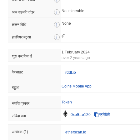
Not mineable
आम सहमति तंत्र
None
कलन विधि
हाँ
हार्डवेयर बटुआ
1 February 2024
शुरू कर दिया है
over 2 years ago
वेबसाइट
rddt.io
Coins Mobile App
बटुआ
Token
संपत्ति प्रकार
0xb9...e120
प्रतिलिपि
संविदा पता
अन्वेषक
(1)
etherscan.io