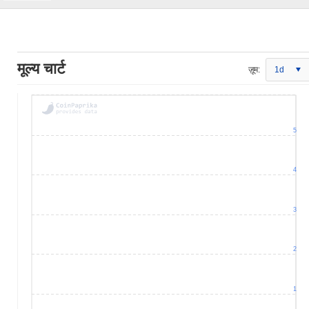
मूल्य चार्ट
ज़ूम:
1d
5
4
3
2
1