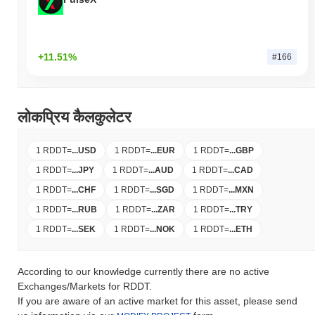
+11.51%
#166
लोकप्रिय कैलकुलेटर
1 RDDT
=
...
USD
1 RDDT
=
...
EUR
1 RDDT
=
...
GBP
1 RDDT
=
...
JPY
1 RDDT
=
...
AUD
1 RDDT
=
...
CAD
1 RDDT
=
...
CHF
1 RDDT
=
...
SGD
1 RDDT
=
...
MXN
1 RDDT
=
...
RUB
1 RDDT
=
...
ZAR
1 RDDT
=
...
TRY
1 RDDT
=
...
SEK
1 RDDT
=
...
NOK
1 RDDT
=
...
ETH
According to our knowledge currently there are no active
Exchanges/Markets for RDDT.
If you are aware of an active market for this asset, please send