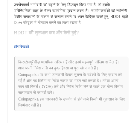
उपयोगकर्ता भागीदारी को बढ़ाने के लिए डिज़ाइन किया गया है, जो इसके
पारिस्थितिकी तंत्र के भीतर उपयोगिता प्रदान करता है। उपयोगकर्ताओं को नवोन्मेषी
वित्तीय समाधानों के माध्यम से सशक्त बनाने पर ध्यान केंद्रित करते हुए, RDDT बढ़ते
DeFi परिदृश्य में योगदान करने का लक्ष्य रखता है।
RDDT की शुरुआत कब और कैसे हुई?
RDDT को 2021 में एक डेवलपर्स की टीम द्वारा लॉन्च किया गया था, जिसका उद्देश्य
और दिखाओ
डिजिटल संपत्तियों के लिए एक विकेंद्रीकृत प्लेटफॉर्म बनाना था। परियोजना ने प्रारंभ
में कई क्रिप्टोक्यूरेंसी एक्सचेंजों पर सूचीबद्ध होने के माध्यम से गति प्राप्त की, जिसने
बाजार में इसकी उपस्थिति स्थापित करने में मदद की। प्रारंभिक विकास को समुदाय
क्रिप्टोक्यूरेंसीज़ अत्यधिक अस्थिर हैं और इनमें महत्वपूर्ण जोखिम शामिल हैं।
की भागीदारी और RDDT टोकन के चारों ओर एक मजबूत पारिस्थितिकी तंत्र बनाने
आप अपनी निवेश राशि का कुछ हिस्सा या पूरा खो सकते हैं।
पर ध्यान केंद्रित किया गया।
Coinpaprika पर सभी जानकारी केवल सूचना के उद्देश्यों के लिए प्रदान की
गई है और यह वित्तीय या निवेश सलाह का गठन नहीं करती है। हमेशा अपनी
RDDT के लिए आगे क्या है?
स्वयं की रिसर्च (DYOR) करें और निवेश निर्णय लेने से पहले एक योग्य वित्तीय
RDDT आगामी तिमाही के लिए अपने रोडमैप के हिस्से के रूप में रोमांचक विकास के
सलाहकार से परामर्श करें।
लिए तैयार है। क्षितिज पर प्रमुख विशेषताओं में उन्नत स्टेकिंग विकल्प और
Coinpaprika इस जानकारी के उपयोग से होने वाले किसी भी नुकसान के लिए
विकेंद्रीकृत वित्त (DeFi) प्लेटफार्मों के साथ एकीकरण शामिल हैं, जिसका उद्देश्य
जिम्मेदार नहीं है।
उपयोगिता और उपयोगकर्ता भागीदारी को बढ़ाना है। समुदाय RDDT के चारों ओर
सहयोग और शिक्षा को बढ़ावा देने के लिए एक श्रृंखला की घटनाओं की योजना बना
रहा है, जिससे इसके पारिस्थितिकी तंत्र को और मजबूत किया जा सके। जैसे-जैसे
RDDT विकसित होता है, टीम इसके उपयोग के मामलों को बढ़ाने पर ध्यान केंद्रित
कर रही है, विशेष रूप से डिजिटल सामग्री और निर्माता मुद्रीकरण के क्षेत्र में, इसे