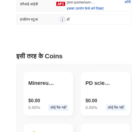
कॉपी
pmr-pomerium-utility-token
एपीआई आईडी
इसका उपयोग कैसे करें दिखाएं
हार्डवेयर बटुआ
प्रवृत्त
हाँ
हाल ही में जोड़ा
HEX (Pulsechain)
SACOIN
#140
#10071
15.95%
0.96%
इसी तरह के Coins
Minereum BSC
PD science
$0.00
$0.00
0.00%
0.00%
कोई रैंक नहीं
कोई रैंक नहीं