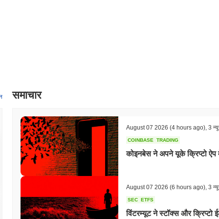
उपयोगिता और विभिन्न प्लेटफार्मों के भीतर एकीकरण को और बढ़ाएगी। शासन निर्णय भी
गई है ताकि भविष्य के विकास की दिशा निर्धारित की जा सके। ये मील के पत्थर पोमेरियम 
और उपयोगकर्ता सहभागिता को बढ़ाया जा सके, जिसकी प्रगति उनके आधिकारिक चैनलों क
पोमेरियम यूटिलिटी टोकन को क्या खास बनाता है?
पोमेरियम यूटिलिटी टोकन अपनी अभिनव लेयर 2 आर्किटेक्चर के माध्यम से खुद को अलग कर
बढ़ाता है और विलंबता को कम करता है। यह डिज़ाइन उन्नत शार्डिंग तकनीकों का लाभ उठ
स्केलेबिलिटी और उपयोगकर्ता अनुभव में महत्वपूर्ण सुधार होता है। इसके अतिरिक्त, पो
प्रक्रियाओं में भाग लेने के लिए सशक्त बनाता है, जिससे एक सामुदायिक संचालित पारिस्थि
समाचार
कई ब्लॉकचेन नेटवर्क के साथ निर्बाध इंटरैक्शन को सक्षम बनाती हैं, जो इसकी उपयोगिता औ
न
विकेंद्रीकृत अनुप्रयोगों और प्लेटफार्मों के साथ रणनीतिक साझेदारियों द्वारा और समृद्ध 
लिए अतिरिक्त उपकरण और संसाधन प्रदान करते हैं बल्कि उपयोगकर्ताओं के लिए एक मजब
टोकन की उन्नत तकनीक, सामुदायिक शासन, और रणनीतिक साझेदारियों का संयोजन इसे विकसि
August 07 2026
(4 hours ago)
,
3 न्य
करता है।
COINBASE
TRADING
आप पोमेरियम यूटिलिटी टोकन के साथ क्या कर सकते हैं?
कोइनबेस ने अपने यूके क्रिप्टो ऐप 
पोमेरियम यूटिलिटी टोकन अपने पारिस्थितिकी तंत्र के भीतर कई व्यावहारिक कार्य करता
को पोमेरियम प्लेटफॉर्म पर निर्मित विकेंद्रीकृत अनुप्रयोगों (dApps) और सेवाओं के साथ
जो नेटवर्क को सुरक्षित करने में मदद करता है और संभावित पुरस्कार प्रदान कर सकत
August 07 2026
(6 hours ago)
,
3 न्य
जिससे उपयोगकर्ताओं को उन प्रस्तावों पर मतदान करने की अनुमति मिलती है जो प्रोजेक्
SEC
ETFS
यूटिलिटी टोकन पारिस्थितिकी तंत्र के भीतर अनुप्रयोगों के निर्माण और एकीकरण के ल
विंटरम्यूट ने स्टॉक्स और क्रिप्
उपकरण और APIs तक पहुंच को सक्षम करना जो नवोन्मेषी समाधानों के निर्माण को सुविधाज