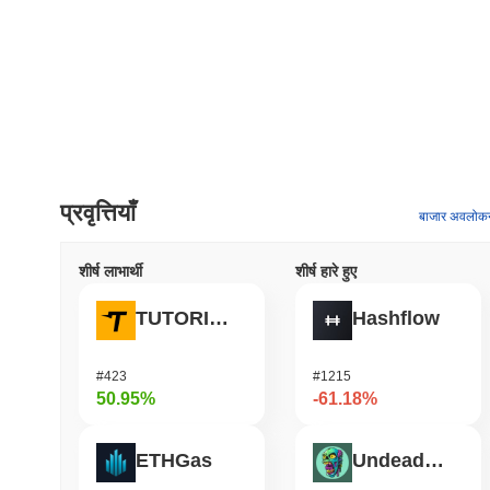
प्रवृत्तियाँ
बाजार अवलोक
शीर्ष लाभार्थी
शीर्ष हारे हुए
TUTORIAL
Hashflow
#423
#1215
50.95%
-61.18%
ETHGas
Undeads Games