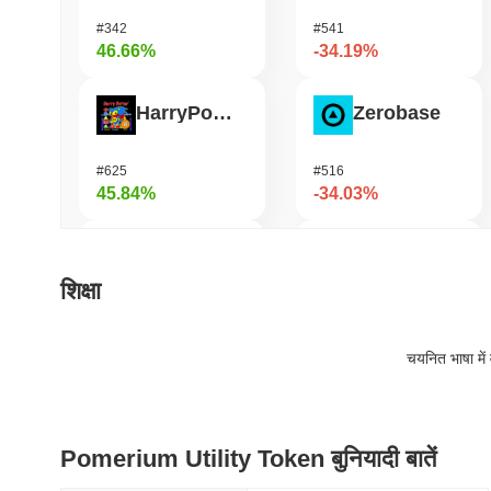
#342
#541
46.66%
-34.19%
HarryPotterObamaSonic10Inu (ETH)
Zerobase
#625
#516
45.84%
-34.03%
Biconomy
Bless
शिक्षा
#336
#472
36.57%
-28.98%
चयनित भाषा में 
DAO Maker Token
Cookie
Pomerium Utility Token बुनियादी बातें
#1007
#1408
29.87%
-19.59%