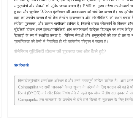
अनुप्रयोगों और सेवाओं को सुविधाजनक बनाना है। PMR का मुख्य उद्देश्य उपयोगकर्ता सहभ
कुशल और सुरक्षित डिजिटल इंटरैक्शन की आवश्यकता को संबोधित करता है। यह प्रोजेक्
तंत्र का उपयोग करता है जो तेज लेनदेन प्रसंस्करण और स्केलेबिलिटी को सक्षम बनाता ह
स्टेकिंग पुरस्कार, और शासन भागीदारी शामिल हैं, जिससे धारक प्लेटफॉर्म के विकास और भवि
यूटिलिटी टोकन अपने इंटरऑपरेबिलिटी और उपयोगकर्ता-केंद्रित डिज़ाइन पर ध्यान केंद्रित क
खिलाड़ी के रूप में स्थापित करता है। विभिन्न सेवाओं और अनुप्रयोगों को एक ही छत 
प्रासंगिकता को तेजी से विकसित हो रहे ब्लॉकचेन परिदृश्य में बढ़ाता है।
पोमेरियम यूटिलिटी टोकन की शुरुआत कब और कैसे हुई?
पोमेरियम यूटिलिटी टोकन की शुरुआत मार्च 2021 में हुई जब संस्थापक टीम ने अपने श्वेत 
और दिखाओ
गया। प्रोजेक्ट ने जून 2021 में अपना टेस्टनेट लॉन्च किया, जिससे डेवलपर्स और प्रारंभ
करने की अनुमति मिली। सफल टेस्टनेट चरण के बाद, मुख्यनेट सितंबर 2021 में लॉन्च क
प्रारंभिक विकास का ध्यान एक मजबूत पारिस्थितिकी तंत्र बनाने पर था जो विकेंद्रीकृत 
क्रिप्टोक्यूरेंसीज़ अत्यधिक अस्थिर हैं और इनमें महत्वपूर्ण जोखिम शामिल हैं। आप अप
सहभागिता और उपयोगिता को बढ़ाना है। पोमेरियम यूटिलिटी टोकन का प्रारंभिक वितरण अ
Coinpaprika पर सभी जानकारी केवल सूचना के उद्देश्यों के लिए प्रदान की गई है औ
आगे के विकास और विपणन प्रयासों के लिए धन जुटाने में मदद की। ये मौलिक कदम पोमेरियम 
रिसर्च (DYOR) करें और निवेश निर्णय लेने से पहले एक योग्य वित्तीय सलाहकार से परा
एकीकरण के लिए आधार स्थापित करते हैं।
Coinpaprika इस जानकारी के उपयोग से होने वाले किसी भी नुकसान के लिए जिम्मेदा
पोमेरियम यूटिलिटी टोकन के लिए आगे क्या है?
आधिकारिक अपडेट के अनुसार, पोमेरियम यूटिलिटी टोकन एक महत्वपूर्ण प्रोटोकॉल अपग्रेड
स्केलेबिलिटी और उपयोगकर्ता अनुभव को बढ़ाना है। यह अपग्रेड नए फीचर्स पेश करेगा जो
करने के लिए डिज़ाइन किए गए हैं। इसके अतिरिक्त, टीम रणनीतिक साझेदारियों पर काम क