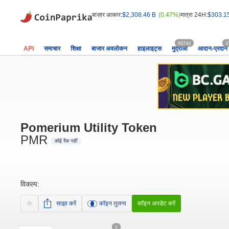
बाज़ार आकार:
$2,308.46 B
(0.47%)
मात्रा 24H:
$303.1
60744
3
API
समाचार
शिक्षा
बाजार अवलोकन
हाइलाइट्स
मुद्राओं
आदान-प्रदान
Pomerium Utility Token
PMR
कोई रैंक नहीं
विकल्प:
साझा करें
कॉइन तुलना
कॉइन अपडेट करें
0