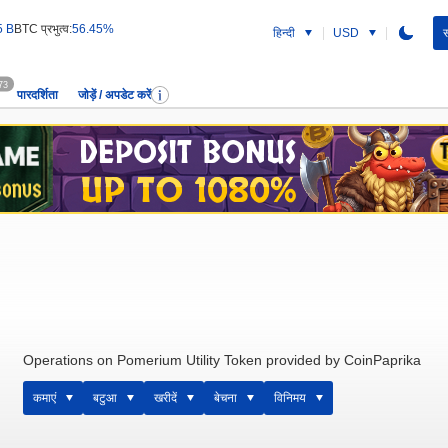
5 B
BTC प्रभुत्व:
56.45%
हिन्दी
USD
स
73
पारदर्शिता
जोड़ें / अपडेट करें
Operations on Pomerium Utility Token provided by CoinPaprika
कमाएं
बटुआ
खरीदें
बेचना
विनिमय