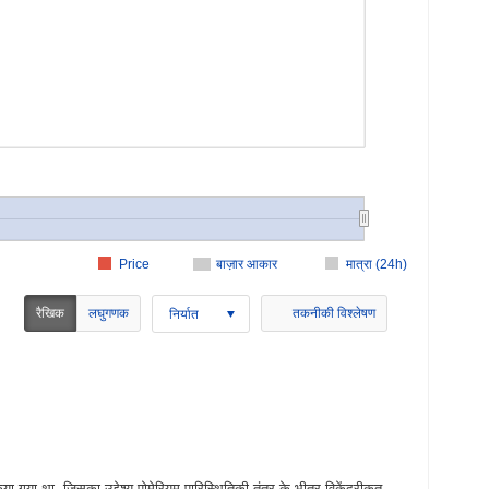
Price
बाज़ार आकार
मात्रा (24h)
रैखिक
लघुगणक
तकनीकी विश्लेषण
निर्यात
िया गया था, जिसका उद्देश्य पोमेरियम पारिस्थितिकी तंत्र के भीतर विकेंद्रीकृत