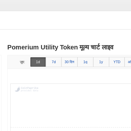
Pomerium Utility Token मूल्य चार्ट लाइव
ज़ूम:
1d
7d
30 दिन
1q
1y
YTD
अ