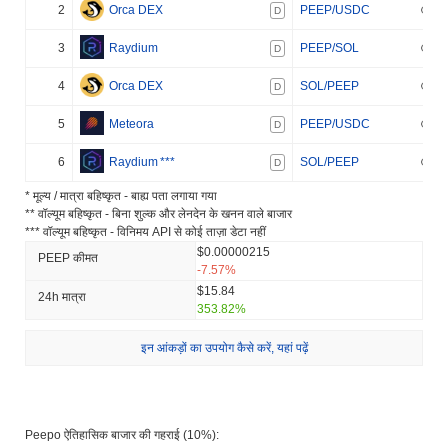
2
Orca DEX
PEEP/USDC
D
3
Raydium
PEEP/SOL
D
4
Orca DEX
SOL/PEEP
D
5
Meteora
PEEP/USDC
D
6
Raydium
***
SOL/PEEP
D
* मूल्य / मात्रा बहिष्कृत - बाह्य पता लगाया गया
** वॉल्यूम बहिष्कृत - बिना शुल्क और लेनदेन के खनन वाले बाजार
*** वॉल्यूम बहिष्कृत - विनिमय API से कोई ताज़ा डेटा नहीं
$0.00000215
PEEP कीमत
-7.57%
$15.84
24h मात्रा
353.82%
इन आंकड़ों का उपयोग कैसे करें, यहां पढ़ें
Peepo ऐतिहासिक बाजार की गहराई (10%):