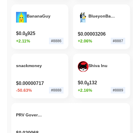
BananaGuy
BlueyonBase
$0.0
925
$0.00003206
8
+2.11%
+2.06%
#8886
#8887
snackmoney
Shiva Inu
$0.0
132
$0.00000717
8
-50.63%
+2.16%
#8888
#8889
PRV Governance
$0.020068