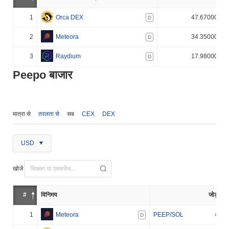
1
Orca DEX
47.670000%
D
2
Meteora
34.350000%
D
3
Raydium
17.980000%
D
Peepo बाजार
मात्रा से
तरलता से
सब
CEX
DEX
USD
खोजें
#
विनिमय
जोड़ा
1
Meteora
PEEP/SOL
D