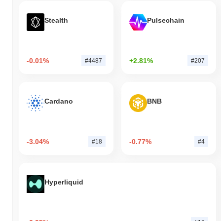
Stealth
Pulsechain
-0.01%
+2.81%
#4487
#207
Cardano
BNB
-3.04%
-0.77%
#18
#4
Hyperliquid