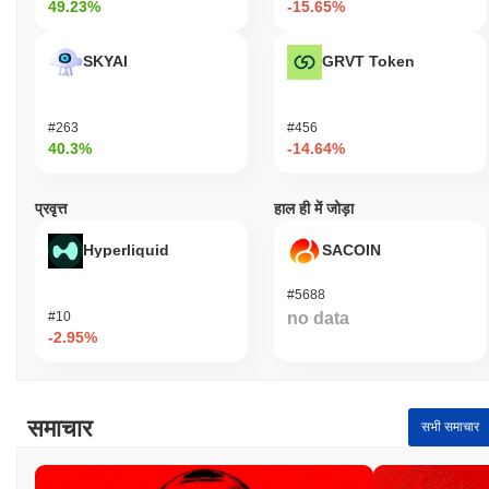
49.23%
-15.65%
की वृद्धि दर्ज की से कम प्रदर्शन किया। यह व्यापक बाजार गति के सापेक्ष PEEP की
मूल्य कार्रवाई में अस्थायी पिछड़ापन का संकेत देता है।
SKYAI
GRVT Token
#263
#456
40.3%
-14.64%
प्रवृत्त
हाल ही में जोड़ा
Hyperliquid
SACOIN
#5688
#10
no data
-2.95%
समाचार
सभी समाचार