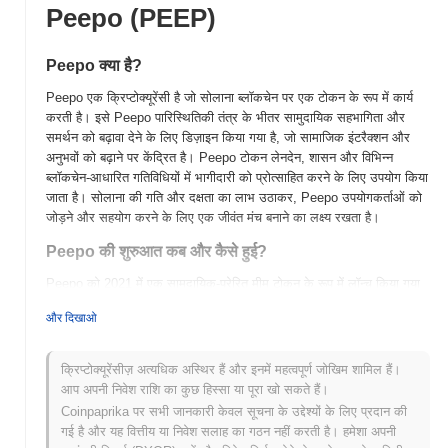
Peepo (PEEP)
Peepo क्या है?
Peepo एक क्रिप्टोक्यूरेंसी है जो सोलाना ब्लॉकचेन पर एक टोकन के रूप में कार्य
करती है। इसे Peepo पारिस्थितिकी तंत्र के भीतर सामुदायिक सहभागिता और
समर्थन को बढ़ावा देने के लिए डिज़ाइन किया गया है, जो सामाजिक इंटरैक्शन और
अनुभवों को बढ़ाने पर केंद्रित है। Peepo टोकन लेनदेन, शासन और विभिन्न
ब्लॉकचेन-आधारित गतिविधियों में भागीदारी को प्रोत्साहित करने के लिए उपयोग किया
जाता है। सोलाना की गति और दक्षता का लाभ उठाकर, Peepo उपयोगकर्ताओं को
जोड़ने और सहयोग करने के लिए एक जीवंत मंच बनाने का लक्ष्य रखता है।
Peepo की शुरुआत कब और कैसे हुई?
Peepo को 2021 में एक सामुदायिक-प्रेरित मीम टोकन के रूप में लॉन्च किया गया
था, जिसे एक गुमनाम उत्साही टीम द्वारा विकसित किया गया था। इस परियोजना ने
और दिखाओ
अपनी अनूठी ब्रांडिंग और मीम संस्कृति के साथ जुड़ाव के माध्यम से गति प्राप्त की,
जल्दी ही एक समर्पित अनुयायी को आकर्षित किया। Peepo को प्रारंभ में विभिन्न
विकेंद्रीकृत एक्सचेंजों पर सूचीबद्ध किया गया, जिसने इसके प्रारंभिक अपनाने और
क्रिप्टोक्यूरेंसीज़ अत्यधिक अस्थिर हैं और इनमें महत्वपूर्ण जोखिम शामिल हैं।
व्यापार गतिविधि को सुविधाजनक बनाने में मदद की, जिससे यह क्रिप्टो समुदाय में
आप अपनी निवेश राशि का कुछ हिस्सा या पूरा खो सकते हैं।
बढ़ा।
Coinpaprika पर सभी जानकारी केवल सूचना के उद्देश्यों के लिए प्रदान की
गई है और यह वित्तीय या निवेश सलाह का गठन नहीं करती है। हमेशा अपनी
Peepo के लिए आगे क्या है?