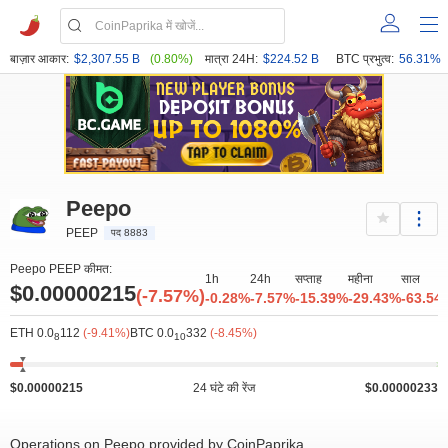
बाज़ार आकार:
$2,307.55 B
(0.80%)
मात्रा 24H:
$224.52 B
BTC प्रभुत्व:
56.31%
Peepo
PEEP
पद 8883
Peepo PEEP कीमत:
1h
24h
सप्ताह
महीना
साल
$0.00000215
(-7.57%)
-0.28%
-7.57%
-15.39%
-29.43%
-63.54
ETH 0.0
112
(-9.41%)
BTC 0.0
332
(-8.45%)
8
10
$0.00000215
24 घंटे की रेंज
$0.00000233
Operations on Peepo provided by CoinPaprika