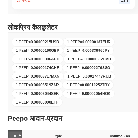
-2.95%
#10
लोकप्रिय कैलकुलेटर
1 PEEP
=
0.00000215
USD
1 PEEP
=
0.00000187
EUR
1 PEEP
=
0.00000160
GBP
1 PEEP
=
0.00033996
JPY
1 PEEP
=
0.00000306
AUD
1 PEEP
=
0.00000302
CAD
1 PEEP
=
0.00000174
CHF
1 PEEP
=
0.00000276
SGD
1 PEEP
=
0.00003717
MXN
1 PEEP
=
0.00017447
RUB
1 PEEP
=
0.00003519
ZAR
1 PEEP
=
0.00010252
TRY
1 PEEP
=
0.00002044
SEK
1 PEEP
=
0.00002054
NOK
1 PEEP
=
0.00000000
ETH
Peepo आदान-प्रदान
#
स्रोत
Volume 24h (%)