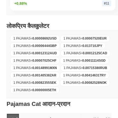
+0.88%
#11
लोकप्रिय कैलकुलेटर
1 PAJAMAS
=
0.00008692
USD
1 PAJAMAS
=
0.00007520
EUR
1 PAJAMAS
=
0.00006444
GBP
1 PAJAMAS
=
0.013710
JPY
1 PAJAMAS
=
0.00012312
AUD
1 PAJAMAS
=
0.00012125
CAD
1 PAJAMAS
=
0.00007025
CHF
1 PAJAMAS
=
0.00011114
SGD
1 PAJAMAS
=
0.00148991
MXN
1 PAJAMAS
=
0.00715380
RUB
1 PAJAMAS
=
0.00140538
ZAR
1 PAJAMAS
=
0.00414631
TRY
1 PAJAMAS
=
0.00082355
SEK
1 PAJAMAS
=
0.00082528
NOK
1 PAJAMAS
=
0.00000005
ETH
Pajamas Cat आदान-प्रदान