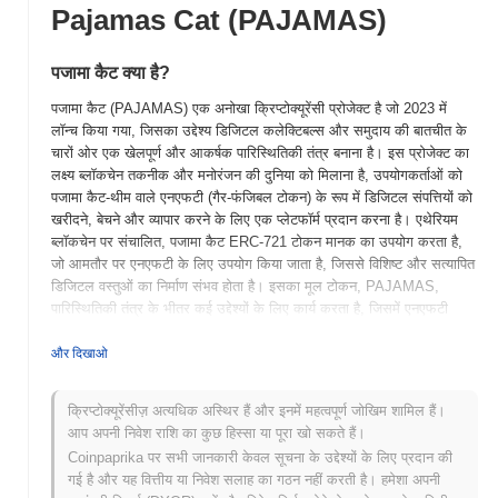
Pajamas Cat (PAJAMAS)
पजामा कैट क्या है?
पजामा कैट (PAJAMAS) एक अनोखा क्रिप्टोक्यूरेंसी प्रोजेक्ट है जो 2023 में
लॉन्च किया गया, जिसका उद्देश्य डिजिटल कलेक्टिबल्स और समुदाय की बातचीत के
चारों ओर एक खेलपूर्ण और आकर्षक पारिस्थितिकी तंत्र बनाना है। इस प्रोजेक्ट का
लक्ष्य ब्लॉकचेन तकनीक और मनोरंजन की दुनिया को मिलाना है, उपयोगकर्ताओं को
पजामा कैट-थीम वाले एनएफटी (गैर-फंजिबल टोकन) के रूप में डिजिटल संपत्तियों को
खरीदने, बेचने और व्यापार करने के लिए एक प्लेटफॉर्म प्रदान करना है। एथेरियम
ब्लॉकचेन पर संचालित, पजामा कैट ERC-721 टोकन मानक का उपयोग करता है,
जो आमतौर पर एनएफटी के लिए उपयोग किया जाता है, जिससे विशिष्ट और सत्यापित
डिजिटल वस्तुओं का निर्माण संभव होता है। इसका मूल टोकन, PAJAMAS,
पारिस्थितिकी तंत्र के भीतर कई उद्देश्यों के लिए कार्य करता है, जिसमें एनएफटी
खरीद के लिए लेनदेन को सुविधाजनक बनाना, समुदाय की भागीदारी को पुरस्कृत
करना, और धारकों को प्रोजेक्ट के निर्णयों पर प्रभाव डालने की अनुमति देने वाले
और दिखाओ
शासन सुविधाओं को सक्षम करना शामिल है। पजामा कैट अपने समुदाय की भागीदारी
और गेमिफिकेशन पर ध्यान केंद्रित करने के लिए अलग है, जिसमें ऐसे तत्व शामिल हैं
क्रिप्टोक्यूरेंसीज़ अत्यधिक अस्थिर हैं और इनमें महत्वपूर्ण जोखिम शामिल हैं।
जो उपयोगकर्ता बातचीत और रचनात्मकता को प्रोत्साहित करते हैं। यह विशिष्ट
आप अपनी निवेश राशि का कुछ हिस्सा या पूरा खो सकते हैं।
दृष्टिकोण इसे ब्लॉकचेन तकनीक और डिजिटल मनोरंजन के बढ़ते चौराहे में एक
Coinpaprika पर सभी जानकारी केवल सूचना के उद्देश्यों के लिए प्रदान की
महत्वपूर्ण खिलाड़ी के रूप में स्थापित करता है, जो क्रिप्टो उत्साही और संग्रहकर्ताओं
गई है और यह वित्तीय या निवेश सलाह का गठन नहीं करती है। हमेशा अपनी
दोनों को आकर्षित करता है।