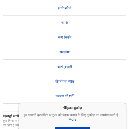
हमारे बारे में
संपर्क
सभी सिक्के
शब्दकोष
कार्यप्रणाली
गोपनीयता नीति
उपयोग की शर्तें
पैप्रिका कुकीज़
हम आपकी ब्राउज़िंग अनुभव को बेहतर बनाने के लिए कुकीज़ का उपयोग करते हैं
...
महत्वपूर्ण अस्वीकरण:
क्रिप्टोकरेंसी अत्यधिक अस्थिर हैं और इनमें महत्वपूर्ण जोखिम शामिल है। आप अपने निवेश का
More
कुछ हिस्सा या पूरा निवेश खो सकते हैं। Coinpaprika पर सभी जानकारी केवल सूचनात्मक उद्देश्यों के लिए प्रदान
की जाती है और यह वित्तीय या निवेश सलाह नहीं है। निवेश के निर्णय लेने से पहले हमेशा अपना स्वयं का शोध