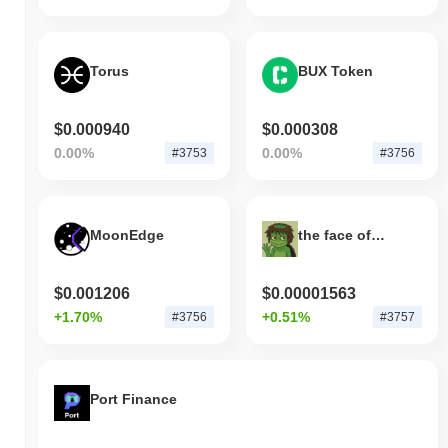
Torus
BUX Token
$0.000940
$0.000308
0.00%
0.00%
#3753
#3756
MoonEdge
the face of sarcasm
$0.001206
$0.00001563
+1.70%
+0.51%
#3756
#3757
Port Finance