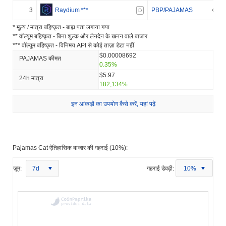
3
Raydium
***
PBP/PAJAMAS
D
* मूल्य / मात्रा बहिष्कृत - बाह्य पता लगाया गया
** वॉल्यूम बहिष्कृत - बिना शुल्क और लेनदेन के खनन वाले बाजार
*** वॉल्यूम बहिष्कृत - विनिमय API से कोई ताज़ा डेटा नहीं
$0.00008692
PAJAMAS कीमत
0.35%
$5.97
24h मात्रा
182,134%
इन आंकड़ों का उपयोग कैसे करें, यहां पढ़ें
Pajamas Cat ऐतिहासिक बाजार की गहराई (10%):
ज़ूम:
7d
गहराई डेवढ़ी:
10%