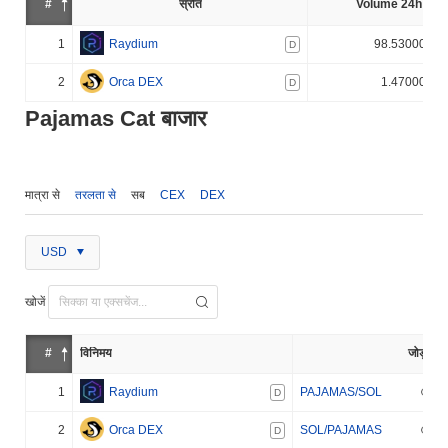
#
स्रोत
Volume 24h (%)
1
Raydium
98.530000%
D
2
Orca DEX
1.470000%
D
Pajamas Cat बाजार
मात्रा से
तरलता से
सब
CEX
DEX
USD
खोजें
#
विनिमय
जोड़ा
1
Raydium
PAJAMAS/SOL
D
2
Orca DEX
SOL/PAJAMAS
D