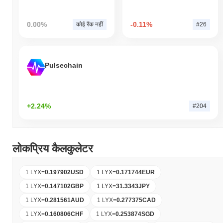
0.00%
-0.11%
कोई रैंक नहीं
#26
Pulsechain
+2.24%
#204
लोकप्रिय कैलकुलेटर
1 LYX
=
0.197902
USD
1 LYX
=
0.171744
EUR
1 LYX
=
0.147102
GBP
1 LYX
=
31.3343
JPY
1 LYX
=
0.281561
AUD
1 LYX
=
0.277375
CAD
1 LYX
=
0.160806
CHF
1 LYX
=
0.253874
SGD