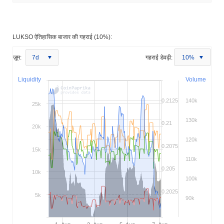
LUKSO ऐतिहासिक बाजार की गहराई (10%):
ज़ूम:
7d
गहराई डेवढ़ी:
10%
Liquidity
Volume
0.2125
140k
25k
130k
0.21
20k
120k
0.2075
15k
110k
0.205
10k
100k
0.2025
5k
90k