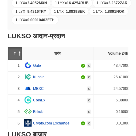
1 LYX
=
3.4052
MXN
1 LYX
=
16.4254
RUB
1 LYX
=
3.2372
ZAR
1 LYX
=
9.4316
TRY
1 LYX
=
1.8839
SEK
1 LYX
=
1.8891
NOK
1 LYX
=
0.00010402
ETH
LUKSO आदान-प्रदान
#
स्रोत
Volume 24h (%)
1
Gate
43.470000%
C
2
Kucoin
26.410000%
C
3
MEXC
24.570000%
C
4
CoinEx
5.380000%
C
5
Bitkub
0.160000%
C
6
Crypto.com Exchange
0.010000%
C
LUKSO बाजार