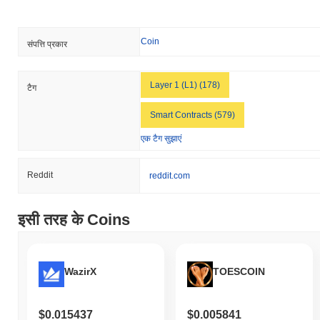
LUKSO (LYX) FAQ – मुख्य मेट्रिक्स और बाजार
अंतर्दृष्टि
Coin
संपत्ति प्रकार
मैं LUKSO (LYX) कहाँ से खरीद सकता हूँ?
LUKSO (LYX) centralized क्रिप्टोकरेंसी एक्सचेंजों पर व्यापक रूप से उपलब्ध
Layer 1 (L1) (178)
टैग
है। सबसे सक्रिय प्लेटफॉर्म
Kucoin
है, जहां
LYX/USDT
ट्रेडिंग जोड़ी ने
$26,356.98
से अधिक की 24 घंटे की मात्रा दर्ज की। अन्य एक्सचेंजों में
Smart Contracts (579)
CoinEx
और
Bitkub
शामिल हैं।
एक टैग सुझाएं
LUKSO की वर्तमान दैनिक ट्रेडिंग मात्रा क्या है?
पिछले 24 घंटों में, LUKSO की ट्रेडिंग मात्रा
$100,115.00
, पिछले दिन की
Reddit
reddit.com
तुलना में
6.58%
की वृद्धि दर्शाती है। यह ट्रेडिंग गतिविधि में अल्पकालिक वृद्धि का
सुझाव देता है।
इसी तरह के Coins
LUKSO का मूल्य सीमा इतिहास क्या है?
सर्वकालिक उच्च (ATH):
$11.62
सर्वकालिक निम्न (ATL):
$0.178046
WazirX
TOESCOIN
LUKSO वर्तमान में अपने ATH से
~98.30%
नीचे कारोबार कर रहा है .
$0.015437
$0.005841
LUKSO का वर्तमान बाजार पूंजीकरण क्या है?