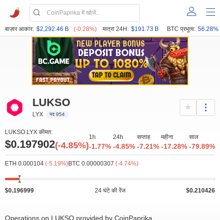
बाज़ार आकार:
$2,292.46 B
(-0.28%)
मात्रा 24H:
$191.73 B
BTC प्रभुत्व:
56.28%
LUKSO
LYX
पद 954
LUKSO LYX कीमत:
1h
24h
सप्ताह
महीना
साल
$0.197902
(-4.85%)
-1.77%
-4.85%
-7.21%
-17.28%
-79.89%
ETH 0.000104
(-5.19%)
BTC 0.00000307
(-4.74%)
$0.196999
24 घंटे की रेंज
$0.210426
Operations on LUKSO provided by CoinPaprika