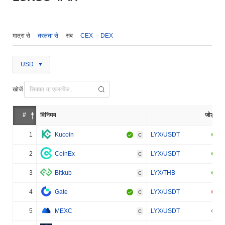
मात्रा से
तरलता से
सब
CEX
DEX
USD
खोजें
#
विनिमय
जोड़ा
1
Kucoin
LYX/USDT
C
2
CoinEx
LYX/USDT
C
3
Bitkub
LYX/THB
C
4
Gate
LYX/USDT
C
5
MEXC
LYX/USDT
C