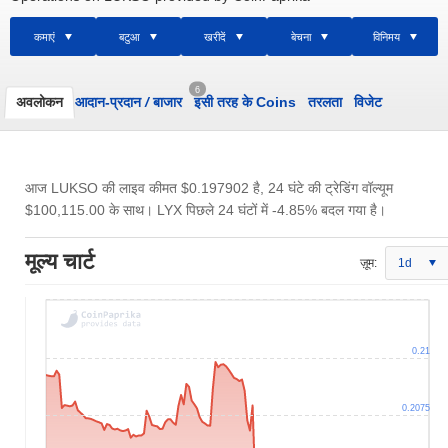
कमाएं
बटुआ
खरीदें
बेचना
विनिमय
6
अवलोकन
आदान-प्रदान
/
बाजार
इसी तरह के Coins
तरलता
विजेट
आज LUKSO की लाइव कीमत
$0.197902
है, 24 घंटे की ट्रेडिंग वॉल्यूम
$100,115.00
के साथ। LYX पिछले 24 घंटों में -4.85% बदल गया है।
मूल्य चार्ट
ज़ूम:
1d
0.21
0.2075