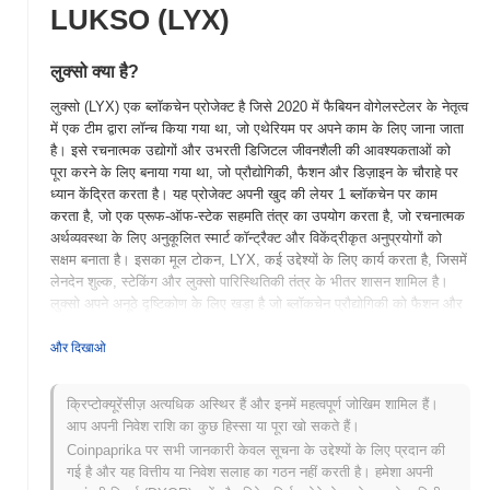
LUKSO (LYX)
लुक्सो क्या है?
लुक्सो (LYX) एक ब्लॉकचेन प्रोजेक्ट है जिसे 2020 में फैबियन वोगेलस्टेलर के नेतृत्व
में एक टीम द्वारा लॉन्च किया गया था, जो एथेरियम पर अपने काम के लिए जाना जाता
है। इसे रचनात्मक उद्योगों और उभरती डिजिटल जीवनशैली की आवश्यकताओं को
पूरा करने के लिए बनाया गया था, जो प्रौद्योगिकी, फैशन और डिज़ाइन के चौराहे पर
ध्यान केंद्रित करता है। यह प्रोजेक्ट अपनी खुद की लेयर 1 ब्लॉकचेन पर काम
करता है, जो एक प्रूफ-ऑफ-स्टेक सहमति तंत्र का उपयोग करता है, जो रचनात्मक
अर्थव्यवस्था के लिए अनुकूलित स्मार्ट कॉन्ट्रैक्ट और विकेंद्रीकृत अनुप्रयोगों को
सक्षम बनाता है। इसका मूल टोकन, LYX, कई उद्देश्यों के लिए कार्य करता है, जिसमें
लेनदेन शुल्क, स्टेकिंग और लुक्सो पारिस्थितिकी तंत्र के भीतर शासन शामिल है।
लुक्सो अपने अनूठे दृष्टिकोण के लिए खड़ा है जो ब्लॉकचेन प्रौद्योगिकी को फैशन और
जीवनशैली क्षेत्रों के साथ एकीकृत करता है, गैर-फंजिबल टोकन (NFTs) और
विकेंद्रीकृत अनुप्रयोगों के माध्यम से डिजिटल स्वामित्व और पहचान को बढ़ावा देता
और दिखाओ
है। यह स्थिति रचनाकारों और उपभोक्ताओं को सशक्त बनाने का लक्ष्य रखती है,
जिससे यह डिजिटल संपत्तियों और विकेंद्रीकृत पहचान समाधानों के विकसित होते
क्रिप्टोक्यूरेंसीज़ अत्यधिक अस्थिर हैं और इनमें महत्वपूर्ण जोखिम शामिल हैं।
परिदृश्य में एक महत्वपूर्ण खिलाड़ी बनता है।
आप अपनी निवेश राशि का कुछ हिस्सा या पूरा खो सकते हैं।
लुक्सो की शुरुआत कब और कैसे हुई?
Coinpaprika पर सभी जानकारी केवल सूचना के उद्देश्यों के लिए प्रदान की
गई है और यह वित्तीय या निवेश सलाह का गठन नहीं करती है। हमेशा अपनी
लुक्सो की शुरुआत मार्च 2020 में हुई जब इसके संस्थापक, मार्जोरी हर्नांडेज़, और