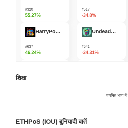
#320
#517
55.27%
-34.8%
HarryPotterObamaSonic10Inu (ETH)
Undeads Games
#637
#541
46.24%
-34.31%
DAO Maker Token
Bless
शिक्षा
#997
#461
32.52%
-30.88%
चयनित भाषा में 
Epic Chain
Orochi Network
ETHPoS (IOU) बुनियादी बातें
#525
#360
29.7%
-21.22%