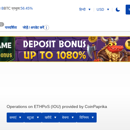
8 B
BTC प्रभुत्व:
56.45%
हिन्दी
USD
स
72
पारदर्शिता
जोड़ें / अपडेट करें
Operations on ETHPoS (IOU) provided by CoinPaprika
कमाएं
बटुआ
खरीदें
बेचना
विनिमय