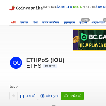
बाज़ार आकार:
$2,308.11 B
(0.57%)
मात्रा 24H:
$406.6
60746
3
API
समाचार
शिक्षा
बाजार अवलोकन
हाइलाइट्स
मुद्राओं
आदान-प्रदान
ETHPoS (IOU)
ETHS
कोई रैंक नहीं
विकल्प:
साझा करें
कॉइन तुलना
कॉइन अपडेट करें