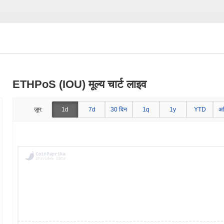
ETHPoS (IOU) मूल्य चार्ट लाइव
ज़ूम:
1d
7d
30 दिन
1q
1y
YTD
अ