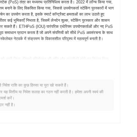
टेक (PoS) तंत्र का मध्यस्थ प्रतिनिधित्व करता है। 2022 में लॉन्च किया गया,
नाने के लिए विकसित किया गया, जिससे उपयोगकर्ता स्टेकिंग पुरस्कारों में भाग
चेन का उपयोग करता है, इसके स्मार्ट कॉन्ट्रैक्ट क्षमताओं का लाभ उठाते हुए
भीतर कई भूमिकाएँ निभाता है, जिसमें लेनदेन शुल्क, स्टेकिंग पुरस्कार और शासन
वित कर सकते हैं। ETHPoS (IOU) पारंपरिक एथेरियम उपयोगकर्ताओं और नए PoS
नूठा समाधान प्रदान करता है जो अपने संपत्तियों को सीधे PoS अवसंरचना के साथ
लेबल नेटवर्क में संक्रमण के विकासशील परिदृश्य में महत्वपूर्ण बनाती है।
 को जारी किया, जिसमें परियोजना की दृष्टि और तकनीकी ढांचे का विवरण दिया
ंभिक उपयोगकर्ताओं को प्लेटफॉर्म की विशेषताओं और कार्यक्षमताओं के साथ प्रयोग
ा गया, जो इसकी प्रारंभिक सार्वजनिक उपलब्धता को चिह्नित करता है और
ास ने एक स्केलेबल प्रूफ-ऑफ-स्टेक पारिस्थितिकी तंत्र बनाने पर ध्यान केंद्रित
वितरण जुलाई 2023 में एक निष्पक्ष लॉन्च मॉडल के माध्यम से हुआ, जिसने
नी निवेश राशि का कुछ हिस्सा या पूरा खो सकते हैं।
 प्राप्त करने की अनुमति दी। ये मौलिक कदम ETHPoS (IOU) की वृद्धि और
र यह वित्तीय या निवेश सलाह का गठन नहीं करती है। हमेशा अपनी स्वयं की
ेन परिदृश्य में एक उल्लेखनीय खिलाड़ी के रूप में स्थापित करते हैं।
मर्श करें।
र नहीं है।
ैयारी कर रहा है जिसका उद्देश्य स्केलेबिलिटी और प्रदर्शन को बढ़ाना है, जो
्रूपुट को अनुकूलित करने और विलंबता को कम करने के लिए डिज़ाइन किए गए हैं।
की तंत्र के भीतर एकीकरण का लक्ष्य बना रहा है, जो 2024 के दौरान रोल आउट
गकर्ता अनुभव में सुधार पर केंद्रित हैं। इन मील के पत्थरों पर प्रगति उनके