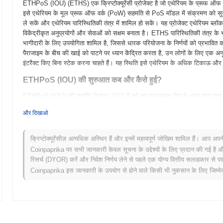
ETHPoS (IOU) (ETHS) एक क्रिप्टोक्यूरेंसी प्रोजेक्ट है जो एथेरियम के प्रूफ ऑफ स्
इसे एथेरियम के मूल प्रूफ ऑफ वर्क (PoW) सहमति से PoS मॉडल में संक्रमण को सुगम ब
ले सकें और एथेरियम पारिस्थितिकी तंत्र में शामिल हो सकें। यह प्रोजेक्ट एथेरियम ब्लॉक
विकेंद्रीकृत अनुप्रयोगों और सेवाओं को सक्षम बनाता है। ETHS पारिस्थितिकी तंत्र के 
भागीदारी के लिए उपयोगिता शामिल है, जिससे धारक परियोजना के निर्णयों को प्रभा
पैराजाइम के बीच की खाई को पाटने पर ध्यान केंद्रित करता है, उन लोगों के लिए एक अ
इंटरैक्ट किए बिना स्टेक करना चाहते हैं। यह स्थिति इसे एथेरियम के अधिक टिकाऊ और स्के
ETHPoS (IOU) की शुरुआत कब और कैसे हुई?
ETHPoS (IOU) की उत्पत्ति दिसंबर 2022 में हुई जब संस्थापक टीम ने अपने श्वेत पत्र
गया। प्रोजेक्ट ने मार्च 2023 में अपना टेस्टनेट लॉन्च किया, जिससे डेवलपर्स और प्रार
और दिखाओ
करने की अनुमति मिली। सफल टेस्टनेट चरण के बाद, मुख्यनेट जून 2023 में लॉन्च किय
उपयोगकर्ताओं को नेटवर्क के साथ पूरी तरह से जुड़ने की अनुमति देता है। प्रारंभिक विक
किया, जिसका उद्देश्य लेनदेन की दक्षता और सुरक्षा को बढ़ाना था। टोकन का प्रारंभिक 
क्रिप्टोक्यूरेंसीज़ अत्यधिक अस्थिर हैं और इनमें महत्वपूर्ण जोखिम शामिल हैं। आप अप
प्रतिभागियों को पारंपरिक धन जुटाने के तरीकों की सीमाओं के बिना ETHPoS (IOU)
Coinpaprika पर सभी जानकारी केवल सूचना के उद्देश्यों के लिए प्रदान की गई है औ
इसके पारिस्थितिकी तंत्र के विकास के लिए आधार स्थापित करते हैं, इसे विकासशील ब्लॉकच
रिसर्च (DYOR) करें और निवेश निर्णय लेने से पहले एक योग्य वित्तीय सलाहकार से परा
Coinpaprika इस जानकारी के उपयोग से होने वाले किसी भी नुकसान के लिए जिम्मेदा
ETHPoS (IOU) के लिए आगे क्या है?
आधिकारिक अपडेट के अनुसार, ETHPoS (IOU) एक महत्वपूर्ण प्रोटोकॉल अपग्रेड के लिए त
Q1 2024 के लिए निर्धारित है। यह अपग्रेड कई नए फीचर्स पेश करेगा जो लेनदेन के थ
इसके अतिरिक्त, प्रोजेक्ट एक श्रृंखला के रणनीतिक साझेदारियों और DeFi पारिस्थिति
होने की उम्मीद है। ये पहलकदमी ETHPoS (IOU) की उपयोगिता का विस्तार करने और उपयो