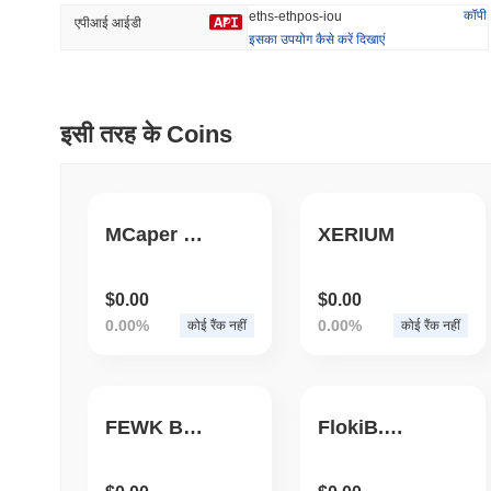
कॉपी
eths-ethpos-iou
एपीआई आईडी
इसका उपयोग कैसे करें दिखाएं
प्रवृत्त
हाल ही में जोड़ा
HEX (Pulsechain)
SACOIN
इसी तरह के Coins
#139
#10228
16.7%
1.1%
MCaper Coin
XERIUM
$0.00
$0.00
0.00%
0.00%
कोई रैंक नहीं
कोई रैंक नहीं
FEWK Byte
FlokiB.ORG