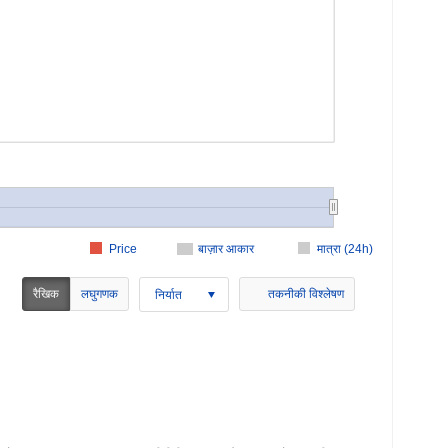
Price
बाज़ार आकार
मात्रा (24h)
रैखिक
लघुगणक
तकनीकी विश्लेषण
निर्यात