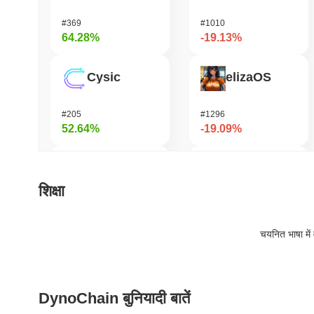
#369
#1010
64.28%
-19.13%
Cysic
elizaOS
#205
#1296
52.64%
-19.09%
FUNToken
Home
शिक्षा
#371
#412
43.09%
-14.99%
चयनित भाषा में 
DODO
Seeker
DynoChain बुनियादी बातें
#596
#366
40.5%
-14.9%