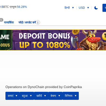
9 B
BTC प्रभुत्व:
56.28%
हिन्दी
USD
स
73
पारदर्शिता
जोड़ें / अपडेट करें
Operations on DynoChain provided by CoinPaprika
कमाएं
बटुआ
खरीदें
बेचना
विनिमय