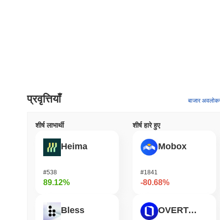
प्रवृत्तियाँ
बाजार अवलोक
शीर्ष लाभार्थी
शीर्ष हारे हुए
Heima
Mobox
#538
#1841
89.12%
-80.68%
Bless
OVERTAKE