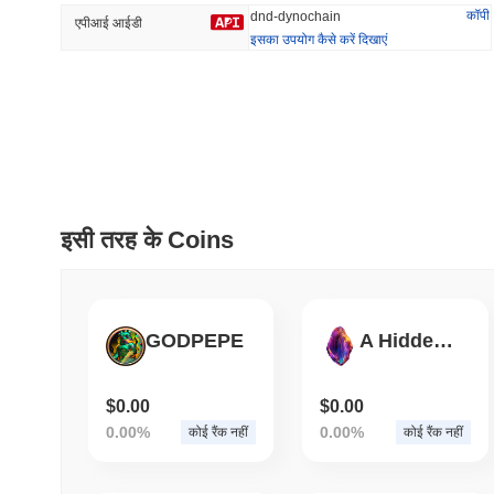
कॉपी
dnd-dynochain
एपीआई आईडी
इसका उपयोग कैसे करें दिखाएं
प्रवृत्त
हाल ही में जोड़ा
Hyperliquid
SACOIN
#10
#6811
-0.57%
-1.97%
इसी तरह के Coins
GODPEPE
A Hidden Gem
$0.00
$0.00
0.00%
0.00%
कोई रैंक नहीं
कोई रैंक नहीं