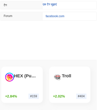
एक टैग सुझाएं
टैग
ियन के नकद फंड को एथेरियम पर लाया
Forum
facebook.com
यूनतम पढ़ें
श से पहले चार दिवसीय सीनेट विंडो पर निर्भर करता है
म पढ़ें
BVNK सौदे के साथ स्थिरकॉइन में प्रवेश किया
HEX (Pulsechain)
Troll
म पढ़ें
+2.84%
+2.02%
#159
#404
ारी हासिल की, जबकि केंद्रीकृत एक्सचेंज का वॉल्यूम गिरा