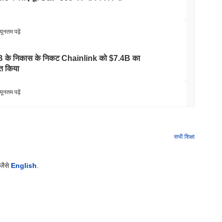
यूनतम पढ़ें
 के निकास के निकट Chainlink को $7.4B का
त किया
यूनतम पढ़ें
इन ईटीएफ होल्डिंग्स को घटाकर अपने स्टेक्ड ईथर पर दांव को
सभी शिक्षा
यूनतम पढ़ें
 जैसे
English
.
आया, Q2 की वृद्धि 1.5% पर धीमी
यूनतम पढ़ें