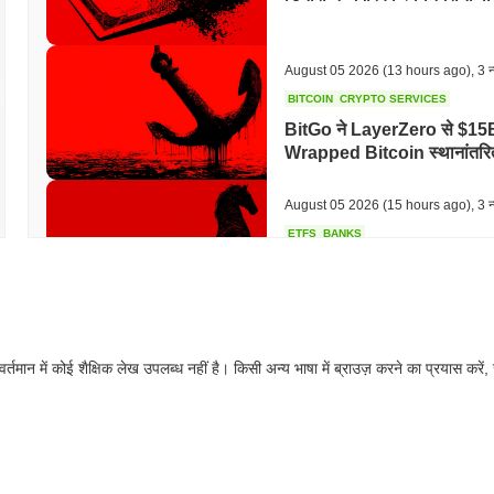
August 05 2026
(13 hours ago)
,
3 न्
BITCOIN
CRYPTO SERVICES
BitGo ने LayerZero से $15B
Wrapped Bitcoin स्थानांतरि
August 05 2026
(15 hours ago)
,
3 न्
ETFS
BANKS
इटली के सबसे बड़े बैंक ने बिटकॉ
तीन गुना किया
August 05 2026
(17 hours ago)
,
3 न्
वर्तमान में कोई शैक्षिक लेख उपलब्ध नहीं है। किसी अन्य भाषा में ब्राउज़ करने का प्रयास करें,
ECONOMIC DATA
WEB3
अमेरिका का जीडीपी डेटा ऑनचेन 
August 05 2026
(19 hours ago)
,
3 न्