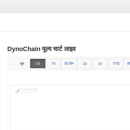
DynoChain मूल्य चार्ट लाइव
ज़ूम:
1d
7d
30 दिन
1q
1y
YTD
अ