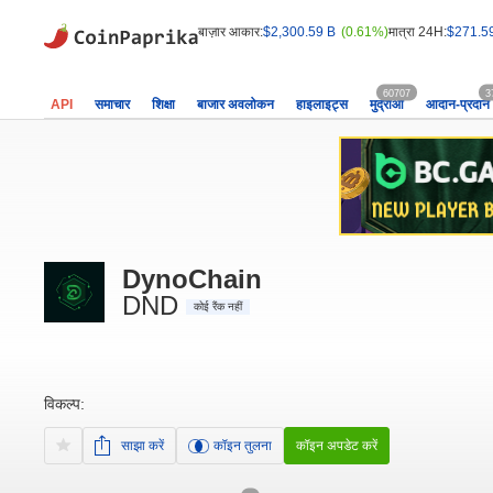
बाज़ार आकार:
$2,300.59 B
(0.61%)
मात्रा 24H:
$271.5
60707
3
API
समाचार
शिक्षा
बाजार अवलोकन
हाइलाइट्स
मुद्राओं
आदान-प्रदान
DynoChain
DND
कोई रैंक नहीं
विकल्प:
साझा करें
कॉइन तुलना
कॉइन अपडेट करें