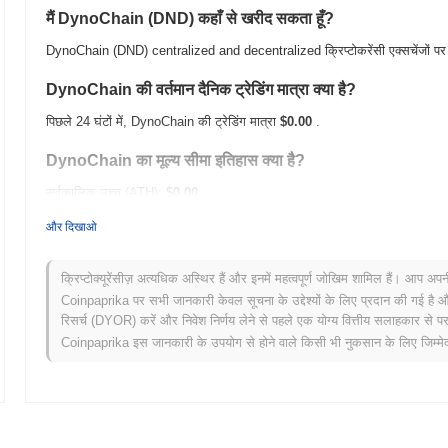
मैं DynoChain (DND) कहाँ से खरीद सकता हूँ?
DynoChain (DND) centralized and decentralized क्रिप्टोकरेंसी एक्सचेंजों पर व
DynoChain की वर्तमान दैनिक ट्रेडिंग मात्रा क्या है?
पिछले 24 घंटों में, DynoChain की ट्रेडिंग मात्रा
$0.00
.
DynoChain का मूल्य सीमा इतिहास क्या है?
सर्वकालिक उच्च (ATH):
$0.00
सर्वकालिक निम्न (ATL):
$0.00
और दिखाओ
DynoChain वर्तमान में अपने ATH से
~0.00%
नीचे कारोबार कर रहा है .
क्रिप्टोक्यूरेंसीज़ अत्यधिक अस्थिर हैं और इनमें महत्वपूर्ण जोखिम शामिल हैं। आप अप
व्यापक क्रिप्टो बाजार की तुलना में DynoChain कैसा प्रदर्शन कर रहा
Coinpaprika पर सभी जानकारी केवल सूचना के उद्देश्यों के लिए प्रदान की गई है औ
रिसर्च (DYOR) करें और निवेश निर्णय लेने से पहले एक योग्य वित्तीय सलाहकार से परा
पिछले 7 दिनों में, DynoChain ने
0.00%
बढ़ा, समग्र क्रिप्टो बाजार जिसने
0.61%
की
Coinpaprika इस जानकारी के उपयोग से होने वाले किसी भी नुकसान के लिए जिम्मेदा
मूल्य कार्रवाई में अस्थायी पिछड़ापन का संकेत देता है।