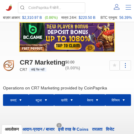
बाज़ार आकार:
$2,310.97 B
(0.86%)
मात्रा 24H:
$220.50 B
BTC प्रभुत्व:
56.39%
CR7 Marketing
$0.00
(0.00%)
CR7
कोई रैंक नहीं
Operations on CR7 Marketing provided by CoinPaprika
कमाएं
बटुआ
खरीदें
बेचना
विनिमय
0
अवलोकन
आदान-प्रदान
/
बाजार
इसी तरह के Coins
तरलता
विजेट