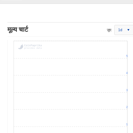
मूल्य चार्ट
ज़ूम:
1d
5
4
3
2
1