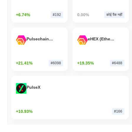
+6.74%
0.00%
#192
कोई रैंक नहीं
Pulsechain Bridged HEX (Pulsechain)
eHEX (Ethereum)
+21.41%
+19.35%
#6098
#6488
PulseX
+10.93%
#166