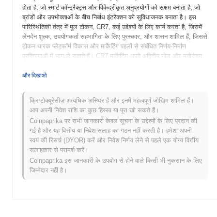
होता है, जो स्मार्ट कॉन्ट्रैक्ट्स और विकेंद्रीकृत अनुप्रयोगों को सक्षम बनाता है, जो
ब्रांडों और उपभोक्ताओं के बीच निर्बाध इंटरैक्शन को सुविधाजनक बनाता है। इस
पारिस्थितिकी तंत्र में मूल टोकन, CR7, कई उद्देश्यों के लिए कार्य करता है, जिसमें
लेनदेन शुल्क, उपयोगकर्ता सहभागिता के लिए पुरस्कार, और शासन शामिल हैं, जिससे
टोकन धारक प्लेटफॉर्म विकास और मार्केटिंग पहलों से संबंधित निर्णय-निर्माण
प्रक्रियाओं में भाग ले सकते हैं। CR7 मार्केटिंग अपने अद्वितीय खेल और मनोरंजन
मार्केटिंग के साथ ब्लॉकचेन प्रौद्योगिकी के एकीकरण के लिए खड़ा है, जिसका उद्देश्य
विज्ञापन अभियानों में पारदर्शिता और दक्षता को बढ़ाना है। यह स्थिति इसे पारंपरिक
और दिखाओ
ब्रांडों और उभरते क्रिप्टो प्रोजेक्ट्स दोनों की सेवा करने की अनुमति देती है, जिससे
यह डिजिटल मार्केटिंग के विकसित परिदृश्य में एक महत्वपूर्ण खिलाड़ी बन जाता है।
क्रिप्टोक्यूरेंसीज़ अत्यधिक अस्थिर हैं और इनमें महत्वपूर्ण जोखिम शामिल हैं।
आप अपनी निवेश राशि का कुछ हिस्सा या पूरा खो सकते हैं।
CR7 मार्केटिंग की शुरुआत कब और कैसे हुई?
Coinpaprika पर सभी जानकारी केवल सूचना के उद्देश्यों के लिए प्रदान की
CR7 मार्केटिंग की शुरुआत मार्च 2022 में हुई जब संस्थापक टीम ने अपने श्वेत पत्र
गई है और यह वित्तीय या निवेश सलाह का गठन नहीं करती है। हमेशा अपनी
को जारी किया, जिसमें प्रोजेक्ट का दृष्टिकोण और उद्देश्य स्पष्ट किए गए। प्रोजेक्ट ने
स्वयं की रिसर्च (DYOR) करें और निवेश निर्णय लेने से पहले एक योग्य वित्तीय
जून 2022 में अपना टेस्टनेट लॉन्च किया, जिससे डेवलपर्स और प्रारंभिक
सलाहकार से परामर्श करें।
उपयोगकर्ताओं को इसकी विशेषताओं और कार्यक्षमताओं का पता लगाने का अवसर
Coinpaprika इस जानकारी के उपयोग से होने वाले किसी भी नुकसान के लिए
मिला। सफल परीक्षण के बाद, मुख्यनेट को सितंबर 2022 में लॉन्च किया गया, जो
जिम्मेदार नहीं है।
इसकी प्रारंभिक सार्वजनिक उपलब्धता को चिह्नित करता है और उपयोगकर्ताओं को
प्लेटफॉर्म के साथ पूरी तरह से संलग्न होने की अनुमति देता है। प्रारंभिक विकास ने
क्रिप्टोक्यूरेंसी प्रोजेक्ट्स के लिए एक मजबूत मार्केटिंग पारिस्थितिकी तंत्र बनाने पर
ध्यान केंद्रित किया, जिसमें सामुदायिक सहभागिता और नवोन्मेषी प्रचार रणनीतियों
पर जोर दिया गया। टोकन का प्रारंभिक वितरण अक्टूबर 2022 में एक निष्पक्ष लॉन्च