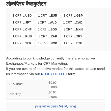
लोकप्रिय कैलकुलेटर
1 CR7
=
...
USD
1 CR7
=
...
EUR
1 CR7
=
...
GBP
1 CR7
=
...
JPY
1 CR7
=
...
AUD
1 CR7
=
...
CAD
1 CR7
=
...
CHF
1 CR7
=
...
SGD
1 CR7
=
...
MXN
1 CR7
=
...
RUB
1 CR7
=
...
ZAR
1 CR7
=
...
TRY
1 CR7
=
...
SEK
1 CR7
=
...
NOK
1 CR7
=
...
ETH
According to our knowledge currently there are no active
Exchanges/Markets for CR7 Marketing.
If you are aware of an active market for this asset, please send
us information via our
form.
MODIFY PROJECT
$0.00
CR7 कीमत
0.00%
$0.00
24h मात्रा
0.00%
इन आंकड़ों का उपयोग कैसे करें, यहां पढ़ें