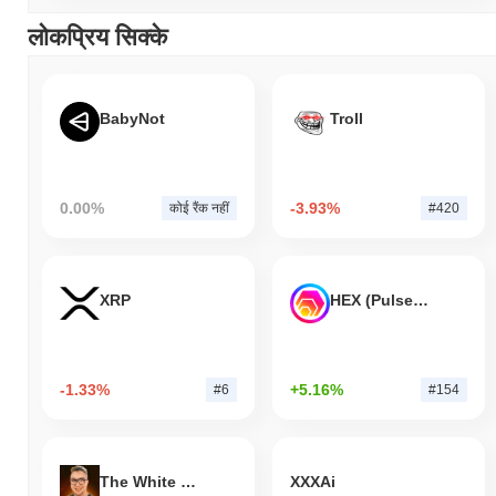
लोकप्रिय सिक्के
BabyNot
Troll
0.00%
-3.93%
कोई रैंक नहीं
#420
XRP
HEX (Pulsechain)
-1.33%
+5.16%
#6
#154
The White Bull
XXXAi