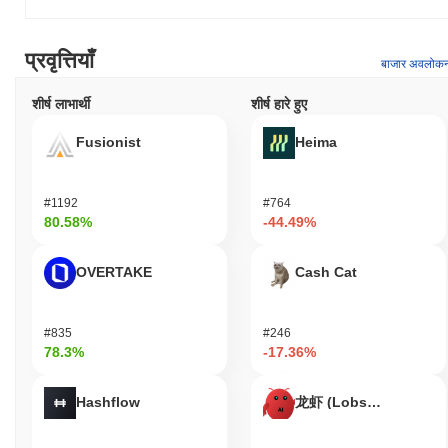
वॉलेट और मार्केटप्लेस का समर्थन करता है, यह सुनिश्चित करते हुए कि उपयोगकर्ता
आसानी से अपने टोकन का प्रबंधन कर सकें और सेवाओं तक पहुँच प्राप्त कर सकें।
इसके अलावा, CLIPPY का उपयोग ऑफ-चेन लाभों के लिए किया जा सकता है जैसे
प्रवृत्तियाँ
बाजार अवलोक
छूट, सदस्यता लाभ, और पुरस्कार, जो उपयोगकर्ता जुड़ाव और निष्ठा को बढ़ाता है।
कुल मिलाकर, CLIPPY The OG AI उपयोगकर्ताओं, धारकों, और डेवलपर्स के
शीर्ष लाभार्थी
शीर्ष हारे हुए
लिए एक मजबूत ढांचा प्रदान करता है ताकि वे अपने पारिस्थितिकी तंत्र के भीतर
इंटरैक्ट कर सकें और फल-फूल सकें।
Fusionist
Heima
क्या CLIPPY The OG AI अभी भी सक्रिय या प्रासंगिक है?
CLIPPY The OG AI सितंबर 2023 में घोषित एक हालिया अपडेट के माध्यम से
#1192
#764
सक्रिय है, जिसने उपयोगकर्ता इंटरैक्शन और कार्यक्षमता को बढ़ाने के लिए नए फीचर्स
80.58%
-44.49%
पेश किए। विकास वर्तमान में AI-चालित एनालिटिक्स और उपयोगकर्ता अनुभव में
सुधार पर केंद्रित है, यह सुनिश्चित करते हुए कि यह तेजी से विकसित हो रहे AI
OVERTAKE
Cash Cat
परिदृश्य में प्रासंगिक बना रहे। प्रोजेक्ट विभिन्न प्लेटफार्मों के साथ एकीकरण बनाए
रखता है, जिससे उपयोगकर्ता इसके क्षमताओं का लाभ उठा सकें, जिसमें उत्पादकता
उपकरण और संचार सेवाएँ शामिल हैं। इसके अतिरिक्त, CLIPPY का सोशल
#835
#246
मीडिया पर एक सक्रिय समुदाय है, जहाँ यह उपयोगकर्ताओं के साथ जुड़ता है और
78.3%
-17.36%
अपडेट साझा करता है, जो इसकी निरंतर प्रासंगिकता को और दर्शाता है। शासन
मॉडल भी लागू है, हाल की प्रस्तावों पर सामुदायिक चर्चा के साथ, जो निरंतर सुधार
और उपयोगकर्ता आवश्यकताओं के अनुकूलन के प्रति प्रतिबद्धता को दर्शाता है। ये
Hashflow
龙虾 (Lobster)
संकेतक AI क्षेत्र में इसकी निरंतर प्रासंगिकता का समर्थन करते हैं, यह दर्शाते हुए
कि CLIPPY The OG AI न केवल सक्रिय है बल्कि अपने उपयोगकर्ता आधार की