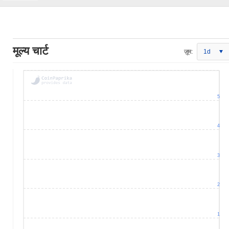
मूल्य चार्ट
ज़ूम:
1d
5
4
3
2
1