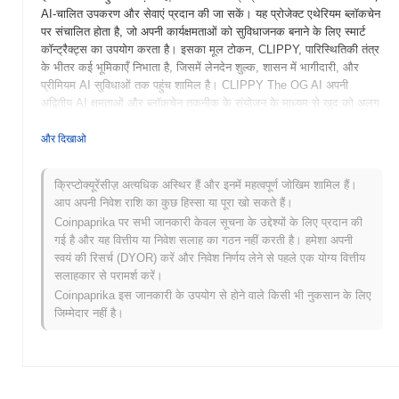
AI-चालित उपकरण और सेवाएं प्रदान की जा सकें। यह प्रोजेक्ट एथेरियम ब्लॉकचेन
पर संचालित होता है, जो अपनी कार्यक्षमताओं को सुविधाजनक बनाने के लिए स्मार्ट
कॉन्ट्रैक्ट्स का उपयोग करता है। इसका मूल टोकन, CLIPPY, पारिस्थितिकी तंत्र
के भीतर कई भूमिकाएँ निभाता है, जिसमें लेनदेन शुल्क, शासन में भागीदारी, और
प्रीमियम AI सुविधाओं तक पहुंच शामिल है। CLIPPY The OG AI अपनी
अद्वितीय AI क्षमताओं और ब्लॉकचेन तकनीक के संयोजन के माध्यम से खुद को अलग
करता है, जिसका उद्देश्य अनुभवी और नए क्रिप्टो उत्साही लोगों के लिए एक
उपयोगकर्ता-अनुकूल वातावरण बनाना है। यह नवोन्मेषी दृष्टिकोण CLIPPY को
और दिखाओ
विकेंद्रीकृत अनुप्रयोगों और AI एकीकरण के विकसित होते परिदृश्य में एक महत्वपूर्ण
खिलाड़ी के रूप में स्थापित करता है।
क्रिप्टोक्यूरेंसीज़ अत्यधिक अस्थिर हैं और इनमें महत्वपूर्ण जोखिम शामिल हैं।
आप अपनी निवेश राशि का कुछ हिस्सा या पूरा खो सकते हैं।
CLIPPY The OG AI की शुरुआत कब और कैसे हुई?
Coinpaprika पर सभी जानकारी केवल सूचना के उद्देश्यों के लिए प्रदान की
CLIPPY The OG AI की शुरुआत मार्च 2021 में हुई जब डेवलपर्स की एक टीम ने
गई है और यह वित्तीय या निवेश सलाह का गठन नहीं करती है। हमेशा अपनी
इसके व्हाइटपेपर को जारी किया, जिसमें प्रोजेक्ट की दृष्टि और तकनीकी ढांचा का
स्वयं की रिसर्च (DYOR) करें और निवेश निर्णय लेने से पहले एक योग्य वित्तीय
विवरण दिया गया। प्रोजेक्ट ने जून 2021 में अपना टेस्टनेट लॉन्च किया, जिससे
सलाहकार से परामर्श करें।
प्रारंभिक उपयोगकर्ताओं को इसकी सुविधाओं के साथ प्रयोग करने और फीडबैक देने
Coinpaprika इस जानकारी के उपयोग से होने वाले किसी भी नुकसान के लिए
की अनुमति मिली। इसके बाद सितंबर 2021 में मेननेट लॉन्च हुआ, जिसने CLIPPY
जिम्मेदार नहीं है।
The OG AI का आधिकारिक पदार्पण किया। प्रारंभिक विकास का ध्यान एक AI-
चालित प्लेटफॉर्म बनाने पर केंद्रित था जो विभिन्न ब्लॉकचेन तकनीकों के साथ
सहजता से एकीकृत हो, जिसका उद्देश्य उपयोगकर्ता इंटरैक्शन और पहुंच को बढ़ाना
था। टोकन का प्रारंभिक वितरण अक्टूबर 2021 में एक निष्पक्ष लॉन्च मॉडल के
माध्यम से हुआ, जिसने प्रतिभागियों को पारंपरिक धन जुटाने के तरीकों की सीमाओं के