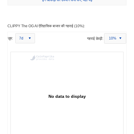
इन आंकड़ों का उपयोग कैसे करें, यहां पढ़ें
CLIPPY The OG AI ऐतिहासिक बाजार की गहराई (10%):
ज़ूम:
7d
गहराई डेवढ़ी:
10%
No data to display