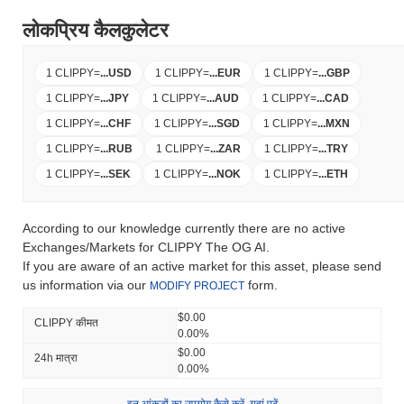
लोकप्रिय कैलकुलेटर
1 CLIPPY
=
...
USD
1 CLIPPY
=
...
EUR
1 CLIPPY
=
...
GBP
1 CLIPPY
=
...
JPY
1 CLIPPY
=
...
AUD
1 CLIPPY
=
...
CAD
1 CLIPPY
=
...
CHF
1 CLIPPY
=
...
SGD
1 CLIPPY
=
...
MXN
1 CLIPPY
=
...
RUB
1 CLIPPY
=
...
ZAR
1 CLIPPY
=
...
TRY
1 CLIPPY
=
...
SEK
1 CLIPPY
=
...
NOK
1 CLIPPY
=
...
ETH
According to our knowledge currently there are no active
Exchanges/Markets for CLIPPY The OG AI.
If you are aware of an active market for this asset, please send
us information via our
form.
MODIFY PROJECT
$0.00
CLIPPY कीमत
0.00%
$0.00
24h मात्रा
0.00%