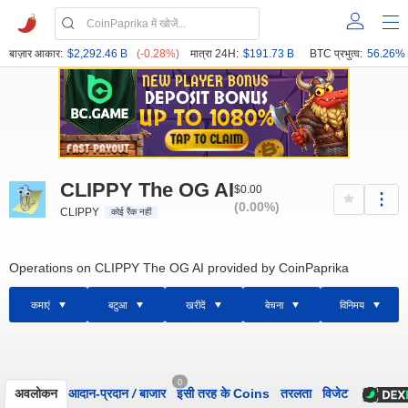
बाज़ार आकार:
$2,292.46 B
(-0.28%)
मात्रा 24H:
$191.73 B
BTC प्रभुत्व:
56.26%
CLIPPY The OG AI
$0.00
(0.00%)
CLIPPY
कोई रैंक नहीं
Operations on CLIPPY The OG AI provided by CoinPaprika
कमाएं
बटुआ
खरीदें
बेचना
विनिमय
0
अवलोकन
आदान-प्रदान
/
बाजार
इसी तरह के Coins
तरलता
विजेट