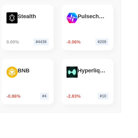
म पढ़ें
Stealth
Pulsechain
आया, Q2 की वृद्धि 1.5% पर धीमी
0.00%
-0.06%
#4439
#209
BNB
Hyperliquid
-0.86%
-2.83%
#4
#10