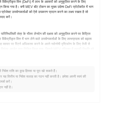
 विकेंद्रीकृत वित्त (DeFi) में लाभ के अवसरों को अनुकूलित करने के लिए
ाइन किया गया है। बनी MEV बॉट टोकन का मुख्य उद्देश्य DeFi प्रोटोकॉल में भाग
ेन प्रोजेक्ट उपयोगकर्ताओं को ऐसे उपकरण प्रदान करने का लक्ष्य रखता है जो
 मदद करें।
रिस्थितिकी तंत्र के भीतर लेनदेन की दक्षता को अनुकूलित करने पर केंद्रित
केंद्रीकृत वित्त में भाग लेने वाले उपयोगकर्ताओं के लिए लाभप्रदता को बढ़ाता
यह व्यापार पर रिटर्न अधिकतम करने के अपने नवोन्मेषी दृष्टिकोण के लिए तेजी से
रंतर अपडेट द्वारा चिह्नित किया गया, जिसने MEV परिदृश्य में इसकी स्थिति को
 कई रोमांचक रोडमैप अपडेट के साथ बढ़ाने के लिए तैयार है। आगामी सुविधाओं में
नी निवेश राशि का कुछ हिस्सा या पूरा खो सकते हैं।
ो अपनी रणनीतियों को प्रभावी ढंग से अनुकूलित करने में सक्षम बनाएंगे। समुदाय
र यह वित्तीय या निवेश सलाह का गठन नहीं करती है। हमेशा अपनी स्वयं की
ों और सहयोगात्मक परियोजनाओं पर ध्यान केंद्रित किया गया है ताकि विकास को
मर्श करें।
ं अपनी उपयोगिता का विस्तार करना है, उपयोगकर्ताओं को अपने रिटर्न को
र नहीं है।
ैसे-जैसे वे सामने आते हैं!
्ता द्वारा निकाला जाने वाला मूल्य) रणनीतियों के माध्यम से लाभ अधिकतम करने
रिक टोकनों के विपरीत, इसकी विशेष विशेषता वास्तविक समय के डेटा का लाभ उठाना