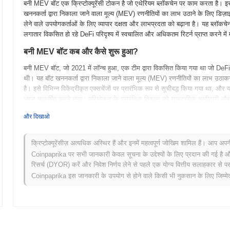
बनी MEV बॉट एक क्रिप्टोक्यूरेंसी टोकन है जो एथेरियम ब्लॉकचेन पर काम करता है। इसे
खननकर्ता द्वारा निकाला जाने वाला मूल्य (MEV) रणनीतियों का लाभ उठाने के लिए डिज़
लेने वाले उपयोगकर्ताओं के लिए व्यापार दक्षता और लाभप्रदता को बढ़ाना है। यह ब्लॉकच
लगातार विकसित हो रहे DeFi परिदृश्य में स्वचालित और अधिकतम रिटर्न प्राप्त करने में
बनी MEV बॉट कब और कैसे शुरू हुआ?
बनी MEV बॉट, जो 2021 में लॉन्च हुआ, एक टीम द्वारा विकसित किया गया था जो DeFi पा
थी। यह बॉट खननकर्ता द्वारा निकाला जाने वाला मूल्य (MEV) रणनीतियों का लाभ उठाकर वि
है। इसे विभिन्न विकेंद्रीकृत एक्सचेंजों पर प्रारंभिक रूप से सूचीबद्ध किया गया था, और 
ध्यान आकर्षित करने लगा। परियोजना के प्रारंभिक विकास को सामुदायिक भागीदारी और नि
मजबूत किया।
और दिखाओ
बनी MEV बॉट के लिए आगे क्या है?
बनी MEV बॉट अपने प्लेटफॉर्म को उपयोगकर्ता अनुभव में सुधार और दक्षता बढ़ाने के लिए
क्रिप्टोक्यूरेंसीज़ अत्यधिक अस्थिर हैं और इनमें महत्वपूर्ण जोखिम शामिल हैं। आप अप
उन्नत व्यापार एल्गोरिदम और उन्नत विश्लेषणात्मक उपकरण शामिल हैं, जो उपयोगकर्ताओं क
Coinpaprika पर सभी जानकारी केवल सूचना के उद्देश्यों के लिए प्रदान की गई है औ
सक्रिय रूप से भविष्य की योजनाओं को आकार देने में संलग्न है, जिसमें शैक्षिक संसाधन
रिसर्च (DYOR) करें और निवेश निर्णय लेने से पहले एक योग्य वित्तीय सलाहकार से परा
बढ़ावा मिल सके। जैसे-जैसे बनी MEV बॉट विकसित होता है, इसका लक्ष्य DeFi क्षेत्र मे
Coinpaprika इस जानकारी के उपयोग से होने वाले किसी भी नुकसान के लिए जिम्मेदा
अधिकतम करने के लिए नवोन्मेषी समाधान प्रदान करना है। इन विकासों के लिए तैयार रहें ज
बनी MEV बॉट को क्या खास बनाता है?
बनी MEV बॉट अन्य क्रिप्टोक्यूरेंसी से अलग है क्योंकि इसका अनूठा ध्यान MEV (खननकर
पर है, जो इष्टतम लेनदेन निष्पादन के लिए उन्नत एल्गोरिदम का उपयोग करता है। पारंप