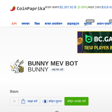
बाज़ार आकार:
$2,307.82 B
(0.09%)
मात्रा 24H:
$318.4
60706
3
API
समाचार
शिक्षा
बाजार अवलोकन
हाइलाइट्स
मुद्राओं
आदान-प्रदान
BUNNY MEV BOT
BUNNY
कोई रैंक नहीं
विकल्प:
साझा करें
कॉइन तुलना
कॉइन अपडेट करें