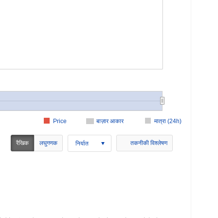
Price
बाज़ार आकार
मात्रा (24h)
रैखिक
लघुगणक
तकनीकी विश्लेषण
निर्यात