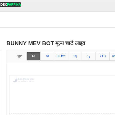
BUNNY MEV BOT मूल्य चार्ट लाइव
ज़ूम:
1d
7d
30 दिन
1q
1y
YTD
अ