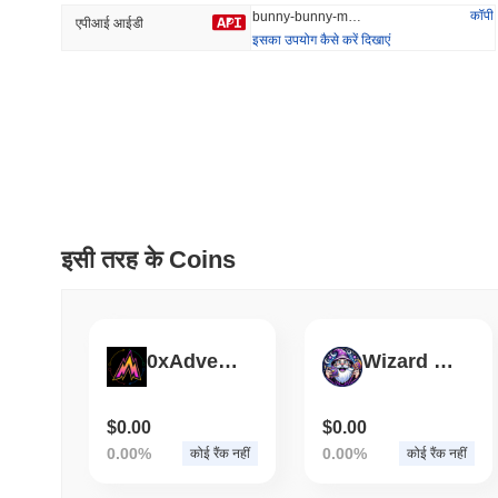
कॉपी
bunny-bunny-mev-bot
एपीआई आईडी
इसका उपयोग कैसे करें दिखाएं
प्रवृत्त
हाल ही में जोड़ा
Hyperliquid
SACOIN
#10
#6622
-2.86%
-3.57%
इसी तरह के Coins
0xAdventure
Wizard World WIZ
$0.00
$0.00
0.00%
0.00%
कोई रैंक नहीं
कोई रैंक नहीं