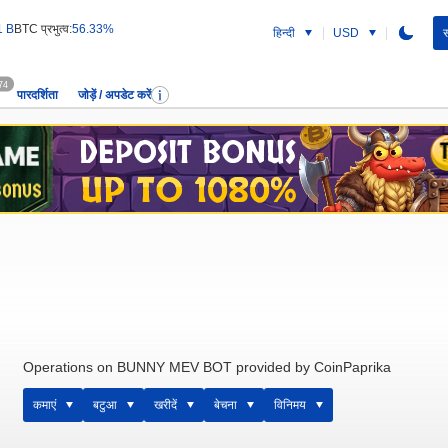
1 B
BTC प्रभुत्व:
56.33%
हिन्दी
USD
स
74
पारदर्शिता
जोड़ें / अपडेट करें
Operations on BUNNY MEV BOT provided by CoinPaprika
कमाएं
बटुआ
खरीदें
बेचना
विनिमय