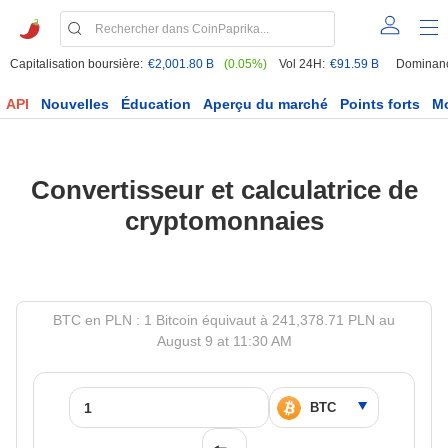
Capitalisation boursière:
€2,001.80 B
(0.05%)
Vol 24H:
€91.59 B
Dominan
API
Nouvelles
Éducation
Aperçu du marché
Points forts
M
Convertisseur et calculatrice de
cryptomonnaies
BTC en PLN : 1 Bitcoin équivaut à 241,378.71 PLN au
August 9 at 11:30 AM