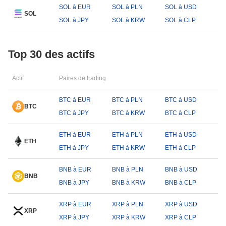
SOL à EUR
SOL à PLN
SOL à USD
SOL
SOL à JPY
SOL à KRW
SOL à CLP
Top 30 des actifs
Actif
Paires de trading
BTC à EUR
BTC à PLN
BTC à USD
BTC
BTC à JPY
BTC à KRW
BTC à CLP
ETH à EUR
ETH à PLN
ETH à USD
ETH
ETH à JPY
ETH à KRW
ETH à CLP
BNB à EUR
BNB à PLN
BNB à USD
BNB
BNB à JPY
BNB à KRW
BNB à CLP
XRP à EUR
XRP à PLN
XRP à USD
XRP
XRP à JPY
XRP à KRW
XRP à CLP