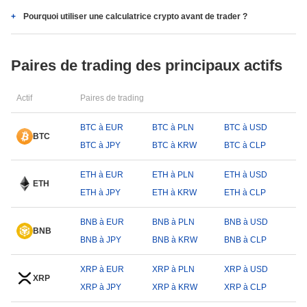
Pourquoi utiliser une calculatrice crypto avant de trader ?
Paires de trading des principaux actifs
Actif
Paires de trading
BTC à EUR
BTC à PLN
BTC à USD
BTC
BTC à JPY
BTC à KRW
BTC à CLP
ETH à EUR
ETH à PLN
ETH à USD
ETH
ETH à JPY
ETH à KRW
ETH à CLP
BNB à EUR
BNB à PLN
BNB à USD
BNB
BNB à JPY
BNB à KRW
BNB à CLP
XRP à EUR
XRP à PLN
XRP à USD
XRP
XRP à JPY
XRP à KRW
XRP à CLP