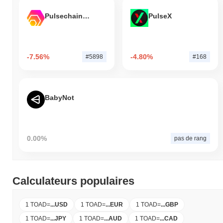
Pulsechain Bridged HEX (Pulsechain)
PulseX
-7.56%
-4.80%
#5898
#168
BabyNot
0.00%
pas de rang
Calculateurs populaires
1 TOAD
=
...
USD
1 TOAD
=
...
EUR
1 TOAD
=
...
GBP
1 TOAD
=
...
JPY
1 TOAD
=
...
AUD
1 TOAD
=
...
CAD