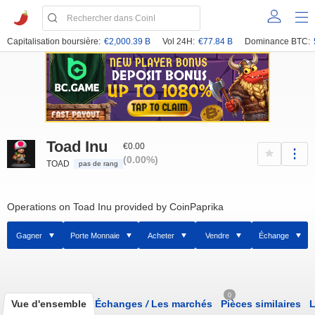
Capitalisation boursière:
€2,000.39 B
Vol 24H:
€77.84 B
Dominance BTC:
Toad Inu
€0.00
(0.00%)
TOAD
pas de rang
Operations on Toad Inu provided by CoinPaprika
Gagner
Porte Monnaie
Acheter
Vendre
Échange
0
Vue d'ensemble
Échanges
/
Les marchés
Pièces similaires
L