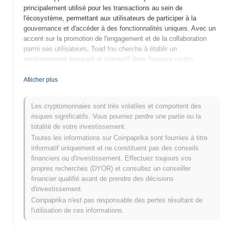
principalement utilisé pour les transactions au sein de
l'écosystème, permettant aux utilisateurs de participer à la
gouvernance et d'accéder à des fonctionnalités uniques. Avec un
accent sur la promotion de l'engagement et de la collaboration
parmi ses utilisateurs, Toad Inu cherche à établir un
environnement amusant et interactif dans l'espace crypto.
Quand et comment Toad Inu a-t-il commencé ?
Afiicher plus
Toad Inu a été lancé en 2021 en tant que projet de cryptomonnaie
dirigé par la communauté. Créé par une équipe anonyme, il vise à
Les cryptomonnaies sont très volatiles et comportent des
combiner des éléments de la culture des mèmes avec la finance
risques significatifs. Vous pourriez perdre une partie ou la
décentralisée (DeFi). Le projet a gagné en popularité grâce à son
totalité de votre investissement.
inscription initiale sur des échanges décentralisés et s'est depuis
Toutes les informations sur Coinpaprika sont fournies à titre
concentré sur la construction d'une communauté dynamique et
informatif uniquement et ne constituent pas des conseils
d'un écosystème autour de son jeton. Les événements majeurs
financiers ou d'investissement. Effectuez toujours vos
de son développement précoce incluent diverses campagnes de
propres recherches (DYOR) et consultez un conseiller
marketing et des partenariats qui ont aidé à sensibiliser et à
financier qualifié avant de prendre des décisions
adopter le projet dans l'espace crypto.
d'investissement.
Coinpaprika n'est pas responsable des pertes résultant de
Qu'est-ce qui attend Toad Inu ?
l'utilisation de ces informations.
Toad Inu est prêt pour des développements passionnants alors
qu'il progresse dans sa feuille de route. Les fonctionnalités à venir