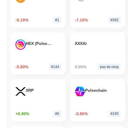
-0.19%
-7.15%
#1
#392
HEX (Pulsechain)
XXXAi
-5.80%
0.00%
#144
pas de rang
XRP
Pulsechain
+0.40%
-3.85%
#6
#195