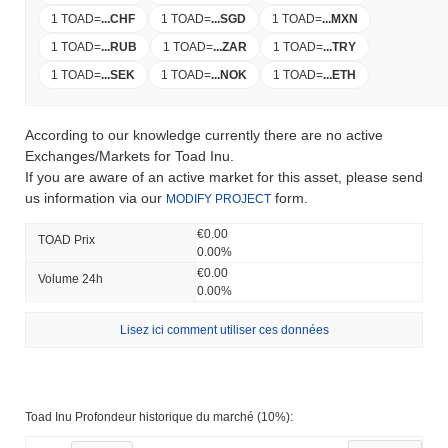
1 TOAD
=
...
CHF
1 TOAD
=
...
SGD
1 TOAD
=
...
MXN
1 TOAD
=
...
RUB
1 TOAD
=
...
ZAR
1 TOAD
=
...
TRY
1 TOAD
=
...
SEK
1 TOAD
=
...
NOK
1 TOAD
=
...
ETH
According to our knowledge currently there are no active
Exchanges/Markets for Toad Inu.
If you are aware of an active market for this asset, please send
us information via our
form.
MODIFY PROJECT
€0.00
TOAD Prix ​​
0.00%
€0.00
Volume 24h
0.00%
Lisez ici comment utiliser ces données
Toad Inu Profondeur historique du marché (10%):