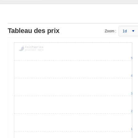
Tableau des prix
Zoom :
1d
5
4
3
2
1