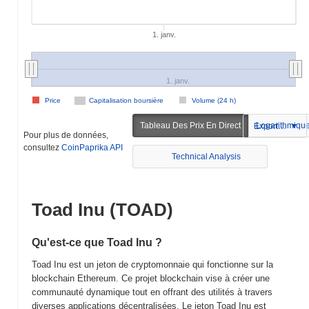
1. janv.
1. janv.
Price
Capitalisation boursière
Volume (24 h)
Tableau Des Prix En Direct
Logarithmiqu
Exportation
Pour plus de données,
consultez
CoinPaprika API
Technical Analysis
Toad Inu (TOAD)
Qu'est-ce que Toad Inu ?
Toad Inu est un jeton de cryptomonnaie qui fonctionne sur la
blockchain Ethereum. Ce projet blockchain vise à créer une
communauté dynamique tout en offrant des utilités à travers
diverses applications décentralisées. Le jeton Toad Inu est