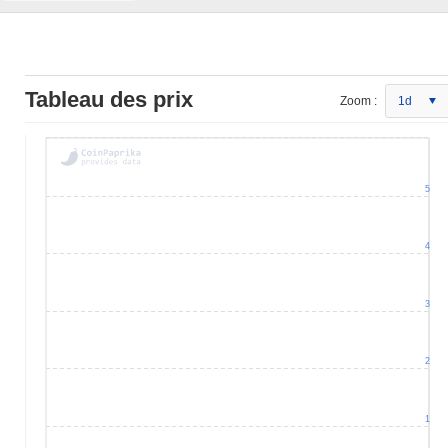
Tableau des prix
Zoom :
1d
5
4
3
2
1