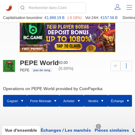
Capitalisation boursière:
€1,988.19 B
(-0.18%)
Vol 24H:
€157.58 B
Domina
PEPE World
€0.00
(0.00%)
PEPE
pas de rang
Operations on PEPE World provided by CoinPaprika
Gagner
Porte Monnaie
Acheter
Vendre
Échange
0
Vue d'ensemble
Échanges
/
Les marchés
Pièces similaires
L