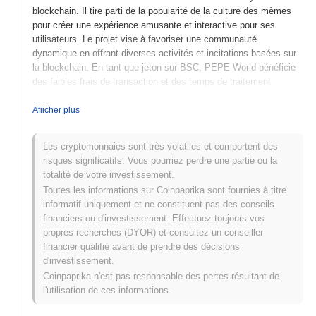
blockchain. Il tire parti de la popularité de la culture des mèmes
pour créer une expérience amusante et interactive pour ses
utilisateurs. Le projet vise à favoriser une communauté
dynamique en offrant diverses activités et incitations basées sur
la blockchain. En tant que jeton sur BSC, PEPE World bénéficie
des faibles frais de transaction et des temps de traitement
rapides du réseau, le rendant accessible à un large éventail
d'utilisateurs.
Afiicher plus
Quand et comment PEPE World a-t-il commencé ?
Les cryptomonnaies sont très volatiles et comportent des
PEPE World a été lancé en 2023, inspiré par le personnage de
risques significatifs. Vous pourriez perdre une partie ou la
mème Internet populaire, Pepe la Grenouille. Le projet a été créé
totalité de votre investissement.
par une équipe de développeurs anonymes qui visaient à
Toutes les informations sur Coinpaprika sont fournies à titre
construire une cryptomonnaie dirigée par la communauté. La
informatif uniquement et ne constituent pas des conseils
pièce a rapidement attiré l'attention en raison de son origine basée
financiers ou d'investissement. Effectuez toujours vos
sur les mèmes et a été initialement listée sur plusieurs échanges
propres recherches (DYOR) et consultez un conseiller
décentralisés peu après son lancement. Un événement significatif
financier qualifié avant de prendre des décisions
dans son développement précoce a été la croissance rapide de
d'investissement.
sa communauté, qui a contribué à accroître sa visibilité dans
Coinpaprika n'est pas responsable des pertes résultant de
l'espace crypto.
l'utilisation de ces informations.
Qu'est-ce qui s'annonce pour PEPE World ?