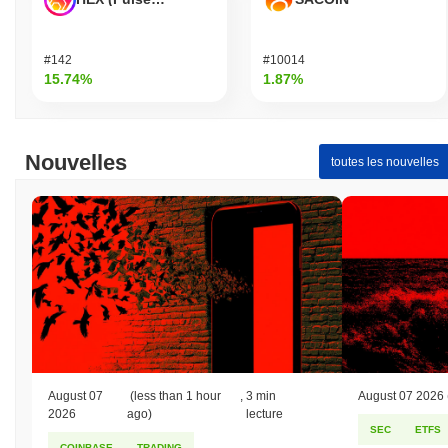
Quel est le volume de trading quotidien actuel de
PEPE World ?
#142
#10014
Au cours des dernières 24 heures, le volume de trading de PEPE
15.74%
1.87%
World s'élève à
€0.00
.
Quel est l'historique de la fourchette de prix de
PEPE World ?
Nouvelles
toutes les nouvelles
Plus Haut Historique (ATH) :
€0.0
156
9
Plus Bas Historique (ATL) :
€0.00
PEPE World se négocie actuellement
~99.71%
en dessous de
son ATH .
Comment PEPE World performe-t-il par rapport au
marché crypto plus large ?
Au cours des 7 derniers jours, PEPE World a a gagné
0.00%
,
surpassant le marché crypto global qui a affiché une baisse de
0.18%
. Cela indique une performance solide de l'action des prix
August 07
(less than 1 hour
,
3 min
August 07 2026
de PEPE par rapport à la dynamique du marché plus large.
2026
ago)
lecture
SEC
ETFS
COINBASE
TRADING