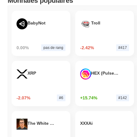
Monnaies populaires
BabyNot
Troll
0.00%
-2.42%
pas de rang
#417
XRP
HEX (Pulsechain)
-2.07%
+15.74%
#6
#142
The White Bull
XXXAi