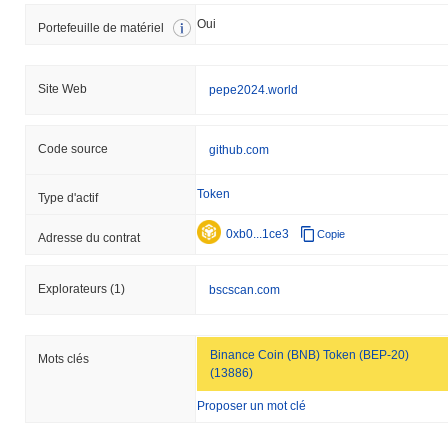
Oui
Portefeuille de matériel
Site Web
pepe2024.world
Code source
github.com
Token
Type d'actif
0xb0...1ce3
Copie
Adresse du contrat
Explorateurs
(1)
bscscan.com
Binance Coin (BNB) Token (BEP-20)
Mots clés
(13886)
Proposer un mot clé