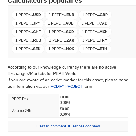
Calculateurs populaires
1 PEPE
=
...
USD
1 PEPE
=
...
EUR
1 PEPE
=
...
GBP
1 PEPE
=
...
JPY
1 PEPE
=
...
AUD
1 PEPE
=
...
CAD
1 PEPE
=
...
CHF
1 PEPE
=
...
SGD
1 PEPE
=
...
MXN
1 PEPE
=
...
RUB
1 PEPE
=
...
ZAR
1 PEPE
=
...
TRY
1 PEPE
=
...
SEK
1 PEPE
=
...
NOK
1 PEPE
=
...
ETH
According to our knowledge currently there are no active
Exchanges/Markets for PEPE World.
If you are aware of an active market for this asset, please send
us information via our
form.
MODIFY PROJECT
€0.00
PEPE Prix ​​
0.00%
€0.00
Volume 24h
0.00%
Lisez ici comment utiliser ces données