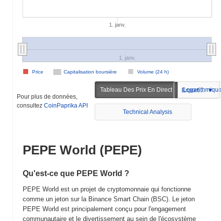
1. janv.
1. janv.
Price
Capitalisation boursière
Volume (24 h)
Tableau Des Prix En Direct
Logarithmiqu
Exportation
Pour plus de données,
consultez
CoinPaprika API
Technical Analysis
PEPE World (PEPE)
Qu'est-ce que PEPE World ?
PEPE World est un projet de cryptomonnaie qui fonctionne
comme un jeton sur la Binance Smart Chain (BSC). Le jeton
PEPE World est principalement conçu pour l'engagement
communautaire et le divertissement au sein de l'écosystème