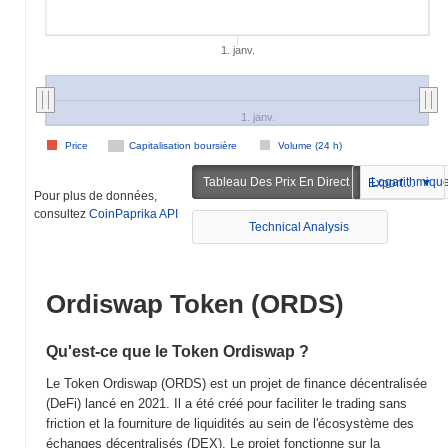
1. janv.
1. janv.
Price
Capitalisation boursière
Volume (24 h)
Tableau Des Prix En Direct
Logarithmiqu
Exportation
Pour plus de données,
consultez
CoinPaprika API
Technical Analysis
Ordiswap Token (ORDS)
Qu'est-ce que le Token Ordiswap ?
Le Token Ordiswap (ORDS) est un projet de finance décentralisée
(DeFi) lancé en 2021. Il a été créé pour faciliter le trading sans
friction et la fourniture de liquidités au sein de l'écosystème des
échanges décentralisés (DEX). Le projet fonctionne sur la