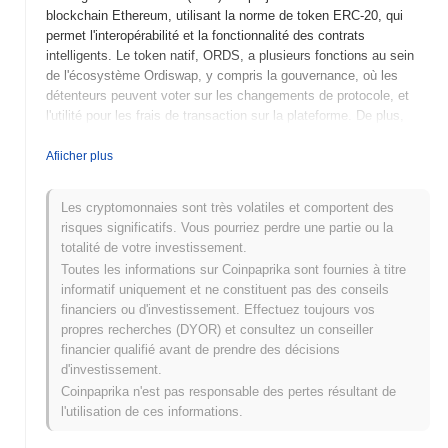
blockchain Ethereum, utilisant la norme de token ERC-20, qui
permet l'interopérabilité et la fonctionnalité des contrats
intelligents. Le token natif, ORDS, a plusieurs fonctions au sein
de l'écosystème Ordiswap, y compris la gouvernance, où les
détenteurs peuvent voter sur les changements de protocole, et
l'utilité pour les frais de transaction sur la plateforme. De plus,
ORDS peut être utilisé pour le staking, permettant aux utilisateurs
de gagner des récompenses tout en contribuant à la sécurité et à
Afiicher plus
la liquidité du réseau. Le Token Ordiswap se distingue par son
accent sur des expériences de trading conviviales et des
Les cryptomonnaies sont très volatiles et comportent des
solutions de liquidité innovantes, le positionnant comme un acteur
risques significatifs. Vous pourriez perdre une partie ou la
significatif dans l'espace DeFi. Son engagement à améliorer
totalité de votre investissement.
l'accessibilité et l'efficacité du trading décentralisé le rend
Toutes les informations sur Coinpaprika sont fournies à titre
pertinent dans le paysage évolutif des cryptomonnaies.
informatif uniquement et ne constituent pas des conseils
Quand et comment le Token Ordiswap a-t-il
financiers ou d'investissement. Effectuez toujours vos
commencé ?
propres recherches (DYOR) et consultez un conseiller
financier qualifié avant de prendre des décisions
Le Token Ordiswap a vu le jour en mars 2021 lorsque l'équipe
d'investissement.
fondatrice a publié son livre blanc, décrivant la vision et le cadre
Coinpaprika n'est pas responsable des pertes résultant de
technique du projet. Le projet a lancé son testnet en juin 2021,
l'utilisation de ces informations.
permettant aux premiers utilisateurs d'interagir avec la plateforme
et de fournir des retours. Après des tests réussis, le mainnet a