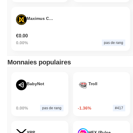
Maximus Coin
€0.00
0.00%
pas de rang
Monnaies populaires
BabyNot
Troll
0.00%
-1.36%
pas de rang
#417
XRP
HEX (Pulsechain)