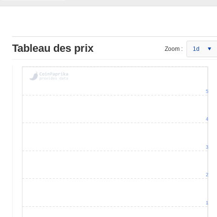
Tableau des prix
Zoom :
1d
5
4
3
2
1