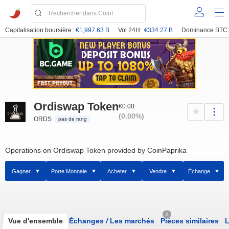
Capitalisation boursière:
€1,997.63 B
Vol 24H:
€334.27 B
Dominance BTC:
Ordiswap Token
€0.00
(0.00%)
ORDS
pas de rang
Operations on Ordiswap Token provided by CoinPaprika
Gagner
Porte Monnaie
Acheter
Vendre
Échange
0
Vue d'ensemble
Échanges
/
Les marchés
Pièces similaires
L