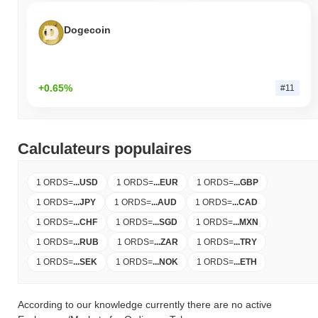
Dogecoin
+0.65%
#11
Calculateurs populaires
1 ORDS
=
...
USD
1 ORDS
=
...
EUR
1 ORDS
=
...
GBP
1 ORDS
=
...
JPY
1 ORDS
=
...
AUD
1 ORDS
=
...
CAD
1 ORDS
=
...
CHF
1 ORDS
=
...
SGD
1 ORDS
=
...
MXN
1 ORDS
=
...
RUB
1 ORDS
=
...
ZAR
1 ORDS
=
...
TRY
1 ORDS
=
...
SEK
1 ORDS
=
...
NOK
1 ORDS
=
...
ETH
According to our knowledge currently there are no active