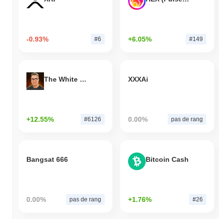
-0.93%
+6.05%
#6
#149
The White Bull
XXXAi
+12.55%
0.00%
#6126
pas de rang
Bangsat 666
Bitcoin Cash
0.00%
+1.76%
pas de rang
#26