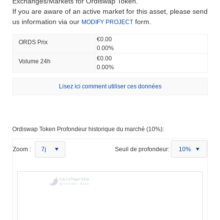
Exchanges/Markets for Ordiswap Token.
If you are aware of an active market for this asset, please send
us information via our
form.
MODIFY PROJECT
€0.00
ORDS Prix ​​
0.00%
€0.00
Volume 24h
0.00%
Lisez ici comment utiliser ces données
Ordiswap Token Profondeur historique du marché (10%):
Zoom :
7j
Seuil de profondeur:
10%