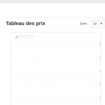
Tableau des prix
Zoom :
1d
5
4
3
2
1