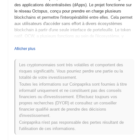
des applications décentralisées (dApps). Le projet fonctionne sur
le réseau Octopus, conçu pour prendre en charge plusieurs
blockchains et permettre l'interopérabilité entre elles. Cela permet
aux utilisateurs d'accéder sans effort à divers écosystèmes
blockchain à partir d'une seule interface de portefeuille. Le token
natif, OCW, a plusieurs fonctions au sein de l'écosystème, y
compris les frais de transaction, le staking et la gouvernance,
permettant aux utilisateurs de participer aux processus
Afiicher plus
décisionnels liés au développement et aux fonctionnalités de la
plateforme. OctopusWallet se distingue par son accent sur la
Les cryptomonnaies sont très volatiles et comportent des
compatibilité inter-chaînes et la facilité d'utilisation, le positionnant
risques significatifs. Vous pourriez perdre une partie ou la
comme une solution polyvalente pour les utilisateurs de
totalité de votre investissement.
cryptomonnaies, qu'ils soient novices ou expérimentés, cherchant
Toutes les informations sur Coinpaprika sont fournies à titre
à gérer efficacement leurs actifs à travers différents réseaux
informatif uniquement et ne constituent pas des conseils
blockchain.
financiers ou d'investissement. Effectuez toujours vos
Quand et comment OctopusWallet a-t-il commencé
propres recherches (DYOR) et consultez un conseiller
?
financier qualifié avant de prendre des décisions
d'investissement.
OctopusWallet a vu le jour en mars 2021 lorsque l'équipe
Coinpaprika n'est pas responsable des pertes résultant de
fondatrice a publié son livre blanc, décrivant la vision et les
l'utilisation de ces informations.
spécifications techniques du projet. Le projet a lancé son testnet
en juin 2021, permettant aux développeurs et aux premiers