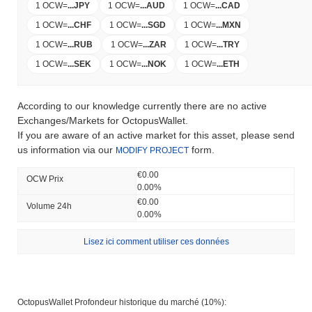
1 OCW
=
...
JPY
1 OCW
=
...
AUD
1 OCW
=
...
CAD
1 OCW
=
...
CHF
1 OCW
=
...
SGD
1 OCW
=
...
MXN
1 OCW
=
...
RUB
1 OCW
=
...
ZAR
1 OCW
=
...
TRY
1 OCW
=
...
SEK
1 OCW
=
...
NOK
1 OCW
=
...
ETH
According to our knowledge currently there are no active
Exchanges/Markets for OctopusWallet.
If you are aware of an active market for this asset, please send
us information via our
form.
MODIFY PROJECT
€0.00
OCW Prix ​​
0.00%
€0.00
Volume 24h
0.00%
Lisez ici comment utiliser ces données
OctopusWallet Profondeur historique du marché (10%):