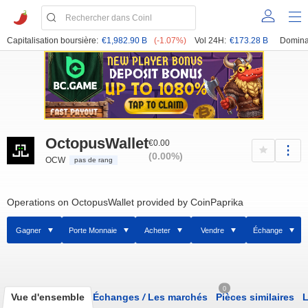
Capitalisation boursière:
€1,982.90 B
(-1.07%)
Vol 24H:
€173.28 B
Domina
OctopusWallet
€0.00
(0.00%)
OCW
pas de rang
Operations on OctopusWallet provided by CoinPaprika
Gagner
Porte Monnaie
Acheter
Vendre
Échange
0
Vue d'ensemble
Échanges
/
Les marchés
Pièces similaires
L