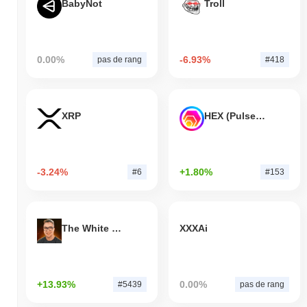
BabyNot
Troll
0.00%
-6.93%
pas de rang
#418
XRP
HEX (Pulsechain)
-3.24%
+1.80%
#6
#153
The White Bull
XXXAi
+13.93%
0.00%
#5439
pas de rang