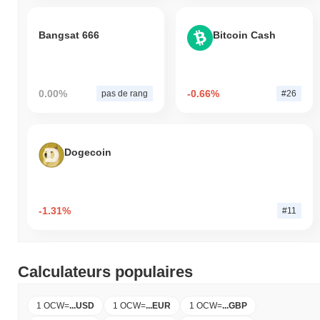
Bangsat 666
Bitcoin Cash
0.00%
-0.66%
pas de rang
#26
Dogecoin
-1.31%
#11
Calculateurs populaires
1 OCW
=
...
USD
1 OCW
=
...
EUR
1 OCW
=
...
GBP