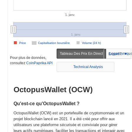
1. janv.
1. janv.
Price
Capitalisation boursière
Volume (24 h)
Tableau Des Prix En Direct
Logarithmiqu
Exportation
Pour plus de données,
consultez
CoinPaprika API
Technical Analysis
OctopusWallet (OCW)
Qu'est-ce qu'OctopusWallet ?
OctopusWallet (OCW) est un portefeuille de cryptomonnaie et un
projet blockchain lancé en 2021. Il a été créé pour offrir aux
utilisateurs une plateforme sécurisée et conviviale pour gérer
leurs actifs numériques, faciliter les transactions et interagir avec