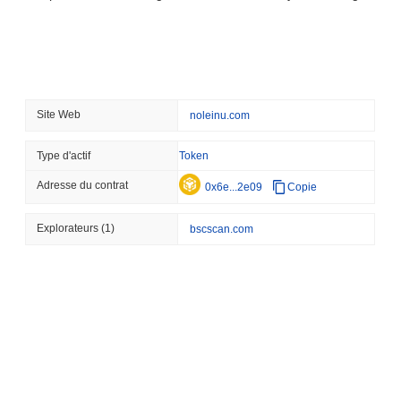
Wells Fargo rejoint la co
August 07 2026
(22 hours ago)
,
3 
STABLECOIN
JAPAN
Site Web
noleinu.com
JPYC lève 38 millions de 
COM Maruwa parie sur le
Type d'actif
Token
Adresse du contrat
0x6e...2e09
Copie
August 07 2026
(1 day ago)
,
3 min 
BITCOIN
HACKERS
Explorateurs
(1)
bscscan.com
'Extrêmement mauvais' : 
critiques en environ un j
August 06 2026
(1 day ago)
,
3 min 
STABLECOINS
VISA
Western Union transforme
d'achat instantané avec 