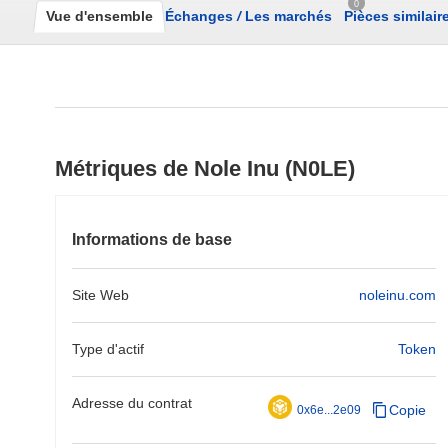
0
Vue d'ensemble
Échanges
/
Les marchés
Pièces similair
Métriques de Nole Inu (N0LE)
Informations de base
Site Web
noleinu.com
Type d'actif
Token
Adresse du contrat
Copie
0x6e...2e09