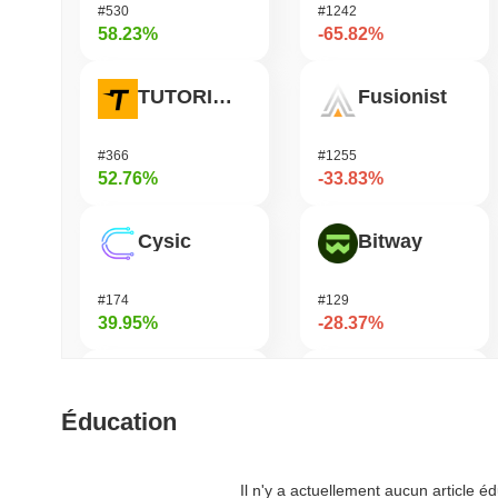
#530
#1242
58.23%
-65.82%
TUTORIAL
Fusionist
#366
#1255
52.76%
-33.83%
Cysic
Bitway
#174
#129
39.95%
-28.37%
Momentum
Orochi Network
Éducation
#358
#362
39.67%
-27.14%
Il n'y a actuellement aucun article 