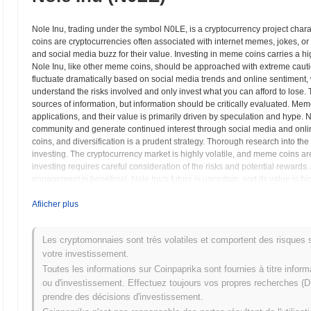
Nole Inu, trading under the symbol N0LE, is a cryptocurrency project chara
coins are cryptocurrencies often associated with internet memes, jokes, or 
and social media buzz for their value. Investing in meme coins carries a hig
Nole Inu, like other meme coins, should be approached with extreme cauti
fluctuate dramatically based on social media trends and online sentiment, with 
understand the risks involved and only invest what you can afford to lose
sources of information, but information should be critically evaluated. Mem
applications, and their value is primarily driven by speculation and hype. N
community and generate continued interest through social media and onl
coins, and diversification is a prudent strategy. Thorough research into 
investing. The cryptocurrency market is highly volatile, and meme coins ar
investing requires careful consideration of the risks and potential rewards. 
engagement is beneficial. Nole Inu's future is uncertain, and its value is
support. Independent verification of all claims and cautious consideratio
investment decision. The Nole Inu project presents a high risk, high rewar
Afiicher plus
Nole Inu (N0LE) FAQ – Indicateurs Clés et Ape
Les cryptomonnaies sont très volatiles et comportent des risques sig
votre investissement.
Où puis-je acheter Nole Inu (N0LE) ?
Toutes les informations sur Coinpaprika sont fournies à titre infor
ou d'investissement. Effectuez toujours vos propres recherches (DY
Nole Inu (N0LE) est largement disponible sur les plateformes d'écha
prendre des décisions d'investissement.