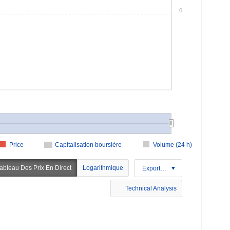
0
Price
Capitalisation boursière
Volume (24 h)
ableau Des Prix En Direct
Logarithmique
Exportation
Technical Analysis