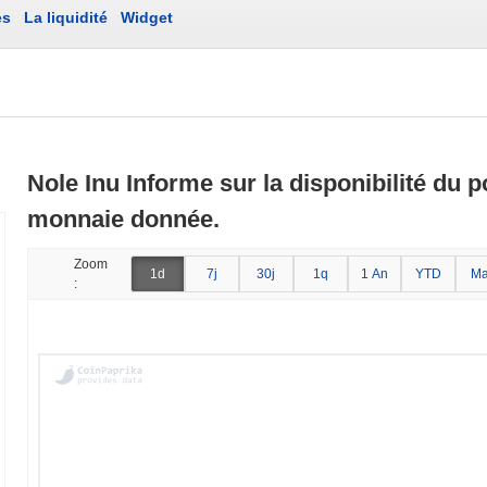
es
La liquidité
Widget
Nole Inu Informe sur la disponibilité du p
monnaie donnée.
Zoom
1d
7j
30j
1q
1 An
YTD
Ma
: