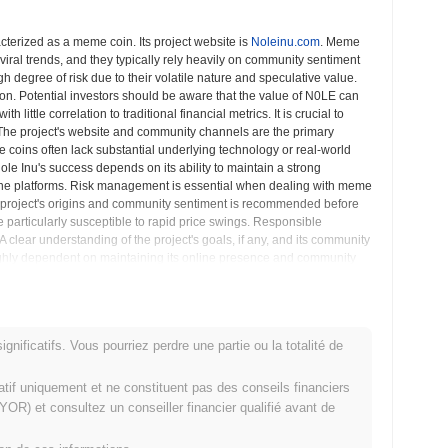
cterized as a meme coin. Its project website is
Noleinu.com
. Meme
viral trends, and they typically rely heavily on community sentiment
h degree of risk due to their volatile nature and speculative value.
on. Potential investors should be aware that the value of N0LE can
little correlation to traditional financial metrics. It is crucial to
. The project's website and community channels are the primary
e coins often lack substantial underlying technology or real-world
ole Inu's success depends on its ability to maintain a strong
ine platforms. Risk management is essential when dealing with meme
the project's origins and community sentiment is recommended before
e particularly susceptible to rapid price swings. Responsible
A clear understanding of the project's goals, if any, and its community
 highly dependent on maintaining its online presence and community
n of the potential downsides are necessary before making any
d scenario typical of meme coins.
rçus du Marché
nificatifs. Vous pourriez perdre une partie ou la totalité de
matif uniquement et ne constituent pas des conseils financiers
OR) et consultez un conseiller financier qualifié avant de
nge de cryptomonnaies centralized and decentralized.