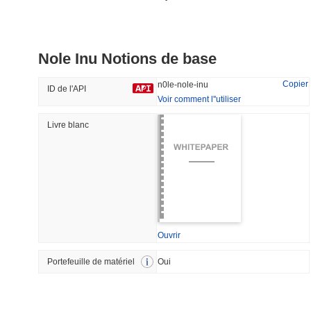
DAO Maker Token
Pirate Nation Token
Nole Inu Notions de base
#980
#2159
36.43%
-23.3%
Copier
n0le-nole-inu
ID de l'API
Voir comment l''utiliser
Livre blanc
Tendance
Récemment Ajouté
HEX (Pulsechain)
SACOIN
#139
#10727
17.66%
0.27%
Ouvrir
Portefeuille de matériel
Oui