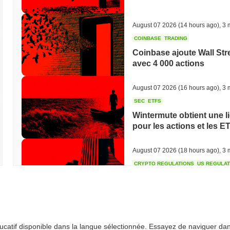
August 07 2026
(14 hours ago)
,
3 
COINBASE
TRADING
Coinbase ajoute Wall Str
avec 4 000 actions
August 07 2026
(16 hours ago)
,
3 
SEC
ETFS
Wintermute obtient une l
pour les actions et les E
August 07 2026
(18 hours ago)
,
3 
CRYPTO REGULATIONS
US REGULA
La loi CLARITY au point 
August 07 2026
(20 hours ago)
,
3 
éducatif disponible dans la langue sélectionnée. Essayez de naviguer da
TOKENIZATION
BANKS