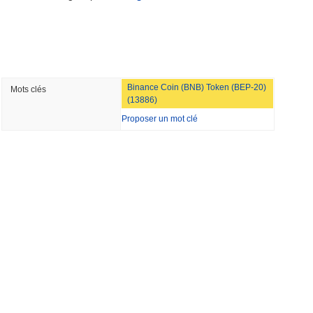
urse bancaire pour tokeniser les dépôts
min lecture
Binance Coin (BNB) Token (BEP-20)
Mots clés
dollars alors que le géant de la logistique AZ-
(13886)
 stablecoin en yen
Proposer un mot clé
lecture
l'équipe rouge de Bitcoin signale 85 bugs
our
lecture
 les envois de fonds en dollars en pouvoir
Visa