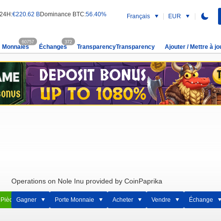
 24H:
€220.62 B
Dominance BTC:
56.40%
Français
EUR
60757
372
Monnaies
Échanges
TransparencyTransparency
Ajouter / Mettre à jo
Operations on Nole Inu provided by CoinPaprika
 Pièce
Gagner
Porte Monnaie
Acheter
Vendre
Échange