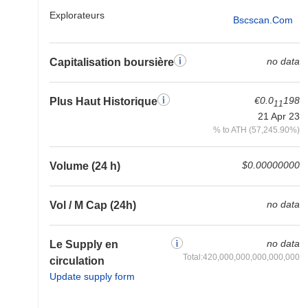
Explorateurs
Bscscan.com
no data
Capitalisation boursière
€0.0
198
Plus Haut Historique
11
21 Apr 23
% to ATH (57,245.90%)
$0.00000000
Volume (24 h)
no data
Vol / M Cap (24h)
no data
Le Supply en
Total:420,000,000,000,000,000
circulation
Update supply form