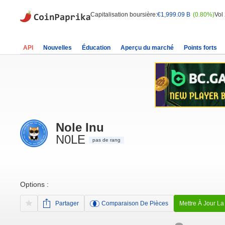
Capitalisation boursière:
€1,999.09 B
(0.80%)
Vol
API
Nouvelles
Éducation
Aperçu du marché
Points forts
Nole Inu
N0LE
pas de rang
Options :
Partager
Comparaison De Pièces
Mettre À Jour La