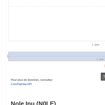
1. janv.
1. janv.
T
Pour plus de données, consultez
CoinPaprika API
Nole Inu (N0LE)