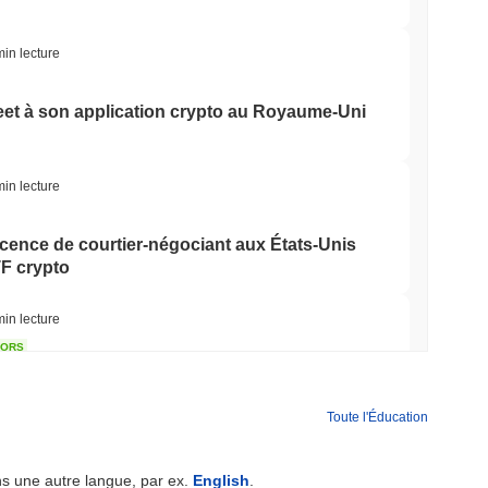
min lecture
eet à son application crypto au Royaume-Uni
min lecture
icence de courtier-négociant aux États-Unis
TF crypto
min lecture
TORS
mort alors que la pause d'août approche
Toute l'Éducation
min lecture
ns une autre langue, par ex.
English
.