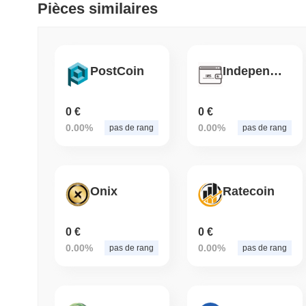
Pièces similaires
PostCoin
Independent Money System
0 €
0 €
0.00%
0.00%
pas de rang
pas de rang
Onix
Ratecoin
0 €
0 €
0.00%
0.00%
pas de rang
pas de rang