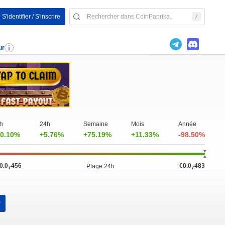
S'identifier / S'inscrire
ur
h
24h
Semaine
Mois
Année
0.10%
+5.76%
+75.19%
+11.33%
-98.50%
0.0
456
€0.0
483
Plage 24h
7
7