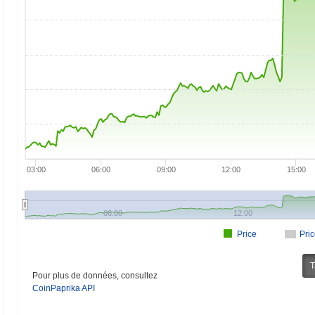
03:00
06:00
09:00
12:00
15:00
06:00
12:00
Price
Pri
T
Pour plus de données, consultez
CoinPaprika API