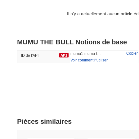
#521
#203
42.9%
-20.51%
Il n'y a actuellement aucun article 
DAO Maker Token
Pirate Nation Token
MUMU THE BULL Notions de base
#974
#1805
38.79%
-19.44%
Copier
mumu1-mumu-the-bull
ID de l'API
Voir comment l''utiliser
Tendance
Récemment Ajouté
HEX (Pulsechain)
SACOIN
#138
#10404
18.39%
1.12%
Pièces similaires