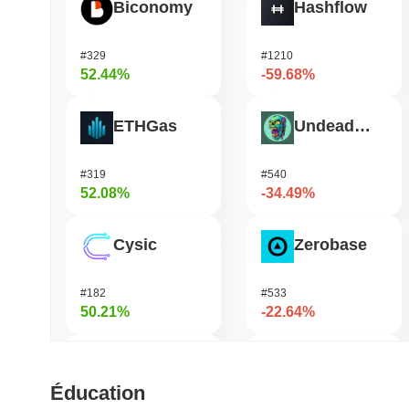
Biconomy
Hashflow
#329
#1210
52.44%
-59.68%
ETHGas
Undeads Games
#319
#540
52.08%
-34.49%
Cysic
Zerobase
#182
#533
50.21%
-22.64%
Epic Chain
Stargate Finance
Éducation