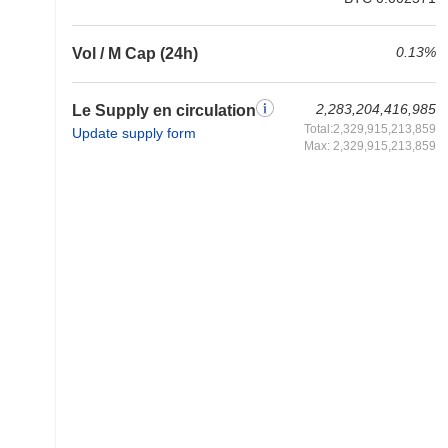
0.13%
Vol / M Cap (24h)
2,283,204,416,985
Le Supply en circulation
Total:2,329,915,213,859
Update supply form
Max: 2,329,915,213,859