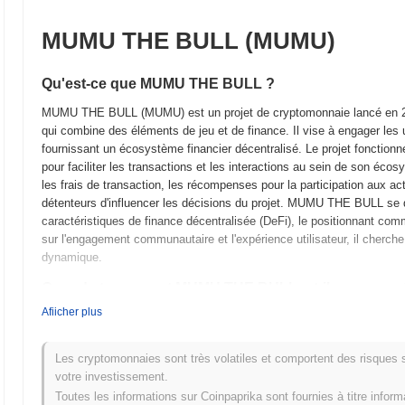
MUMU THE BULL (MUMU)
Qu'est-ce que MUMU THE BULL ?
MUMU THE BULL (MUMU) est un projet de cryptomonnaie lancé en 20
qui combine des éléments de jeu et de finance. Il vise à engager les u
fournissant un écosystème financier décentralisé. Le projet fonctionne
pour faciliter les transactions et les interactions au sein de son éc
les frais de transaction, les récompenses pour la participation aux 
détenteurs d'influencer les décisions du projet. MUMU THE BULL se 
caractéristiques de finance décentralisée (DeFi), le positionnant co
sur l'engagement communautaire et l'expérience utilisateur, il cherche 
dynamique.
Quand et comment MUMU THE BULL a-t-il commenc
Afiicher plus
MUMU THE BULL a vu le jour en mars 2022 lorsque l'équipe fondatrice a
technique du projet. Le projet a lancé son testnet en juin 2022, permet
avec la plateforme et de fournir des retours. Après des tests réussi
Les cryptomonnaies sont très volatiles et comportent des risques sig
officielle sur le marché. Le développement initial s'est concentré sur
votre investissement.
de finance décentralisée (DeFi) et l'engagement communautaire. La dist
Toutes les informations sur Coinpaprika sont fournies à titre infor