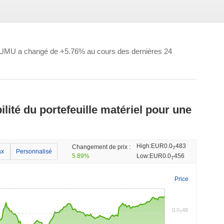
UMU a changé de +5.76% au cours des dernières 24
ité du portefeuille matériel pour une
High:
EUR0.0
483
Changement de prix :
7
x
Personnalisé
5.89%
Low:
EUR0.0
456
7
Price
0.0
48
7