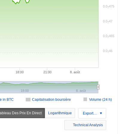
0.0
475
7
0.0
47
7
0.0
465
7
0.0
46
7
18:00
21:00
8. août
18:00
8. août
ce in BTC
Capitalisation boursière
Volume (24 h)
ableau Des Prix En Direct
Logarithmique
Exportation
Technical Analysis