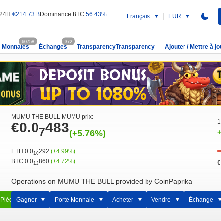
 24H:
€214.73 B
Dominance BTC:
56.43%
Français
EUR
60758
372
Monnaies
Échanges
TransparencyTransparency
Ajouter / Mettre à jo
MUMU THE BULL MUMU prix:
1
€0.0
483
7
(+5.76%)
+
ETH 0.0
292
(+4.99%)
10
BTC 0.0
860
(+4.72%)
€
12
Operations on MUMU THE BULL provided by CoinPaprika
 Pièce
Gagner
Porte Monnaie
Acheter
Vendre
Échange