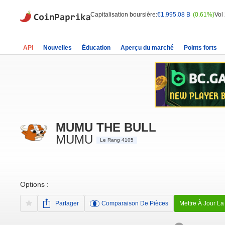
Capitalisation boursière:
€1,995.08 B
(0.61%)
Vol
API
Nouvelles
Éducation
Aperçu du marché
Points forts
MUMU THE BULL
MUMU
Le Rang 4105
Options :
Partager
Comparaison De Pièces
Mettre À Jour La