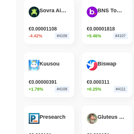
Sovra Ai by Virtuals
BNS Token
€0.00001108
€0.00001818
-4.42%
+5.46%
#4106
#4107
Kuusou
Biswap
€0.00000391
€0.000311
+1.78%
+0.25%
#4108
#4111
Presearch
Gluteus Maximus by Virtuals