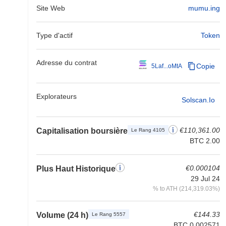
Site Web
mumu.ing
Type d'actif
Token
Adresse du contrat
Copie
5Laf...oMtA
Explorateurs
Solscan.io
€110,361.00
Capitalisation boursière
Le Rang 4105
BTC 2.00
€0.000104
Plus Haut Historique
29 Jul 24
% to ATH (214,319.03%)
€144.33
Volume (24 h)
Le Rang 5557
BTC 0.002571