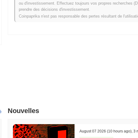
lancement équitable en octobre 2022, visant à garantir un accès équit
ou d'investissement. Effectuez toujours vos propres recherches (DY
la trajectoire de croissance de MUMU THE BULL et ont posé les base
prendre des décisions d'investissement.
communautaires.
Coinpaprika n'est pas responsable des pertes résultant de l'utilisat
Qu'est-ce qui s'annonce pour MUMU THE BULL ?
Selon les mises à jour officielles, MUMU THE BULL se prépare à une 
trimestre 2024, visant à améliorer la scalabilité et l'expérience utilis
conçues pour améliorer la vitesse des transactions et réduire les frai
plus, l'équipe travaille sur un partenariat stratégique avec un projet 
facilitant les intégrations inter-plateformes et élargissant la portée de 
plus large de MUMU THE BULL pour améliorer sa fonctionnalité et son
leurs canaux officiels.
Qu'est-ce qui rend MUMU THE BULL unique ?
MUMU THE BULL se distingue par son architecture Layer 2 innovante, q
rapport aux solutions blockchain traditionnelles. Ce design exploite 
parallèle des transactions, améliorant ainsi considérablement la s
Nouvelles
gouvernance uniques qui responsabilisent sa communauté, permettant
é
décisionnels concernant les mises à niveau du protocole et les déve
favorise un fort sentiment de propriété et d'engagement parmi les uti
partenariats stratégiques avec diverses plateformes DeFi et des march
August 07 2026
(10 hours ago)
,
3 
d'utilisation. MUMU THE BULL fournit également des ressources rob