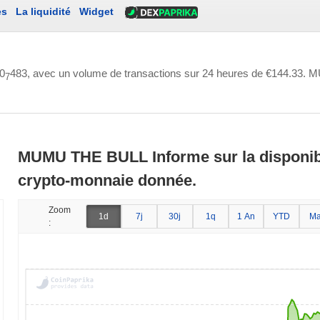
es
La liquidité
Widget
0
483
, avec un volume de transactions sur 24 heures de
€144.33
. M
7
MUMU THE BULL Informe sur la disponibil
crypto-monnaie donnée.
Zoom
1d
7j
30j
1q
1 An
YTD
Ma
: