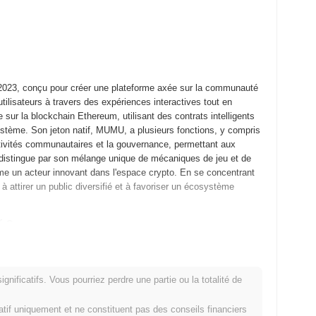
23, conçu pour créer une plateforme axée sur la communauté
tilisateurs à travers des expériences interactives tout en
 sur la blockchain Ethereum, utilisant des contrats intelligents
osystème. Son jeton natif, MUMU, a plusieurs fonctions, y compris
activités communautaires et la gouvernance, permettant aux
distingue par son mélange unique de mécaniques de jeu et de
mme un acteur innovant dans l'espace crypto. En se concentrant
à attirer un public diversifié et à favoriser un écosystème
é ?
 publié son livre blanc, décrivant la vision et le cadre
tant aux développeurs et aux premiers utilisateurs d'interagir
s, le mainnet a été lancé en septembre 2022, marquant son entrée
nificatifs. Vous pourriez perdre une partie ou la totalité de
 la création d'un écosystème robuste qui soutient les applications
ribution initiale du jeton a eu lieu par le biais d'un modèle de
matif uniquement et ne constituent pas des conseils financiers