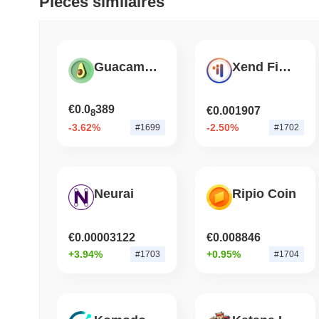
Pièces similaires
Guacamole
Xend Finance
€0.0
389
€0.001907
8
-3.62%
-2.50%
#1699
#1702
Neurai
Ripio Coin
€0.00003122
€0.008846
+3.94%
+0.95%
#1703
#1704