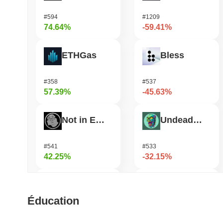
#594
#1209
74.64%
-59.41%
ETHGas
Bless
#358
#537
57.39%
-45.63%
Not in Employment, Education, or Training
Undeads Games
#541
#533
42.25%
-32.15%
TUTORIAL
Shardeum
Éducation
#453
#1718
32.9%
-27.04%