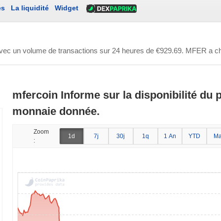
es
La liquidité
Widget
avec un volume de transactions sur 24 heures de
€929.69
. MFER a ch
mfercoin Informe sur la disponibilité du p
monnaie donnée.
Zoom
1d
7j
30j
1q
1 An
YTD
Ma
: