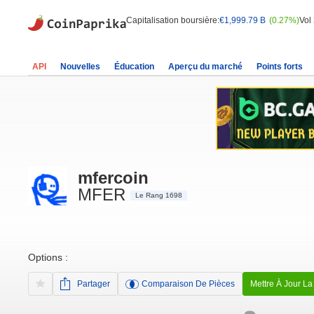
Capitalisation boursière:
€1,999.79 B
(0.27%)
Vol
API
Nouvelles
Éducation
Aperçu du marché
Points forts
mfercoin
MFER
Le Rang 1698
Options :
Partager
Comparaison De Pièces
Mettre À Jour La