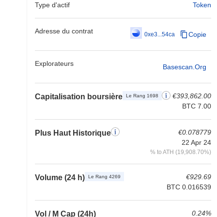
Type d'actif
Token
Adresse du contrat
Copie
0xe3...54ca
Explorateurs
Basescan.org
€393,862.00
Capitalisation boursière
Le Rang 1698
BTC 7.00
€0.078779
Plus Haut Historique
22 Apr 24
% to ATH (19,908.70%)
€929.69
Volume (24 h)
Le Rang 4269
BTC 0.016539
0.24%
Vol / M Cap (24h)