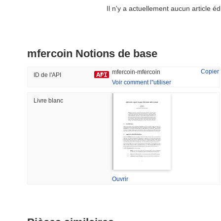
Il n'y a actuellement aucun article 
Biconomy
Zerobase
mfercoin Notions de base
#350
#526
31.19%
-24.43%
Copier
mfercoin-mfercoin
ID de l'API
Voir comment l''utiliser
Livre blanc
Tendance
Récemment Ajouté
HEX (Pulsechain)
SACOIN
#144
#9803
15.21%
1.38%
Ouvrir