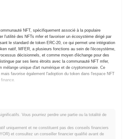
 communauté NFT, spécifiquement associé à la populaire
r l'utilité des NFTs mfer et favoriser un écosystème dirigé par
isant le standard de token ERC-20, ce qui permet une intégration
token natif, MFER, a plusieurs fonctions au sein de l'écosystème,
 processus décisionnels, et comme moyen d'échange pour des
distingue par ses liens étroits avec la communauté NFT mfer,
er un mélange unique d'art numérique et de cryptomonnaie. Ce
mais favorise également l'adoption du token dans l'espace NFT
a finance.
nu sous le nom de "mfer" a publié son livre blanc, décrivant la
onnaie dirigée par la communauté qui met l'accent sur la créativité
in a lancé son mainnet en juin 2022, marquant sa disponibilité
nificatifs. Vous pourriez perdre une partie ou la totalité de
token. Le développement précoce s'est concentré sur la
ment via les réseaux sociaux et diverses plateformes en ligne.
matif uniquement et ne constituent pas des conseils financiers
t équitable, où les utilisateurs pouvaient acquérir mfercoin
OR) et consultez un conseiller financier qualifié avant de
tiale de pièces (ICO). Cette approche visait à garantir des