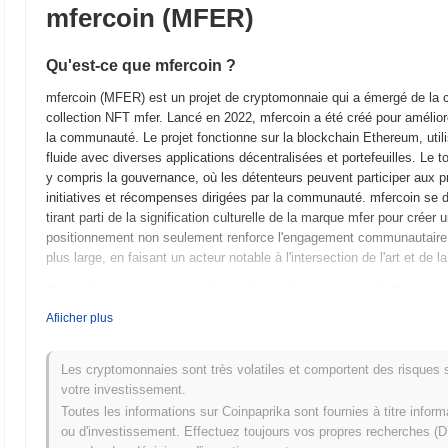
mfercoin (MFER)
Qu'est-ce que mfercoin ?
mfercoin (MFER) est un projet de cryptomonnaie qui a émergé de la
collection NFT mfer. Lancé en 2022, mfercoin a été créé pour améliore
la communauté. Le projet fonctionne sur la blockchain Ethereum, util
fluide avec diverses applications décentralisées et portefeuilles. Le 
y compris la gouvernance, où les détenteurs peuvent participer aux
initiatives et récompenses dirigées par la communauté. mfercoin se 
tirant parti de la signification culturelle de la marque mfer pour cré
positionnement non seulement renforce l'engagement communautaire 
plus large, en faisant un acteur notable à l'intersection de l'art et de l
Quand et comment mfercoin a-t-il commencé ?
Afiicher plus
mfercoin a vu le jour en mai 2022 lorsque le développeur anonyme con
vision et les objectifs du projet. Le projet visait à créer une cryptom
et la culture des mèmes. Suite à la publication du livre blanc, mferco
Les cryptomonnaies sont très volatiles et comportent des risques sig
publique initiale et permettant aux utilisateurs de transiger avec le 
votre investissement.
construction d'une communauté dynamique et la promotion de l'engage
Toutes les informations sur Coinpaprika sont fournies à titre infor
La distribution initiale du token s'est faite par un modèle de lancemen
ou d'investissement. Effectuez toujours vos propres recherches (DY
directement sur des échanges décentralisés sans prévente ni offre ini