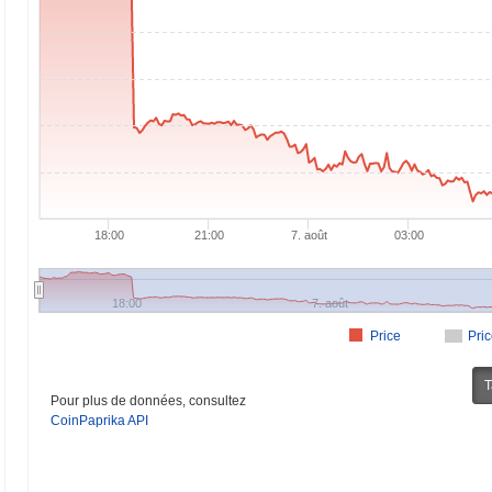
18:00
21:00
7. août
03:00
18:00
7. août
Price
Pri
T
Pour plus de données, consultez
CoinPaprika API