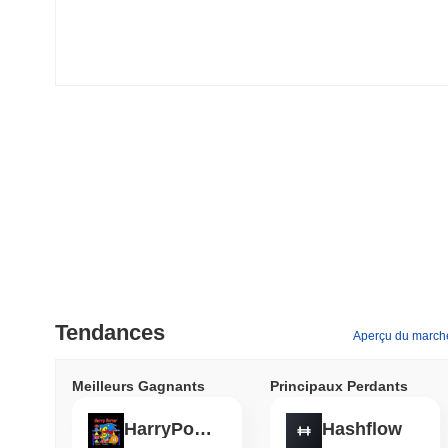
Tendances
Aperçu du march
Meilleurs Gagnants
Principaux Perdants
HarryPotterObamaSonic10Inu (ETH)
Hashflow