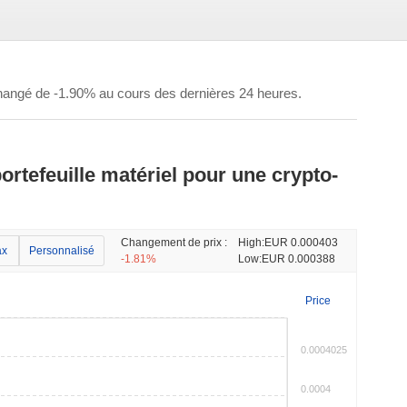
angé de -1.90% au cours des dernières 24 heures.
ortefeuille matériel pour une crypto-
Changement de prix :
High:
EUR 0.000403
x
Personnalisé
-1.81%
Low:
EUR 0.000388
Price
0.0004025
0.0004