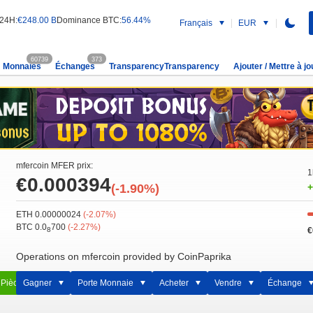
 24H:
€248.00 B
Dominance BTC:
56.44%
Français
EUR
60739
373
Monnaies
Échanges
TransparencyTransparency
Ajouter / Mettre à jo
mfercoin MFER prix:
1
€0.000394
(-1.90%)
+
ETH 0.00000024
(-2.07%)
BTC 0.0
700
(-2.27%)
€
8
Operations on mfercoin provided by CoinPaprika
 Pièce
Gagner
Porte Monnaie
Acheter
Vendre
Échange