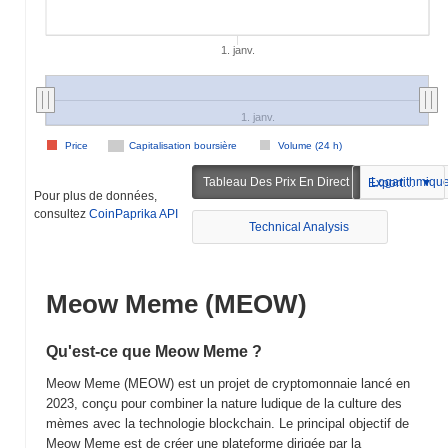
1. janv.
1. janv.
Price
Capitalisation boursière
Volume (24 h)
Tableau Des Prix En Direct
Logarithmiqu
Exportation
Pour plus de données,
consultez
CoinPaprika API
Technical Analysis
Meow Meme (MEOW)
Qu'est-ce que Meow Meme ?
Meow Meme (MEOW) est un projet de cryptomonnaie lancé en
2023, conçu pour combiner la nature ludique de la culture des
mèmes avec la technologie blockchain. Le principal objectif de
Meow Meme est de créer une plateforme dirigée par la