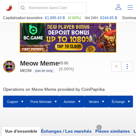
Capitalisation boursière:
€1,995.43 B
(0.60%)
Vol 24H:
€244.65 B
Domina
Meow Meme
€0.00
(0.00%)
MEOW
pas de rang
Operations on Meow Meme provided by CoinPaprika
Gagner
Porte Monnaie
Acheter
Vendre
Échange
0
Vue d'ensemble
Échanges
/
Les marchés
Pièces similaires
L