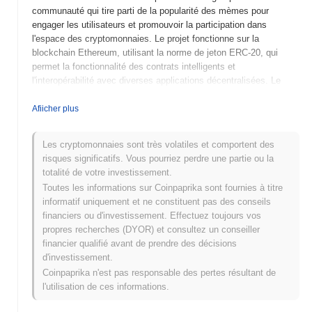
communauté qui tire parti de la popularité des mèmes pour
engager les utilisateurs et promouvoir la participation dans
l'espace des cryptomonnaies. Le projet fonctionne sur la
blockchain Ethereum, utilisant la norme de jeton ERC-20, qui
permet la fonctionnalité des contrats intelligents et
l'interopérabilité avec diverses applications décentralisées. Le
jeton natif, MEOW, remplit plusieurs rôles au sein de
l'écosystème, y compris les frais de transaction, le staking et la
Afiicher plus
gouvernance communautaire, permettant aux détenteurs
d'influencer les décisions du projet. Meow Meme se distingue par
Les cryptomonnaies sont très volatiles et comportent des
son mélange unique d'humour et d'engagement communautaire,
risques significatifs. Vous pourriez perdre une partie ou la
favorisant un environnement dynamique pour les passionnés de
totalité de votre investissement.
mèmes et les investisseurs en cryptomonnaies. Cette approche
Toutes les informations sur Coinpaprika sont fournies à titre
améliore non seulement l'interaction des utilisateurs, mais
informatif uniquement et ne constituent pas des conseils
positionne également Meow Meme comme un acteur notable
financiers ou d'investissement. Effectuez toujours vos
dans le secteur des mèmes, attirant un public diversifié au sein
propres recherches (DYOR) et consultez un conseiller
du paysage des cryptomonnaies.
financier qualifié avant de prendre des décisions
Quand et comment Meow Meme a-t-il commencé ?
d'investissement.
Coinpaprika n'est pas responsable des pertes résultant de
Meow Meme a vu le jour en mars 2021 lorsque l'équipe fondatrice
l'utilisation de ces informations.
a publié son livre blanc, décrivant la vision et le cadre technique
du projet. Le projet a lancé son testnet en juin 2021, permettant