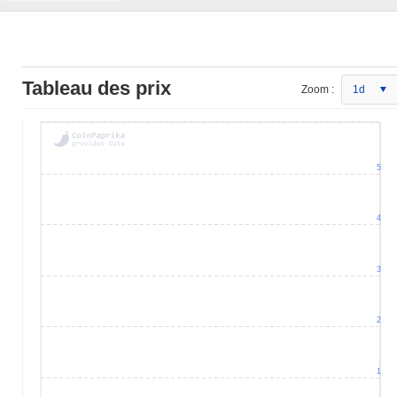
Tableau des prix
Zoom :
1d
5
4
3
2
1