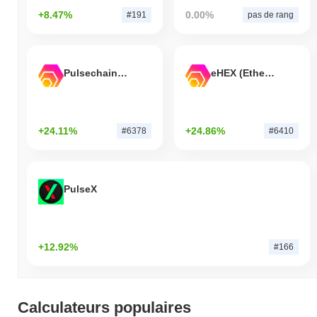
+8.47%
0.00%
#191
pas de rang
Pulsechain Bridged HEX (Pulsechain)
eHEX (Ethereum)
+24.11%
+24.86%
#6378
#6410
PulseX
+12.92%
#166
Calculateurs populaires