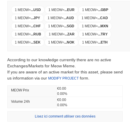
1 MEOW
=
...
USD
1 MEOW
=
...
EUR
1 MEOW
=
...
GBP
1 MEOW
=
...
JPY
1 MEOW
=
...
AUD
1 MEOW
=
...
CAD
1 MEOW
=
...
CHF
1 MEOW
=
...
SGD
1 MEOW
=
...
MXN
1 MEOW
=
...
RUB
1 MEOW
=
...
ZAR
1 MEOW
=
...
TRY
1 MEOW
=
...
SEK
1 MEOW
=
...
NOK
1 MEOW
=
...
ETH
According to our knowledge currently there are no active
Exchanges/Markets for Meow Meme.
If you are aware of an active market for this asset, please send
us information via our
form.
MODIFY PROJECT
€0.00
MEOW Prix ​​
0.00%
€0.00
Volume 24h
0.00%
Lisez ici comment utiliser ces données