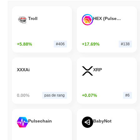
Troll
HEX (Pulsechain)
+5.88%
+17.69%
#406
#138
XXXAi
XRP
0.00%
+0.07%
pas de rang
#6
Pulsechain
BabyNot