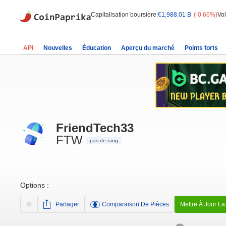
Capitalisation boursière:
€1,988.01 B
(-0.66%)
Vo
API
Nouvelles
Éducation
Aperçu du marché
Points forts
FriendTech33
FTW
pas de rang
Options :
Partager
Comparaison De Pièces
Mettre À Jour La