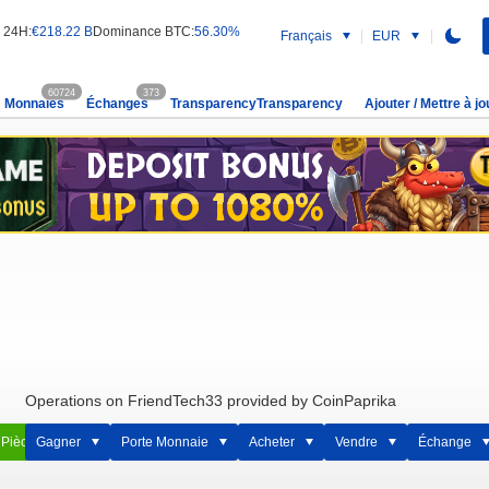
l 24H:
€218.22 B
Dominance BTC:
56.30%
Français
EUR
60724
373
Monnaies
Échanges
TransparencyTransparency
Ajouter / Mettre à jo
Operations on FriendTech33 provided by CoinPaprika
 Pièce
Gagner
Porte Monnaie
Acheter
Vendre
Échange