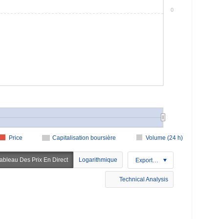
0
Price
Capitalisation boursière
Volume (24 h)
ableau Des Prix En Direct
Logarithmique
Exportation
Technical Analysis