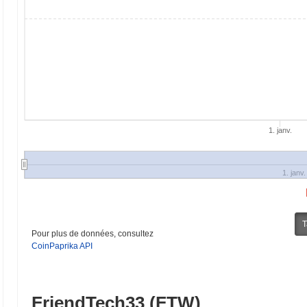
1. janv.
1. janv.
T
Pour plus de données, consultez
CoinPaprika API
FriendTech33 (FTW)