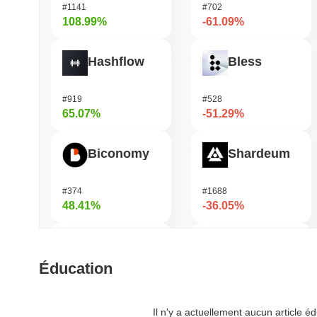
#1141
#702
108.99%
-61.09%
Hashflow
Bless
#919
#528
65.07%
-51.29%
Biconomy
Shardeum
#374
#1688
48.41%
-36.05%
Orochi Network
DODO
Éducation
#302
#700
42.73%
-31.93%
Il n'y a actuellement aucun article 