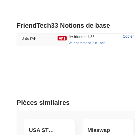
ETHGas
Cash Cat
FriendTech33 Notions de base
#381
#240
37.58%
-28.48%
Copier
ftw-friendtech33
ID de l'API
Voir comment l''utiliser
Tendance
Récemment Ajouté
HEX (Pulsechain)
SACOIN
#149
#7110
6.73%
0.91%
Pièces similaires
USA STRONG
Miaswap