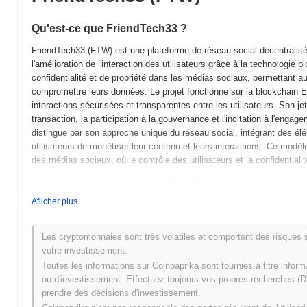
Qu'est-ce que FriendTech33 ?
FriendTech33 (FTW) est une plateforme de réseau social décentralis
l'amélioration de l'interaction des utilisateurs grâce à la technologie
confidentialité et de propriété dans les médias sociaux, permettant a
compromettre leurs données. Le projet fonctionne sur la blockchain Eth
interactions sécurisées et transparentes entre les utilisateurs. Son je
transaction, la participation à la gouvernance et l'incitation à l'enga
distingue par son approche unique du réseau social, intégrant des él
utilisateurs de monétiser leur contenu et leurs interactions. Ce modèle
des médias sociaux, où le contrôle des utilisateurs et la confidentiali
Quand et comment FriendTech33 a-t-il commencé ?
Afiicher plus
FriendTech33 a vu le jour en septembre 2023 lorsque l'équipe fondatrice
technique du projet. Le projet a lancé son testnet peu après, en oct
utilisateurs d'interagir avec la plateforme et de fournir des retours. Ce
Les cryptomonnaies sont très volatiles et comportent des risques sig
une expérience utilisateur robuste. Le mainnet a ensuite été lancé en 
votre investissement.
FriendTech33. Le développement initial s'est concentré sur la création
Toutes les informations sur Coinpaprika sont fournies à titre infor
technologie blockchain pour améliorer les interactions des utilisateurs 
ou d'investissement. Effectuez toujours vos propres recherches (DY
eu lieu par le biais d'un modèle de lancement équitable en décembre
prendre des décisions d'investissement.
les contraintes des méthodes de financement traditionnelles. Ces ét