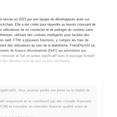
ée lancée en 2023 par une équipe de développeurs axée sur
 blockchain. Elle a été créée pour répondre au besoin croissant de
ux utilisateurs de se connecter et de partager du contenu sans
ereum, utilisant des contrats intelligents pour faciliter des
ton natif, FTW, a plusieurs fonctions, y compris les frais de
gement des utilisateurs au sein de la plateforme. FriendTech33 se
éments de finance décentralisée (DeFi) qui permettent aux
 innovant en fait un acteur significatif dans le paysage évolutif
té des données sont de plus en plus prioritaires.
 a publié son livre blanc, décrivant la vision et le cadre
obre 2023, permettant aux développeurs et aux premiers
tte phase a été cruciale pour affiner la technologie et garantir
nificatifs. Vous pourriez perdre une partie ou la totalité de
novembre 2023, marquant la disponibilité publique officielle de
 d'une plateforme de réseau social décentralisée intégrant la
matif uniquement et ne constituent pas des conseils financiers
et la propriété des données. La distribution initiale des jetons a
OR) et consultez un conseiller financier qualifié avant de
 2023, permettant une large participation de la communauté sans
apes fondamentales ont établi les bases de la croissance de