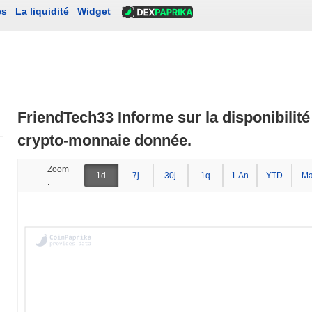
es
La liquidité
Widget
FriendTech33 Informe sur la disponibilité
crypto-monnaie donnée.
Zoom
1d
7j
30j
1q
1 An
YTD
Ma
: