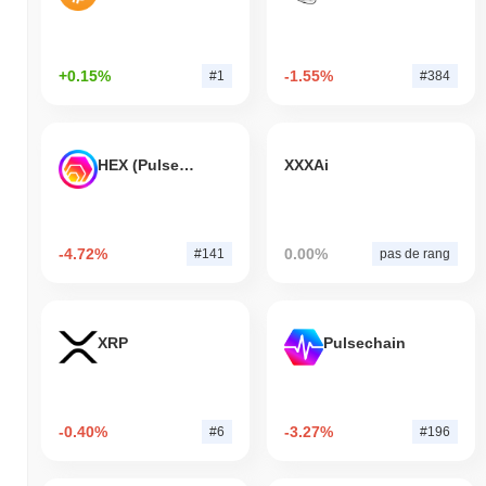
+0.15%
-1.55%
#1
#384
HEX (Pulsechain)
XXXAi
-4.72%
0.00%
#141
pas de rang
XRP
Pulsechain
-0.40%
-3.27%
#6
#196