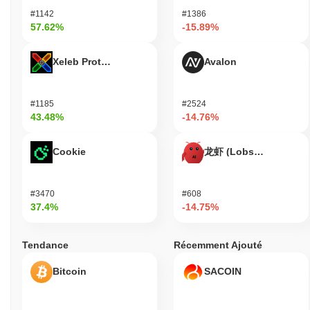
peuvent participer aux votes de gouvernance, leur permettant
#1142
#1386
d'influencer les décisions concernant le développement et
57.62%
-15.89%
l'orientation du projet. Pour les développeurs, Fathom offre des
outils et des ressources pour construire des dApps et des
intégrations, favorisant l'innovation au sein de l'écosystème. La
Xeleb Protocol
Avalon
plateforme prend en charge divers portefeuilles, permettant aux
utilisateurs de gérer leurs jetons FATHOM en toute sécurité. En
outre, l'écosystème peut inclure des marchés et des ponts qui
#1185
#2524
facilitent l'utilisation de FATHOM pour des fonctions spécifiques,
43.48%
-14.76%
améliorant son utilité et son accessibilité à travers différentes
applications. Dans l'ensemble, Fathom fournit un environnement
Cookie
龙虾 (Lobster)
complet pour les utilisateurs, les détenteurs et les développeurs
afin d'interagir efficacement avec sa technologie blockchain.
#3470
#608
Fathom est-il toujours actif ou pertinent ?
37.4%
-14.75%
Fathom reste actif grâce à une récente proposition de
gouvernance annoncée en septembre 2023, indiquant un
Tendance
Récemment Ajouté
engagement communautaire et des processus décisionnels en
cours. Le projet a également vu des mises à jour de sa
Bitcoin
SACOIN
plateforme, la dernière version ayant été publiée en août 2023,
axée sur l'amélioration de l'expérience utilisateur et de la
fonctionnalité. De plus, Fathom maintient une présence sur