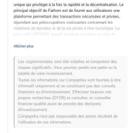
unique qui privilégie à la fois la rapidité et la décentralisation. Le
principal objectif de Fathom est de fournir aux utilisateurs une
plateforme permettant des transactions sécurisées et privées,
répondant aux préoccupations croissantes concernant les
violations de données et de la vie privée à l'ère numérique. Le
jeton natif, FATHOM, remplit plusieurs fonctions au sein de
l'écosystème, y compris les frais de transaction, la gouvernance
et l'incitation des participants au réseau. Les utilisateurs peuvent
Afiicher plus
miser des jetons FATHOM pour soutenir les opérations du réseau
et gagner des récompenses, favorisant ainsi l'engagement
Les cryptomonnaies sont très volatiles et comportent des
communautaire et la participation aux processus décisionnels.
risques significatifs. Vous pourriez perdre une partie ou la
Fathom se distingue par son approche innovante de la
totalité de votre investissement.
confidentialité, utilisant des techniques cryptographiques
Toutes les informations sur Coinpaprika sont fournies à titre
avancées pour garantir que les données des utilisateurs restent
informatif uniquement et ne constituent pas des conseils
confidentielles tout en permettant des transactions efficaces. Cet
financiers ou d'investissement. Effectuez toujours vos
accent sur la confidentialité et la sécurité positionne Fathom
propres recherches (DYOR) et consultez un conseiller
comme un acteur significatif dans le paysage évolutif de la
financier qualifié avant de prendre des décisions
technologie blockchain, s'adressant aux utilisateurs qui
d'investissement.
privilégient la protection des données dans leurs activités
Coinpaprika n'est pas responsable des pertes résultant de
numériques.
l'utilisation de ces informations.
Quand et comment Fathom a-t-il commencé ?