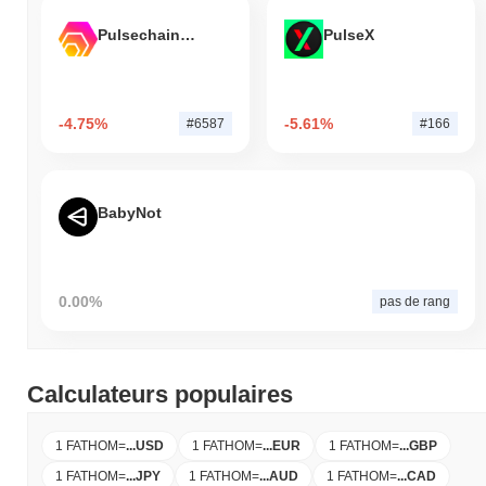
Pulsechain Bridged HEX (Pulsechain)
PulseX
-4.75%
-5.61%
#6587
#166
BabyNot
0.00%
pas de rang
Calculateurs populaires
1 FATHOM
=
...
USD
1 FATHOM
=
...
EUR
1 FATHOM
=
...
GBP
1 FATHOM
=
...
JPY
1 FATHOM
=
...
AUD
1 FATHOM
=
...
CAD