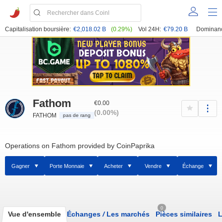
Capitalisation boursière:
€2,018.02 B
(0.29%)
Vol 24H:
€79.20 B
Dominan
Fathom
€0.00
(0.00%)
FATHOM
pas de rang
Operations on Fathom provided by CoinPaprika
Gagner
Porte Monnaie
Acheter
Vendre
Échange
0
Vue d'ensemble
Échanges
/
Les marchés
Pièces similaires
L