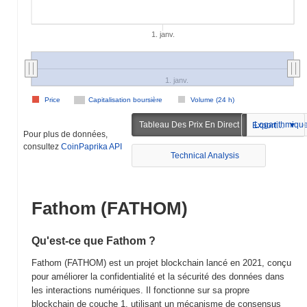
1. janv.
1. janv.
Price
Capitalisation boursière
Volume (24 h)
Tableau Des Prix En Direct
Logarithmiqu
Exportation
Pour plus de données,
consultez
CoinPaprika API
Technical Analysis
Fathom (FATHOM)
Qu'est-ce que Fathom ?
Fathom (FATHOM) est un projet blockchain lancé en 2021, conçu
pour améliorer la confidentialité et la sécurité des données dans
les interactions numériques. Il fonctionne sur sa propre
blockchain de couche 1, utilisant un mécanisme de consensus