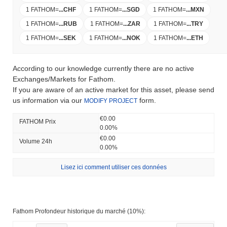
1 FATHOM
=
...
CHF
1 FATHOM
=
...
SGD
1 FATHOM
=
...
MXN
1 FATHOM
=
...
RUB
1 FATHOM
=
...
ZAR
1 FATHOM
=
...
TRY
1 FATHOM
=
...
SEK
1 FATHOM
=
...
NOK
1 FATHOM
=
...
ETH
According to our knowledge currently there are no active
Exchanges/Markets for Fathom.
If you are aware of an active market for this asset, please send
us information via our
form.
MODIFY PROJECT
€0.00
FATHOM Prix ​​
0.00%
€0.00
Volume 24h
0.00%
Lisez ici comment utiliser ces données
Fathom Profondeur historique du marché (10%):