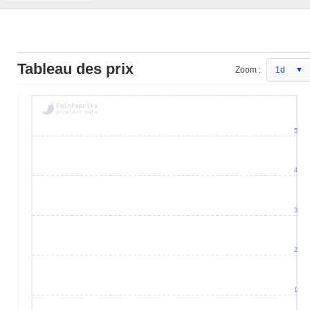
Tableau des prix
Zoom :
1d
5
4
3
2
1