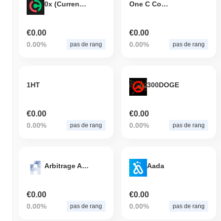
0x (Currency.com)
One C Company
continus pour Fathom incluent la volatilité du marché, l'examen
réglementaire et les défis inhérents au maintien d'une
gouvernance décentralisée. Pour atténuer ces risques, l'équipe
€0.00
€0.00
met l'accent sur la transparence de ses opérations et met
0.00%
0.00%
pas de rang
pas de rang
régulièrement à jour sa communauté sur les pratiques de sécurité
et les décisions de gouvernance. Ils s'engagent également dans
un développement continu et une amélioration de leurs protocoles
pour renforcer la sécurité et la confiance des utilisateurs.
1HT
300DOGE
Fathom (FATHOM) FAQ – Indicateurs Clés et
Aperçus du Marché
€0.00
€0.00
0.00%
0.00%
pas de rang
pas de rang
Où puis-je acheter Fathom (FATHOM) ?
Fathom (FATHOM) est largement disponible sur les plateformes
d'échange de cryptomonnaies centralized and decentralized.
Arbitrage Analysis Beyond Commodity
Aada
Quel est le volume de trading quotidien actuel de
Fathom ?
€0.00
€0.00
Au cours des dernières 24 heures, le volume de trading de
0.00%
0.00%
pas de rang
pas de rang
Fathom s'élève à
€0.00
.