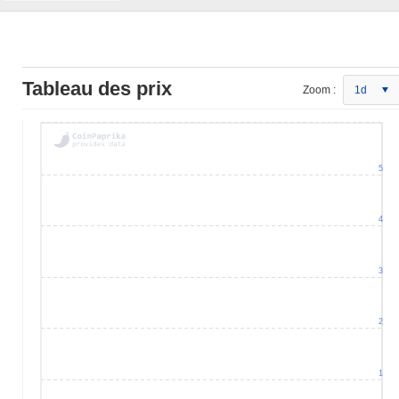
Tableau des prix
Zoom :
1d
5
4
3
2
1