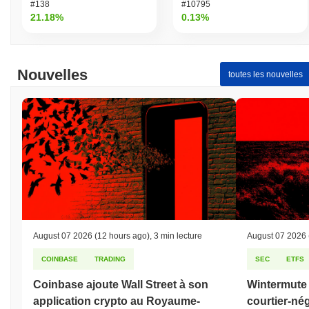
#138
#10795
21.18%
0.13%
Nouvelles
toutes les nouvelles
August 07 2026
(12 hours ago)
,
3 min lecture
August 07 2026
COINBASE
TRADING
SEC
ETFS
Coinbase ajoute Wall Street à son
Wintermute 
application crypto au Royaume-
courtier-né