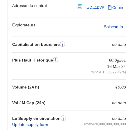
Adresse du contrat
Copie
4teD...1DVP
Explorateurs
Solscan.io
Capitalisation boursière
no data
Plus Haut Historique
€0.0
261
8
16 Mar 24
% to ATH (8,022.49%)
Volume (24 h)
€0.00
Vol / M Cap (24h)
no data
Le Supply en circulation
no data
Update supply form
Total:420,000,000,000,000