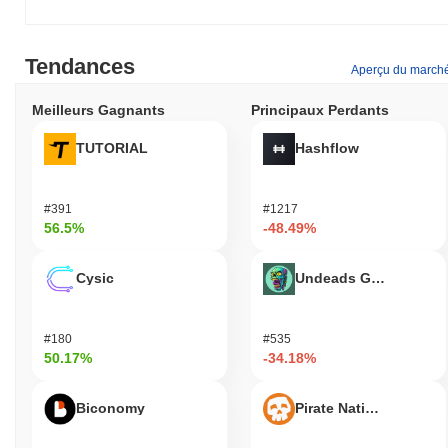
Tendances
Aperçu du march
Meilleurs Gagnants
Principaux Perdants
TUTORIAL
Hashflow
#391
#1217
56.5%
-48.49%
Cysic
Undeads Games
#180
#535
50.17%
-34.18%
Biconomy
Pirate Nation Token