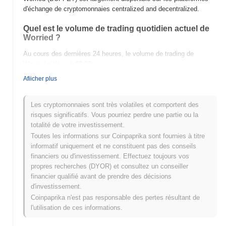
d'échange de cryptomonnaies centralized and decentralized.
Quel est le volume de trading quotidien actuel de
Worried ?
Au cours des dernières 24 heures, le volume de trading de
Worried s'élève à
€0.00
.
Afiicher plus
Quel est l'historique de la fourchette de prix de
Worried ?
Les cryptomonnaies sont très volatiles et comportent des
Plus Haut Historique (ATH) :
€0.0
261
8
risques significatifs. Vous pourriez perdre une partie ou la
Plus Bas Historique (ATL) :
€0.00
totalité de votre investissement.
Toutes les informations sur Coinpaprika sont fournies à titre
Worried se négocie actuellement
~98.77%
en dessous de son
informatif uniquement et ne constituent pas des conseils
ATH .
financiers ou d'investissement. Effectuez toujours vos
propres recherches (DYOR) et consultez un conseiller
Comment Worried performe-t-il par rapport au
financier qualifié avant de prendre des décisions
marché crypto plus large ?
d'investissement.
Au cours des 7 derniers jours, Worried a a gagné
0.00%
, sous-
Coinpaprika n'est pas responsable des pertes résultant de
performant le marché crypto global qui a affiché un gain de
l'utilisation de ces informations.
1.10%
. Cela indique un retard temporaire dans l'action des prix de
BUFFET par rapport à la dynamique du marché plus large.