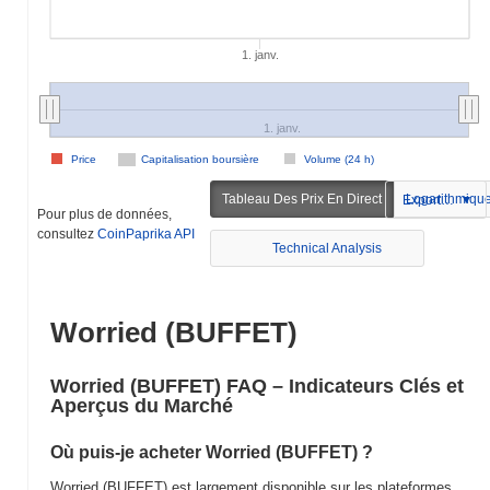
1. janv.
1. janv.
Price
Capitalisation boursière
Volume (24 h)
Tableau Des Prix En Direct
Logarithmiqu
Exportation
Pour plus de données,
consultez
CoinPaprika API
Technical Analysis
Worried (BUFFET)
Worried (BUFFET) FAQ – Indicateurs Clés et
Aperçus du Marché
Où puis-je acheter Worried (BUFFET) ?
Worried (BUFFET) est largement disponible sur les plateformes