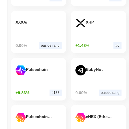
XXXAi
XRP
0.00%
+1.43%
pas de rang
#6
Pulsechain
BabyNot
+9.86%
0.00%
#188
pas de rang
Pulsechain Bridged HEX (Pulsechain)
eHEX (Ethereum)