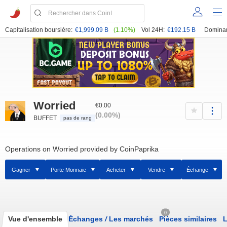
Capitalisation boursière:
€1,999.09 B
(1.10%)
Vol 24H:
€192.15 B
Domina
Worried
€0.00
(0.00%)
BUFFET
pas de rang
Operations on Worried provided by CoinPaprika
Gagner
Porte Monnaie
Acheter
Vendre
Échange
0
Vue d'ensemble
Échanges
/
Les marchés
Pièces similaires
L