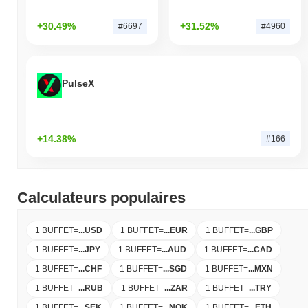
+30.49%
+31.52%
#6697
#4960
PulseX
+14.38%
#166
Calculateurs populaires
1 BUFFET
=
...
USD
1 BUFFET
=
...
EUR
1 BUFFET
=
...
GBP
1 BUFFET
=
...
JPY
1 BUFFET
=
...
AUD
1 BUFFET
=
...
CAD
1 BUFFET
=
...
CHF
1 BUFFET
=
...
SGD
1 BUFFET
=
...
MXN
1 BUFFET
=
...
RUB
1 BUFFET
=
...
ZAR
1 BUFFET
=
...
TRY
1 BUFFET
=
...
SEK
1 BUFFET
=
...
NOK
1 BUFFET
=
...
ETH