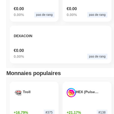
€0.00
€0.00
0.00%
0.00%
pas de rang
pas de rang
DEXACOIN
€0.00
0.00%
pas de rang
Monnaies populaires
Troll
HEX (Pulsechain)
+16.79%
+21.17%
#375
#138