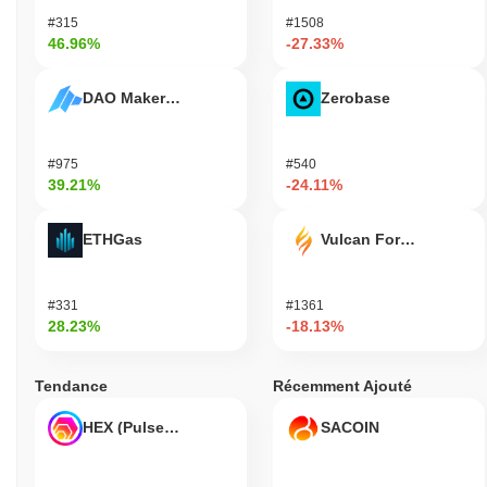
#315
#1508
46.96%
-27.33%
DAO Maker Token
Zerobase
#975
#540
39.21%
-24.11%
ETHGas
Vulcan Forged
#331
#1361
28.23%
-18.13%
Tendance
Récemment Ajouté
HEX (Pulsechain)
SACOIN