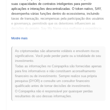
suas capacidades de contratos inteligentes para permitir
aplicações e interações descentralizadas. O token nativo, SAY,
desempenha várias funções dentro do ecossistema, incluindo
taxas de transação, recompensas pela participação dos usuários
e governança, permitindo que os detentores influenciem as
decisões do projeto. Say My Name visa melhorar a experiência
do usuário, proporcionando um ambiente seguro e transparente
para interações sociais, facilitando a conexão e o engajamento
Mostre mais
entre os usuários. O que diferencia Say My Name é seu foco em
mesclar dinâmicas de mídia social com tecnologia blockchain,
As criptomoedas são altamente voláteis e envolvem riscos
posicionando-o como uma solução inovadora no cenário em
significativos. Você pode perder parte ou a totalidade do seu
evolução das plataformas sociais descentralizadas. Essa
investimento.
abordagem única não apenas aborda preocupações de
Todas as informações no Coinpaprika são fornecidas apenas
privacidade, mas também empodera os usuários, dando-lhes
para fins informativos e não constituem aconselhamento
controle sobre seus dados e interações.
financeiro ou de investimento. Sempre realize sua própria
Quando e como Say My Name começou?
pesquisa (DYOR) e consulte um consultor financeiro
qualificado antes de tomar decisões de investimento.
Say My Name teve origem em março de 2021, quando a equipe
O Coinpaprika não é responsável por quaisquer perdas
fundadora lançou seu whitepaper, delineando a visão e a estrutura
resultantes do uso dessas informações.
técnica do projeto. O projeto lançou sua testnet em junho de
2021, permitindo que desenvolvedores e primeiros adotantes
experimentassem suas funcionalidades. Após testes bem-