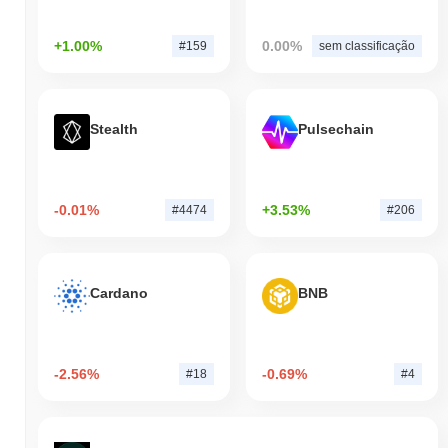
+1.00%
0.00%
#159
sem classificação
Stealth
Pulsechain
-0.01%
+3.53%
#4474
#206
Cardano
BNB
-2.56%
-0.69%
#18
#4