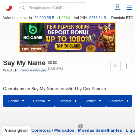
Valor de mercado:
€2,000.55 B
(1.05%)
Vol 24H:
€273.84 B
Domínio BTC:
Say My Name
€0.00
(0.00%)
WALTER
sem classificação
Operations on Say My Name provided by CoinPaprika
Ganhar
Carteira
Comprar
Vender
Corretora
0
Visão geral
Corretora
/
Mercados
Moedas Semelhantes
Liqu