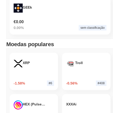
Nos últimos 7 dias, Say My Name ganhou
0.00%
, ficando abaixo
GEEk
do mercado cripto geral que registrou um ganho de
1.05%
. Isso
indica um atraso temporário na ação de preço de WALTER em
relação ao momentum do mercado mais amplo.
€0.00
0.00%
sem classificação
Moedas populares
XRP
Troll
-1.58%
-0.56%
#6
#408
HEX (Pulsechain)
XXXAi