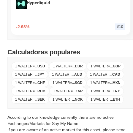
Hyperliquid
-2.93%
#10
Calculadoras populares
1 WALTER
=
...
USD
1 WALTER
=
...
EUR
1 WALTER
=
...
GBP
1 WALTER
=
...
JPY
1 WALTER
=
...
AUD
1 WALTER
=
...
CAD
1 WALTER
=
...
CHF
1 WALTER
=
...
SGD
1 WALTER
=
...
MXN
1 WALTER
=
...
RUB
1 WALTER
=
...
ZAR
1 WALTER
=
...
TRY
1 WALTER
=
...
SEK
1 WALTER
=
...
NOK
1 WALTER
=
...
ETH
According to our knowledge currently there are no active
Exchanges/Markets for Say My Name.
If you are aware of an active market for this asset, please send